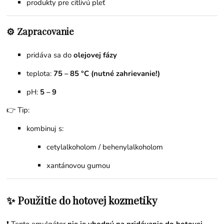
produkty pre citlivú pleť
⚙️ Zapracovanie
pridáva sa do
olejovej fázy
teplota:
75 – 85 °C (nutné zahrievanie!)
pH:
5 – 9
👉 Tip:
kombinuj s:
cetylalkoholom / behenylalkoholom
xantánovou gumou
✨ Použitie do hotovej kozmetiky
❗ Tento emulgátor
nie je vhodný na pridávanie do hotovej