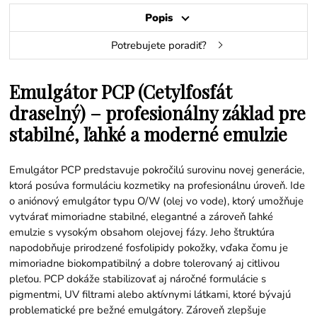
Popis
Potrebujete poradiť?
Emulgátor PCP (Cetylfosfát
draselný) – profesionálny základ pre
stabilné, ľahké a moderné emulzie
Emulgátor PCP predstavuje pokročilú surovinu novej generácie,
ktorá posúva formuláciu kozmetiky na profesionálnu úroveň. Ide
o aniónový emulgátor typu O/W (olej vo vode), ktorý umožňuje
vytvárať mimoriadne stabilné, elegantné a zároveň ľahké
emulzie s vysokým obsahom olejovej fázy. Jeho štruktúra
napodobňuje prirodzené fosfolipidy pokožky, vďaka čomu je
mimoriadne biokompatibilný a dobre tolerovaný aj citlivou
pleťou. PCP dokáže stabilizovať aj náročné formulácie s
pigmentmi, UV filtrami alebo aktívnymi látkami, ktoré bývajú
problematické pre bežné emulgátory. Zároveň zlepšuje