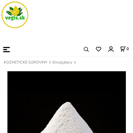
0
KOZMETICKÉ SUROVINY
Emulgátory