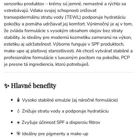
senzoriku produktov – krémy sú jemné, nemastné a rýchlo sa
vstrebávajú. Vďaka svojej schopnosti znižovať
transepidermálnu stratu vody (TEWL) podporuje hydratáciu
pokožky a pomáha udržiavať jej komfort. Výnimočný je aj v tom,
že zvláda formulácie s vysokým obsahom olejov bez straty
stability. Je ideálny pre modernú kozmetiku zameranú na výkon,
estetiku aj udržateľnosť. Výborne funguje v SPF produktoch,
make-upe aj pleťovej starostlivosti. Ak chceš vytvárať stabilné a
profesionálne formulácie s luxusným pocitom na pokožke, PCP
je presne tá ingrediencia, ktorú potrebuješ.
✨ Hlavné benefity
🧴 Vysoko stabilné emulzie (aj náročné formulácie)
💧 Znižuje stratu vody a podporuje hydratáciu
☀️ Zvyšuje účinnosť SPF a disperziu filtrov
🎯 Ideálny pre pigmenty a make-up