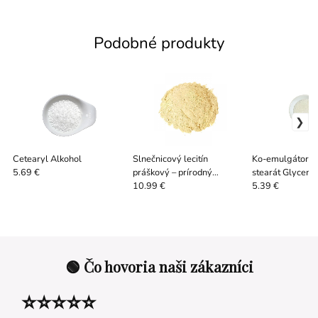
Podobné produkty
Cetearyl Alkohol
Slnečnicový lecitín
Ko-emulgátor g
práškový – prírodný
stearát Glycemu
5.69 €
emulgátor do potravín a
10.99 €
5.39 €
kozmetiky
🟢 Čo hovoria naši zákazníci
⭐⭐⭐⭐⭐