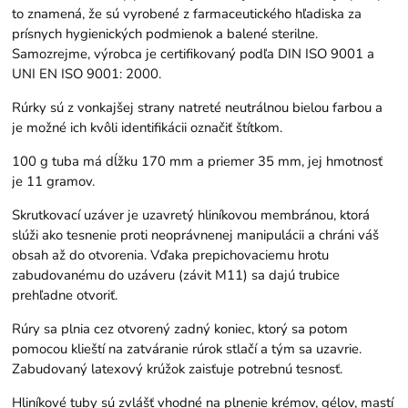
to znamená, že sú vyrobené z farmaceutického hľadiska za
prísnych hygienických podmienok a balené sterilne.
Samozrejme, výrobca je certifikovaný podľa DIN ISO 9001 a
UNI EN ISO 9001: 2000.
Rúrky sú z vonkajšej strany natreté neutrálnou bielou farbou a
je možné ich kvôli identifikácii označiť štítkom.
100 g tuba má dĺžku 170 mm a priemer 35 mm, jej hmotnosť
je 11 gramov.
Skrutkovací uzáver je uzavretý hliníkovou membránou, ktorá
slúži ako tesnenie proti neoprávnenej manipulácii a chráni váš
obsah až do otvorenia. Vďaka prepichovaciemu hrotu
zabudovanému do uzáveru (závit M11) sa dajú trubice
prehľadne otvoriť.
Rúry sa plnia cez otvorený zadný koniec, ktorý sa potom
pomocou klieští na zatváranie rúrok stlačí a tým sa uzavrie.
Zabudovaný latexový krúžok zaisťuje potrebnú tesnosť.
Hliníkové tuby sú zvlášť vhodné na plnenie krémov, gélov, mastí