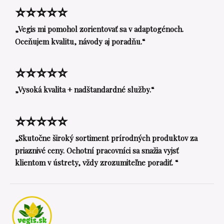
⭐⭐⭐⭐⭐
„Vegis mi pomohol zorientovať sa v adaptogénoch.
Oceňujem kvalitu, návody aj poradňu.“
⭐⭐⭐⭐⭐
„Vysoká kvalita + nadštandardné služby.“
⭐⭐⭐⭐⭐
„Skutočne široký sortiment prírodných produktov za
priaznivé ceny. Ochotní pracovníci sa snažia vyjsť
klientom v ústrety, vždy zrozumiteľne poradiť. “