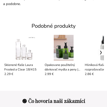
a podobne.
Podobné produkty
Sklenené fľaše Laura
Opakovane použiteľný
Hliníková fľaša 
Frosted a Clear 18/415
dávkovač mydla a peny |
rozprašovačom
refill fľaša | viac druhov
2.29 €
2.99 €
2.86 €
🟢 Čo hovoria naši zákazníci