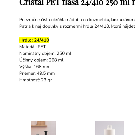
Cristal PET fľaša 24/410 250 m
Priezračne čistá okrúhla nádoba na kozmetiku,
bez uzáver
Patria k nej doplnky s rozmermi hrdla 24/410, ktoré nájde
Hrdlo: 24/410
Materiál: PET
Nominálny objem: 250 ml
Účinný objem: 268 ml
Výška: 168 mm
Priemer: 49,5 mm
Hmotnosť: 23 gr