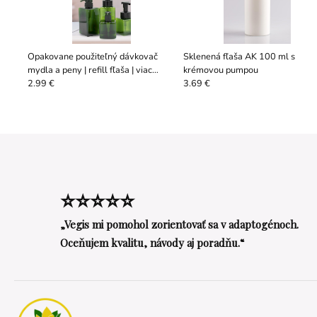
Opakovane použiteľný dávkovač
Sklenená fľaša AK 100 ml s
mydla a peny | refill fľaša | viac
krémovou pumpou
druhov
2.99 €
3.69 €
⭐⭐⭐⭐⭐
„Vegis mi pomohol zorientovať sa v adaptogénoch.
Oceňujem kvalitu, návody aj poradňu.“