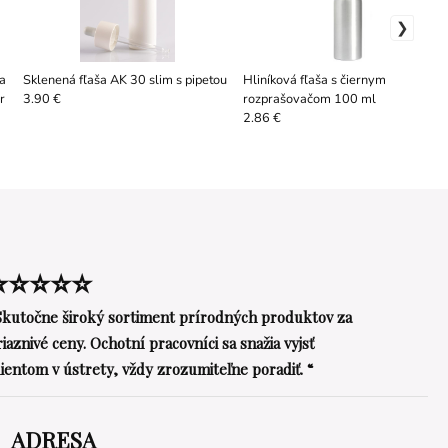
a
Sklenená fľaša AK 30 slim s pipetou
Hliníková fľaša s čiernym
r
rozprašovačom 100 ml
3.90 €
2.86 €
⭐⭐⭐⭐⭐
Skutočne široký sortiment prírodných produktov za
riaznivé ceny. Ochotní pracovníci sa snažia vyjsť
lientom v ústrety, vždy zrozumiteľne poradiť. “
ADRESA