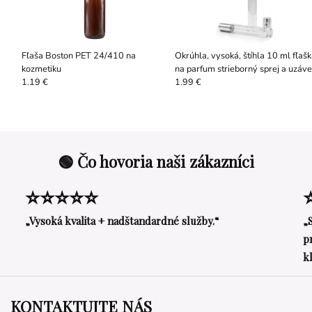
Fľaša Boston PET 24/410 na
Okrúhla, vysoká, štíhla 10 ml fľašk
kozmetiku
na parfum strieborný sprej a uzáve
1.19 €
1.99 €
🟢 Čo hovoria naši zákazníci
⭐⭐⭐⭐⭐
„Vysoká kvalita + nadštandardné služby.“
„
p
k
KONTAKTUJTE NÁS