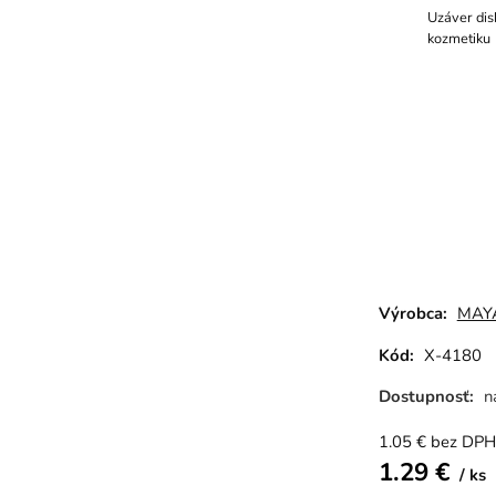
Uzáver di
kozmetiku
Výrobca:
MAY
Kód:
X-4180
Dostupnosť:
n
1.05
€
bez DPH
1.29
€
ks