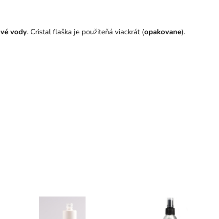
ové vody
. Cristal fľaška je použiteňá viackrát (
opakovane
).