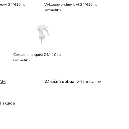
skový 24/410 na
Výklopný vrchný kryt 24/410 na
kozmetiku
Čerpadlo na spúšť 24/410 na
kozmetiku
AM
Záručná doba::
24 mesiacov
a sklade