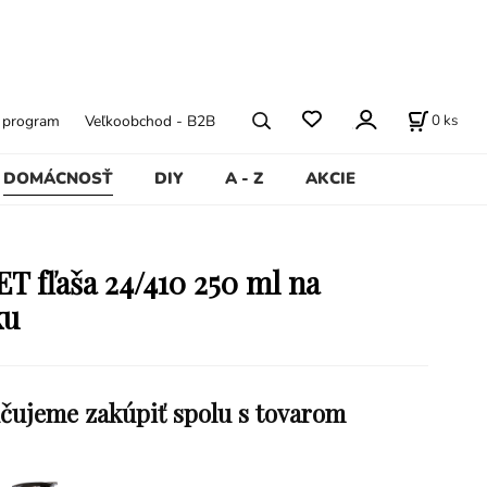
0
ks
ý program
Veľkoobchod - B2B
DOMÁCNOSŤ
DIY
A - Z
AKCIE
ET fľaša 24/410 250 ml na
ku
čujeme zakúpiť spolu s tovarom