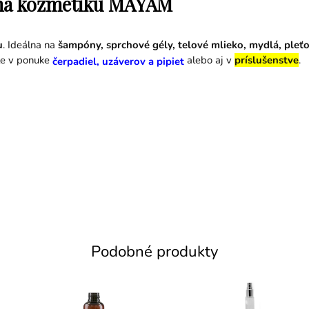
l na kozmetiku MAYAM
u
. Ideálna na
šampóny, sprchové gély, telové mlieko, mydlá, pleť
te v ponuke
alebo aj v
príslušenstve
.
čerpadiel, uzáverov a pipiet
Podobné produkty