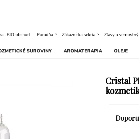
ural, BIO obchod
Poradňa
Zákaznícka sekcia
Zľavy a vernostn
OZMETICKÉ SUROVINY
AROMATERAPIA
OLEJE
Cristal P
kozmeti
Doporu