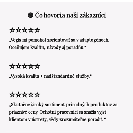
🟢 Čo hovoria naši zákazníci
⭐⭐⭐⭐⭐
„Vegis mi pomohol zorientovať sa v adaptogénoch.
Oceňujem kvalitu, návody aj poradňu.“
⭐⭐⭐⭐⭐
„Vysoká kvalita + nadštandardné služby.“
⭐⭐⭐⭐⭐
„Skutočne široký sortiment prírodných produktov za
priaznivé ceny. Ochotní pracovníci sa snažia vyjsť
klientom v ústrety, vždy zrozumiteľne poradiť. “