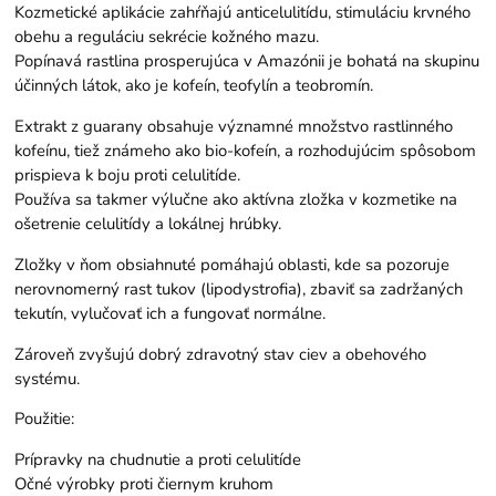
Kozmetické aplikácie zahŕňajú anticelulitídu, stimuláciu krvného
obehu a reguláciu sekrécie kožného mazu.
Popínavá rastlina prosperujúca v Amazónii je bohatá na skupinu
účinných látok, ako je kofeín, teofylín a teobromín.
Extrakt z guarany obsahuje významné množstvo rastlinného
kofeínu, tiež známeho ako bio-kofeín, a rozhodujúcim spôsobom
prispieva k boju proti celulitíde.
Používa sa takmer výlučne ako aktívna zložka v kozmetike na
ošetrenie celulitídy a lokálnej hrúbky.
Zložky v ňom obsiahnuté pomáhajú oblasti, kde sa pozoruje
nerovnomerný rast tukov (lipodystrofia), zbaviť sa zadržaných
tekutín, vylučovať ich a fungovať normálne.
Zároveň zvyšujú dobrý zdravotný stav ciev a obehového
systému.
Použitie:
Prípravky na chudnutie a proti celulitíde
Očné výrobky proti čiernym kruhom