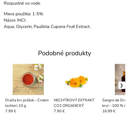
Rozpustné vo vode
Miera použitia: 1-5%
Názov INCI:
Aqua, Glycerin, Paullinia Cupana Fruit Extract.
Podobné produkty
Dračia krv prášok – Croton
NECHTÍKOVÝ EXTRAKT
Sangre de Drag
lechleri 10 g
CO2 ORGANICKÝ
krv) – 100 % ras
živica (30 ml / 
7.99 €
7.90 €
16.99 €