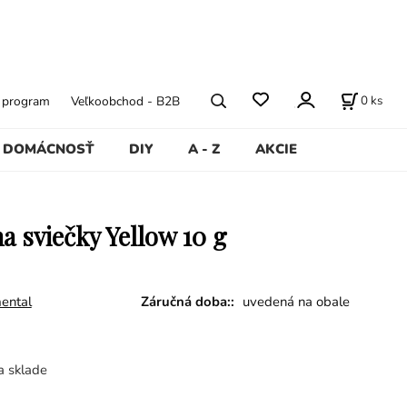
0
ks
ý program
Veľkoobchod - B2B
DOMÁCNOSŤ
DIY
A - Z
AKCIE
a sviečky Yellow 10 g
ental
Záručná doba::
uvedená na obale
a sklade