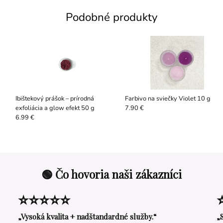
Podobné produkty
Ibištekový prášok – prírodná
Farbivo na sviečky Violet 10 g
exfoliácia a glow efekt 50 g
7.90 €
6.99 €
🟢 Čo hovoria naši zákazníci
⭐⭐⭐⭐⭐
„Vysoká kvalita + nadštandardné služby.“
„