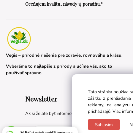
Oceňujem kvalitu, návody aj poradňu.“
Vegis – prírodné riešenia pre zdravie, rovnováhu a krásu.
Vyberáme to najlepšie z prírody a učíme vás, ako to
používať správne.
Táto stránka používa s
Newsletter
zážitku z prehliadani
reklamy, na analýzu 
prichádzajú.
Viac infor
Ak si želáte byť informovaní o novinkách a akciách, prih
Súhlasím
N