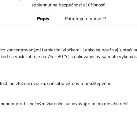
spoľahnúť na bezpečnosť aj účinnosť.
Popis
Potrebujete poradiť?
týmito koncentrovanými farbiacimi vločkami. Ľahko sa používajú, stač
 keď sa vosk zahreje na 75 – 80 °C a nalievanie by sa malo vykonáva
losti od zloženia vosku, spôsobu výroby a použitej vône.
ránenom pred slnečným žiarením; uchovávajte mimo dosahu detí