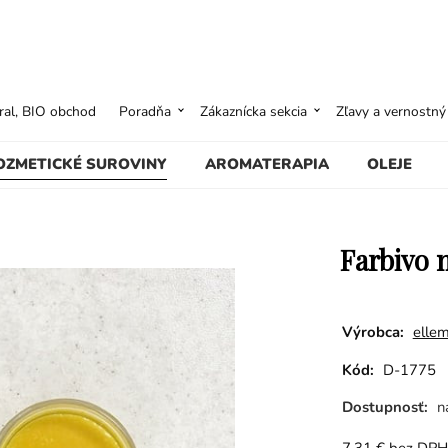
ural, BIO obchod
Poradňa
Zákaznícka sekcia
Zľavy a vernostn
OZMETICKÉ SUROVINY
AROMATERAPIA
OLEJE
Farbivo n
Výrobca:
ellem
Kód:
D-1775
Dostupnosť:
n