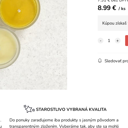
7.31
€
bez DPH
8.99
€
ks
Kúpou získaš
Sledovať pr
STAROSTLIVO VYBRANÁ KVALITA
.
Do ponuky zaraďujeme iba produkty s jasným pôvodom a
u
transparentným zložením. Vyberáme tak, aby ste sa mohli