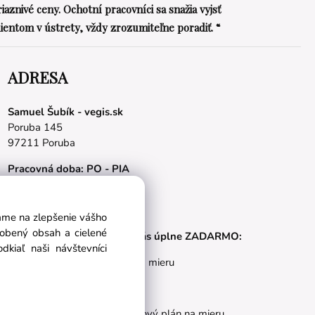
riaznivé ceny. Ochotní pracovníci sa snažia vyjsť
lientom v ústrety, vždy zrozumiteľne poradiť. “
ADRESA
Samuel Šubík - vegis.sk
Poruba 145
97211 Poruba
Pracovná doba: PO - PIA
08.00 - 16.00 hod.
E-mail:
obchod@vegis.sk
vame na zlepšenie vášho
sobený obsah a cielené
Naše appky pre vás úplne ZADARMO:
kiaľ naši návštevníci
Tréningový plán na mieru
BMI kalkulačka
Vygeneruj si výživový plán na mieru