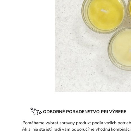
ODBORNÉ PORADENSTVO PRI VÝBERE
Pomáhame vybrať správny produkt podľa vašich potrieb
Ak si nie ste istí, radi vám odporučíme vhodnú kombináci