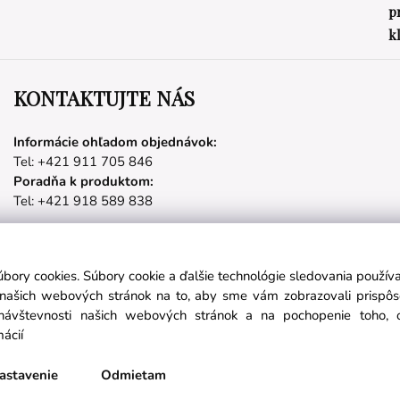
p
k
KONTAKTUJTE NÁS
Informácie ohľadom objednávok:
Tel: +421 911 705 846
Poradňa k produktom:
Tel: +421 918 589 838
úbory cookies. Súbory cookie a ďalšie technológie sledovania použí
Partnerské stránky
a našich webových stránok na to, aby sme vám zobrazovali prispô
návštevnosti našich webových stránok a na pochopenie toho, od
mácií
láste sa na odber noviniek:
nichetravel.sk
objavsvet.blog
astavenie
Odmietam
Prihlásiť sa