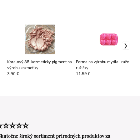
Koralový 88, kozmetický pigment na
Forma na výrobu mydla, ruže a
výrobu kozmetiky
ružičky
3.90 €
11.59 €
⭐⭐⭐⭐⭐
Skutočne široký sortiment prírodných produktov za