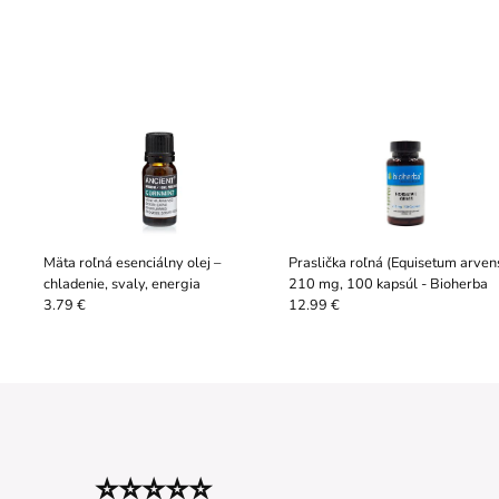
Mäta roľná esenciálny olej –
Praslička roľná (Equisetum arven
chladenie, svaly, energia
210 mg, 100 kapsúl - Bioherba
3.79 €
12.99 €
⭐⭐⭐⭐⭐