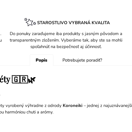
STAROSTLIVO VYBRANÁ KVALITA
.
Do ponuky zaraďujeme iba produkty s jasným pôvodom a
u
transparentným zložením. Vyberáme tak, aby ste sa mohli
spoľahnúť na bezpečnosť aj účinnosť.
Popis
Potrebujete poradiť?
réty 🇬🇷🌿
a
réty vyrobený výhradne z odrody
Koroneiki
– jednej z najuznávanejší
nou harmóniou chuti a arómy.