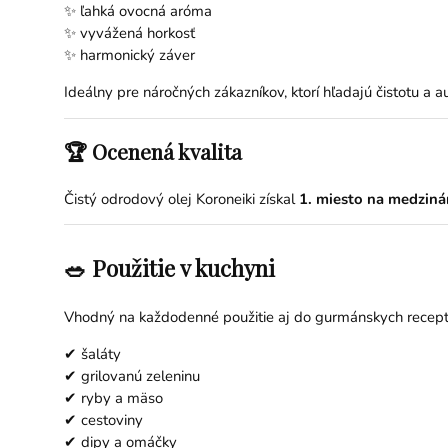
✨ ľahká ovocná aróma
✨ vyvážená horkosť
✨ harmonický záver
Ideálny pre náročných zákazníkov, ktorí hľadajú čistotu a au
🏆 Ocenená kvalita
Čistý odrodový olej Koroneiki získal
1. miesto na medziná
🥗 Použitie v kuchyni
Vhodný na každodenné použitie aj do gurmánskych recept
✔ šaláty
✔ grilovanú zeleninu
✔ ryby a mäso
✔ cestoviny
✔ dipy a omáčky