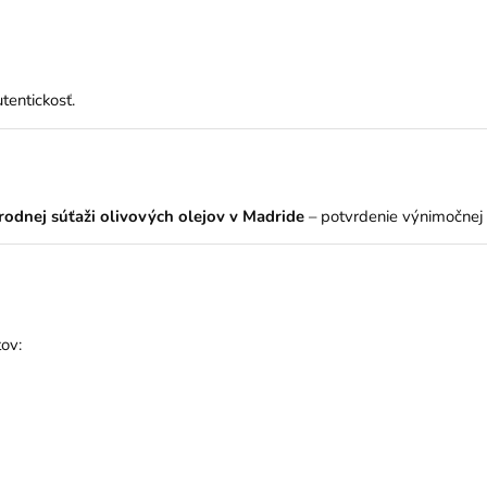
tentickosť.
rodnej súťaži olivových olejov v Madride
– potvrdenie výnimočnej kv
ov: