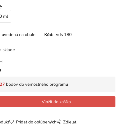
ť
:
0 ml
uvedená na obale
Kód:
vds 180
a sklade
PH
s
27
bodov do vernostného programu
odukt
Pridať do obľúbených
Zdielať