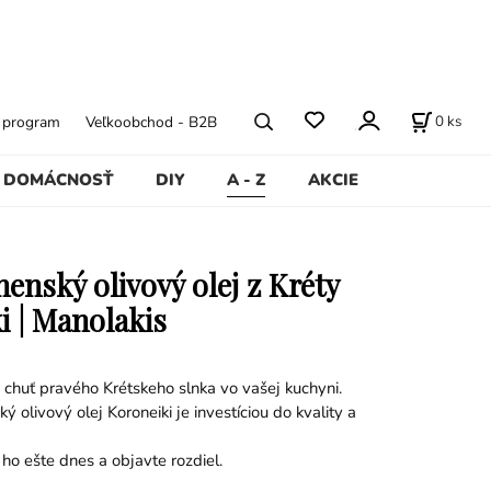
0
ks
ý program
Veľkoobchod - B2B
DOMÁCNOSŤ
DIY
A - Z
AKCIE
enský olivový olej z Kréty
i | Manolakis
 chuť pravého Krétskeho slnka vo vašej kuchyni.
ý olivový olej Koroneiki je investíciou do kvality a
ho ešte dnes a objavte rozdiel.