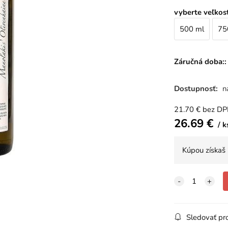
vyberte veľkos
500 ml
75
Záručná doba::
Dostupnosť:
n
21.70
€
bez D
26.69
€
k
Kúpou získaš
Sledovať pr