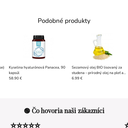
Podobné produkty
se)
Kyselina hyalurónová Panacea, 90
Sezamový olej BIO lisovaný za
kapsúl
studena – prírodný olej na pleť a
masáže
58.90 €
6.99 €
🟢 Čo hovoria naši zákazníci
⭐⭐⭐⭐⭐