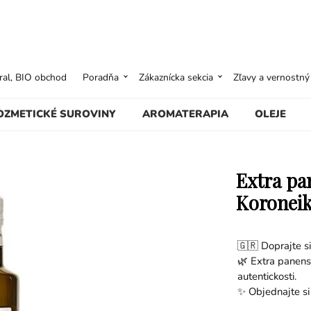
ural, BIO obchod
Poradňa
Zákaznícka sekcia
Zľavy a vernostn
OZMETICKÉ SUROVINY
AROMATERAPIA
OLEJE
Extra pan
Koroneik
🇬🇷 Doprajte si
🌿 Extra panensk
autentickosti.
✨ Objednajte si 