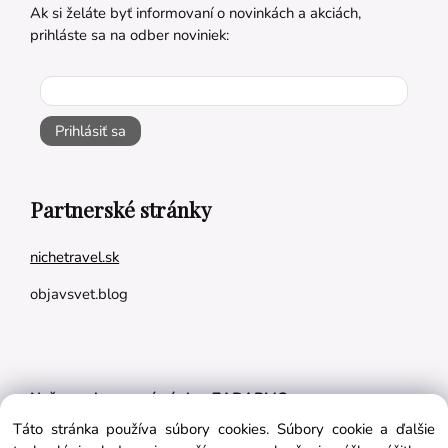
Ak si želáte byť informovaní o novinkách a akciách,
prihláste sa na odber noviniek:
Prihlásiť sa
Partnerské stránky
nichetravel.sk
objavsvet.blog
Naše appky pre vás úplne ZADARMO:
Táto stránka používa súbory cookies. Súbory cookie a ďalšie
Tréningový plán na mieru