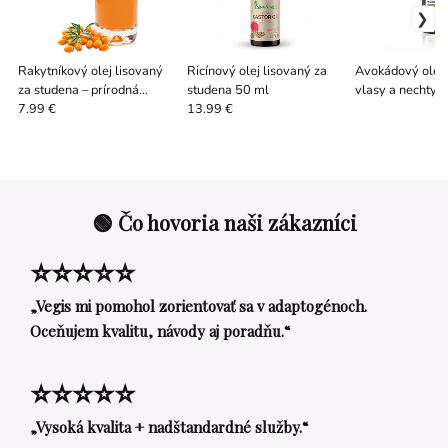
Rakytníkový olej lisovaný
Ricínový olej lisovaný za
Avokádový olej 
za studena – prírodná
studena 50 ml
vlasy a nechty
regenerácia pokožky
7.99 €
13.99 €
🟢 Čo hovoria naši zákazníci
⭐⭐⭐⭐⭐
„Vegis mi pomohol zorientovať sa v adaptogénoch.
Oceňujem kvalitu, návody aj poradňu.“
⭐⭐⭐⭐⭐
„Vysoká kvalita + nadštandardné služby.“