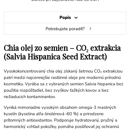
Popis
Potrebujete poradiť?
Chia olej zo semien – CO₂ extrakcia
(Salvia Hispanica Seed Extract)
Vysokokoncentrovaný chia olej získaný šetrnou CO₂ extrakciou
patrí medzi najcennejšie rastlinné oleje pre modernú prírodnú
kozmetiku. Vyrába sa z vybraných semien Salvia hispanica bez
použitia rozpúšťadiel, bez zvyškov ťažkých kovov a bez
nežiaducich kontaminantov.
Vyniká mimoriadne vysokým obsahom omega-3 mastných
kyselín (kyselina alfa-linolénová ›60 %) a prirodzene
prítomných antioxidantov. Podporuje hydratovaný, pružný a
harmonický vzhľad pokožky, pomáha posilňovať jej ochrannú