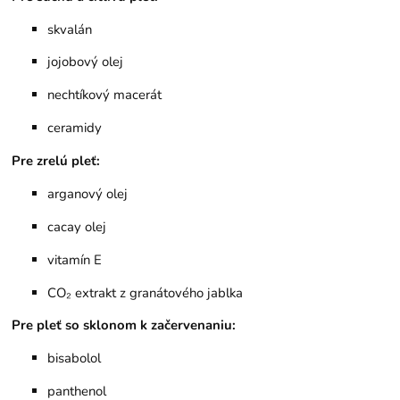
skvalán
jojobový olej
nechtíkový macerát
ceramidy
Pre zrelú pleť:
arganový olej
cacay olej
vitamín E
CO₂
extrakt z granátového jablka
Pre pleť so sklonom k začervenaniu:
bisabolol
panthenol