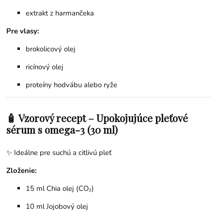
extrakt z harmančeka
Pre vlasy:
brokolicový olej
ricínový olej
proteíny hodvábu
alebo ryže
🧴 Vzorový recept – Upokojujúce pleťové
sérum s omega-3 (30 ml)
✨ Ideálne pre suchú a citlivú pleť
Zloženie:
15 ml Chia olej (CO₂)
10 ml
Jojobový olej