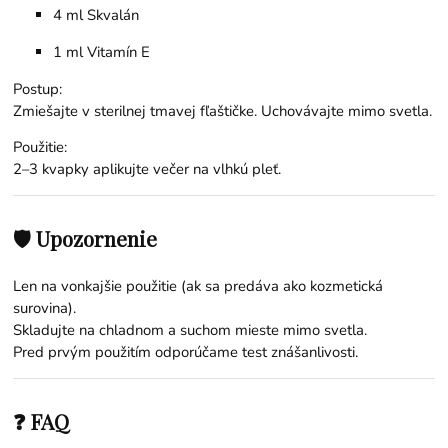
4 ml
Skvalán
1 ml
Vitamín E
Postup:
Zmiešajte v sterilnej tmavej fľaštičke. Uchovávajte mimo svetla.
Použitie:
2–3 kvapky aplikujte večer na vlhkú pleť.
🛡 Upozornenie
Len na vonkajšie použitie (ak sa predáva ako kozmetická
surovina).
Skladujte na chladnom a suchom mieste mimo svetla.
Pred prvým použitím odporúčame test znášanlivosti.
❓ FAQ