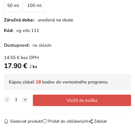
50 ml
100 ml
Záručná doba::
uvedená na obale
Kód:
vg vds 111
Dostupnosť:
na sklade
14.55
€
bez DPH
17.90
€
ks
Kúpou získaš
18
bodov do vernostného programu
Sledovať produkt
Pridať do obľúbených
Zdielať