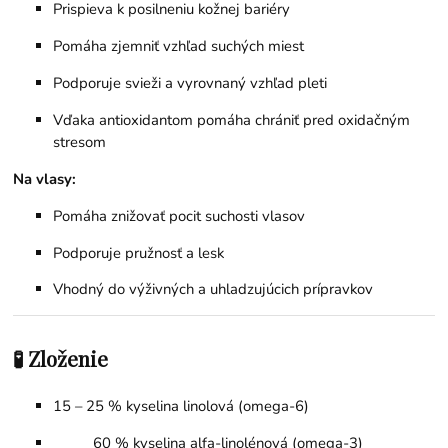
Prispieva k posilneniu kožnej bariéry
Pomáha zjemniť vzhľad suchých miest
Podporuje svieži a vyrovnaný vzhľad pleti
Vďaka antioxidantom pomáha chrániť pred oxidačným
stresom
Na vlasy:
Pomáha znižovať pocit suchosti vlasov
Podporuje pružnosť a lesk
Vhodný do výživných a uhladzujúcich prípravkov
🧪 Zloženie
15 – 25 % kyselina linolová (omega-6)
60 % kyselina alfa-linolénová (omega-3)