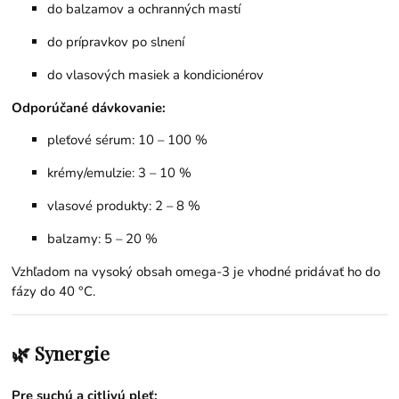
do balzamov a ochranných mastí
do prípravkov po slnení
do vlasových masiek a kondicionérov
Odporúčané dávkovanie:
pleťové sérum: 10 – 100 %
krémy/emulzie: 3 – 10 %
vlasové produkty: 2 – 8 %
balzamy: 5 – 20 %
Vzhľadom na vysoký obsah omega-3 je vhodné pridávať ho do
fázy do 40 °C.
🌿 Synergie
Pre suchú a citlivú pleť: