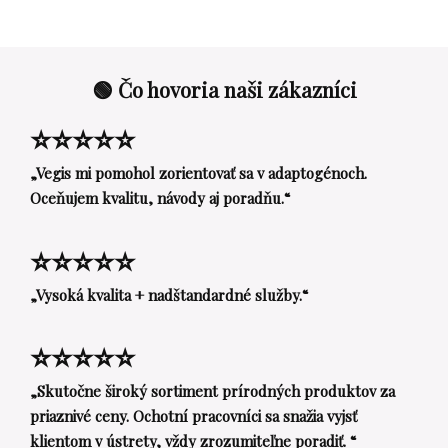
🟢 Čo hovoria naši zákazníci
⭐⭐⭐⭐⭐
„Vegis mi pomohol zorientovať sa v adaptogénoch.
Oceňujem kvalitu, návody aj poradňu.“
⭐⭐⭐⭐⭐
„Vysoká kvalita + nadštandardné služby.“
⭐⭐⭐⭐⭐
„Skutočne široký sortiment prírodných produktov za
priaznivé ceny. Ochotní pracovníci sa snažia vyjsť
klientom v ústrety, vždy zrozumiteľne poradiť. “