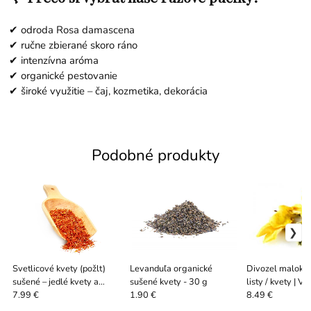
✔ odroda Rosa damascena
✔ ručne zbierané skoro ráno
✔ intenzívna aróma
✔ organické pestovanie
✔ široké využitie – čaj, kozmetika, dekorácia
Podobné produkty
Svetlicové kvety (požlt)
Levanduľa organické
Divozel malokv
sušené – jedlé kvety a
sušené kvety - 30 g
listy / kvety | 
prírodné farbivo 50 / 100 /
thapsus 100 / 5
7.99 €
1.90 €
8.49 €
500 g