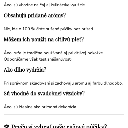
Áno, sú vhodné na čaj aj kulinárske využitie.
Obsahujú pridané arómy?
Nie, ide o 100 % čisté sušené púčiky bez prísad.
Môžem ich použiť na citlivú pleť?
Áno, ruža je tradične používaná aj pri citlivej pokožke.
Odporúčame však test znášanlivosti.
Ako dlho vydržia?
Pri správnom skladovaní si zachovajú arómu aj farbu dlhodobo.
Sú vhodné do svadobnej výzdoby?
Áno, sú ideálne ako prírodná dekorácia.
🌹 Prečo si vybrať naše ružové púčiky?