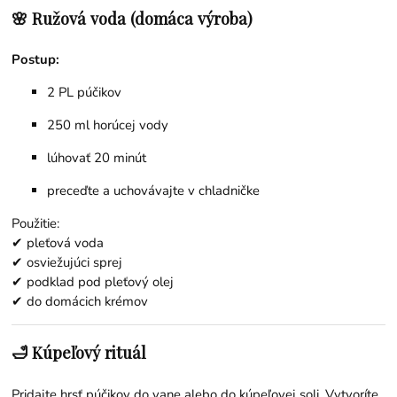
🌸 Ružová voda (domáca výroba)
Postup:
2 PL púčikov
250 ml horúcej vody
lúhovať 20 minút
preceďte a uchovávajte v chladničke
Použitie:
✔ pleťová voda
✔ osviežujúci sprej
✔ podklad pod pleťový olej
✔ do domácich krémov
🛁 Kúpeľový rituál
Pridajte hrsť púčikov do vane alebo do kúpeľovej soli. Vytvoríte