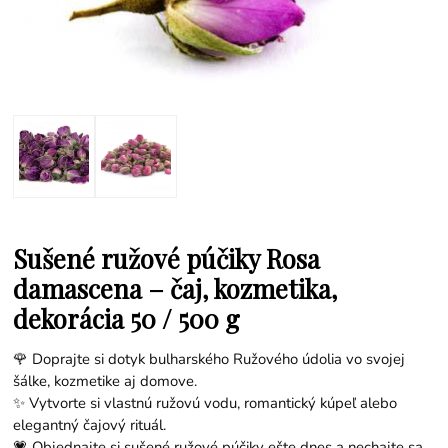
Sušené ružové púčiky Rosa
damascena – čaj, kozmetika,
dekorácia 50 / 500 g
🌹 Doprajte si dotyk bulharského Ružového údolia vo svojej
šálke, kozmetike aj domove.
✨ Vytvorte si vlastnú ružovú vodu, romantický kúpeľ alebo
elegantný čajový rituál.
💗 Objednajte si sušené ružové púčiky ešte dnes a nechajte sa