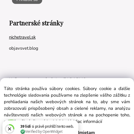
Partnerské stránky
nichetravel.sk
objavsvet.blog
Naše appky pre vás úplne ZADARMO:
Táto stránka používa súbory cookies. Súbory cookie a ďalšie
Tréningový plán na mieru
technológie sledovania používame na zlepšenie vášho zážitku z
BMI kalkulačka
prehliadania našich webových stránok na to, aby sme vám
zobrazovali prispôsobený obsah a cielené reklamy, na analýzu
Vygeneruj si výživový plán na mieru
návštevnosti našich webových stránok a na pochopenie toho,
odkiaľ naši návštevníci prichádzajú.
Viac informácií
Súhlasím
Nastavenie
Odmietam