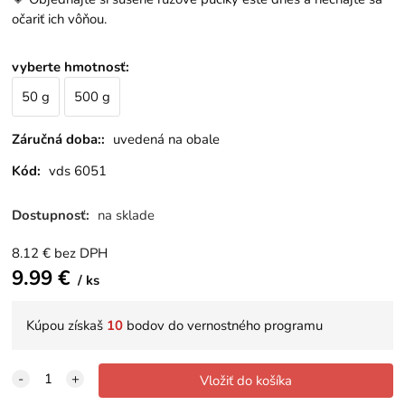
očariť ich vôňou.
vyberte hmotnosť
:
50 g
500 g
Záručná doba::
uvedená na obale
Kód:
vds 6051
Dostupnosť:
na sklade
8.12
€
bez DPH
9.99
€
ks
Kúpou získaš
10
bodov do vernostného programu