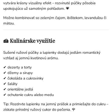
vytvára krásny vizuálny efekt – rozvinuté púčiky pôsobia
upokojujúco už samotným pohľadom. 💗
Možno kombinovať so zeleným čajom, ibištekom, levanduľou či
mätou.
🍰 Kulinárske využitie
Sušené ružové púčiky a lupienky dodajú jedlám romantický
vzhľad aj jemnú kvetinovú arómu.
✔ dezerty a torty
✔ džemy a sirupy
✔ čokoláda a cukrovinky
✔ šaláty
✔ orientálne jedlá
✔ ochutenie cukru alebo medu
Tip: Rozdrvte lupienky na jemný prášok a primiešajte do cukru –
získate prírodný ružový cukor do pečenia. 🌹