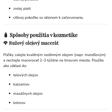
zrelej pleti
citlivej pokožke so sklonom k začervenaniu
🧴 Spôsoby použitia v kozmetike
🌹 Ružový olejový macerát
Púčiky zalejte kvalitným rastlinným olejom (napr. mandľovým)
a nechajte macerovať 2–3 týždne na tmavom mieste. Použite
ako základ do:
telových olejov
balzamov
masážnych olejov
krémov