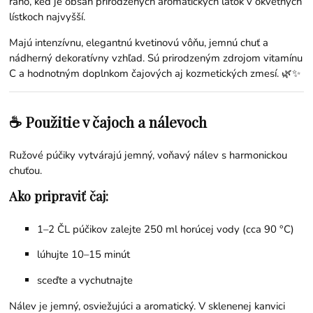
ráno, keď je obsah prirodzených aromatických látok v okvetných
lístkoch najvyšší.
Majú intenzívnu, elegantnú kvetinovú vôňu, jemnú chuť a
nádherný dekoratívny vzhľad. Sú prirodzeným zdrojom vitamínu
C a hodnotným doplnkom čajových aj kozmetických zmesí. 🌿✨
☕ Použitie v čajoch a nálevoch
Ružové púčiky vytvárajú jemný, voňavý nálev s harmonickou
chuťou.
Ako pripraviť čaj:
1–2 ČL púčikov zalejte 250 ml horúcej vody (cca 90 °C)
lúhujte 10–15 minút
sceďte a vychutnajte
Nálev je jemný, osviežujúci a aromatický. V sklenenej kanvici