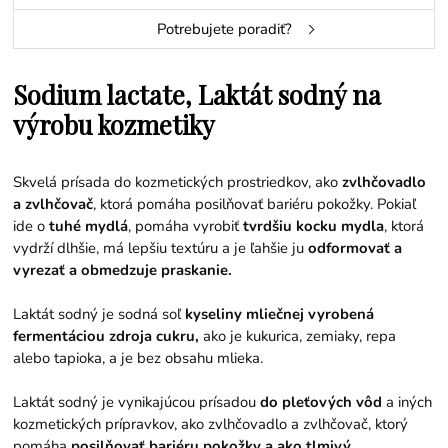
Potrebujete poradiť?
Sodium lactate, Laktát sodný na
výrobu kozmetiky
Skvelá prísada do kozmetických prostriedkov, ako
zvlhčovadlo
a zvlhčovač
, ktorá pomáha posilňovať bariéru pokožky. Pokiaľ
ide o
tuhé mydlá
, pomáha vyrobiť
tvrdšiu kocku mydla
, ktorá
vydrží dlhšie, má lepšiu textúru a je ľahšie ju
odformovať a
vyrezať a obmedzuje praskanie.
Laktát sodný je sodná soľ
kyseliny mliečnej vyrobená
fermentáciou zdroja cukru,
ako je kukurica, zemiaky, repa
alebo tapioka, a je bez obsahu mlieka.
Laktát sodný je vynikajúcou prísadou
do pleťových vôd
a iných
kozmetických prípravkov, ako zvlhčovadlo a zvlhčovač, ktorý
pomáha
posilňovať bariéru pokožky a ako tlmivý