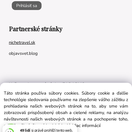
Prihlásiť sa
Partnerské stránky
nichetravel.sk
objavsvet.blog
Naše appky pre vás úplne ZADARMO:
Táto stránka používa súbory cookies. Súbory cookie a ďalšie
Tréningový plán na mieru
technológie sledovania používame na zlepšenie vášho zážitku z
BMI kalkulačka
prehliadania našich webových stránok na to, aby sme vám
zobrazovali prispôsobený obsah a cielené reklamy, na analýzu
Vygeneruj si výživový plán na mieru
návštevnosti našich webových stránok a na pochopenie toho,
odkiaľ naši návštevníci prichádzajú.
Viac informácií