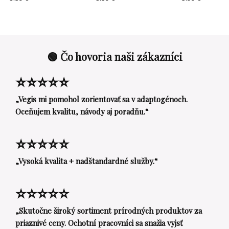
🟢 Čo hovoria naši zákazníci
⭐⭐⭐⭐⭐
„Vegis mi pomohol zorientovať sa v adaptogénoch.
Oceňujem kvalitu, návody aj poradňu.“
⭐⭐⭐⭐⭐
„Vysoká kvalita + nadštandardné služby.“
⭐⭐⭐⭐⭐
„Skutočne široký sortiment prírodných produktov za
priaznivé ceny. Ochotní pracovníci sa snažia vyjsť