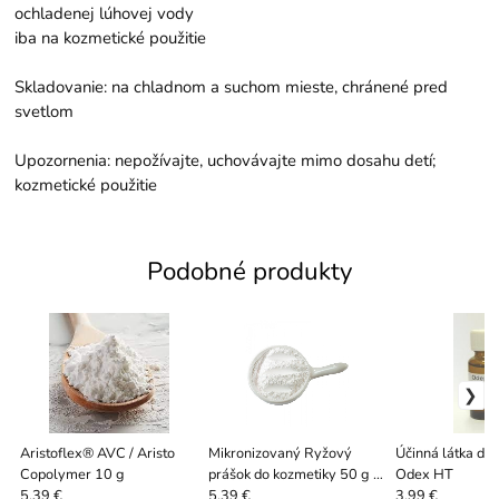
ochladenej lúhovej vody
iba na kozmetické použitie
Skladovanie: na chladnom a suchom mieste, chránené pred
svetlom
Upozornenia: nepožívajte, uchovávajte mimo dosahu detí;
kozmetické použitie
Podobné produkty
Aristoflex® AVC / Aristo
Mikronizovaný Ryžový
Účinná látka de
Copolymer 10 g
prášok do kozmetiky 50 g /
Odex HT
1000 g
5.39 €
5.39 €
3.99 €