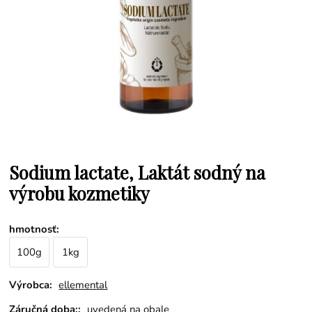
Sodium lactate, Laktát sodný na
výrobu kozmetiky
hmotnosť
:
100g
1kg
Výrobca:
ellemental
Záručná doba::
uvedená na obale