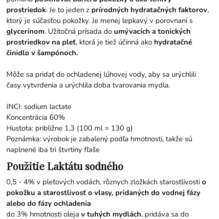
prostriedok
. Je to jeden z
prírodných hydratačných faktorov
,
ktorý je súčasťou pokožky. Je menej lepkavý v porovnaní s
glycerínom
. Užitočná prísada do
umývacích a tonických
prostriedkov na pleť
, ktorá je tiež účinná ako
hydratačné
činidlo v šampónoch.
Môže sa pridať do ochladenej lúhovej vody, aby sa urýchlili
časy vytvrdenia a urýchlila doba tvarovania mydla.
INCI: sodium lactate
Koncentrácia 60%
Hustota: približne 1,3 (100 ml = 130 g)
Poznámka: výrobok je zabalený podľa hmotnosti, takže sú
naplnené iba tri štvrtiny fľaše
Použitie Laktátu sodného
0,5 - 4% v pleťových vodách, rôznych zložkách starostlivosti
o
pokožku a starostlivosť o vlasy, pridaných do vodnej fázy
alebo do fázy ochladenia
do 3% hmotnosti oleja
v tuhých mydlách
, pridáva sa do