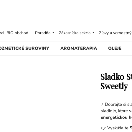
ural, BIO obchod
Poradňa
Zákaznícka sekcia
Zľavy a vernostn
OZMETICKÉ SUROVINY
AROMATERAPIA
OLEJE
Sladko St
Sweetly
⭐ Doprajte si sl
sladidlo, ktoré
energetickou 
👉 Vyskúšajte
S