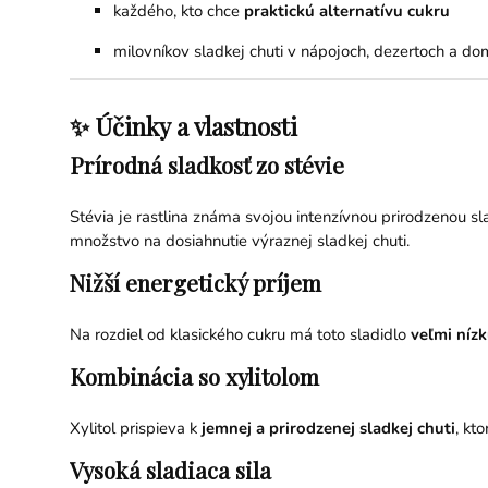
každého, kto chce
praktickú alternatívu cukru
milovníkov sladkej chuti v nápojoch, dezertoch a do
✨ Účinky a vlastnosti
Prírodná sladkosť zo stévie
Stévia je rastlina známa svojou intenzívnou prirodzenou sl
množstvo na dosiahnutie výraznej sladkej chuti.
Nižší energetický príjem
Na rozdiel od klasického cukru má toto sladidlo
veľmi níz
Kombinácia so xylitolom
Xylitol prispieva k
jemnej a prirodzenej sladkej chuti
, kt
Vysoká sladiaca sila