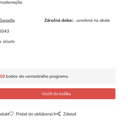
modernejšie.
 Sweetly
Záručná doba::
uvedená na obale
6043
a sklade
10
bodov do vernostného programu
odukt
Pridať do obľúbených
Zdielať