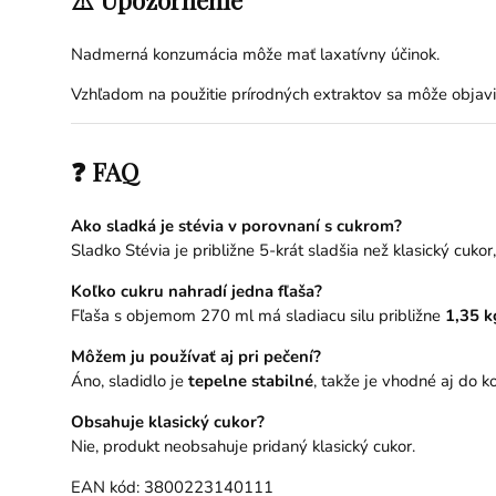
Nadmerná konzumácia môže mať laxatívny účinok.
Vzhľadom na použitie prírodných extraktov sa môže objav
❓ FAQ
Ako sladká je stévia v porovnaní s cukrom?
Sladko Stévia je približne 5-krát sladšia než klasický cuko
Koľko cukru nahradí jedna fľaša?
Fľaša s objemom 270 ml má sladiacu silu približne
1,35 k
Môžem ju používať aj pri pečení?
Áno, sladidlo je
tepelne stabilné
, takže je vhodné aj do k
Obsahuje klasický cukor?
Nie, produkt neobsahuje pridaný klasický cukor.
EAN kód: 3800223140111