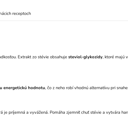
mácich receptoch
adkosťou. Extrakt zo stévie obsahuje
steviol-glykozidy
, ktoré majú 
ku energetickú hodnotu
, čo z neho robí vhodnú alternatívu pri snah
orá je príjemná a vyvážená. Pomáha zjemniť chuť stévie a vytvára har