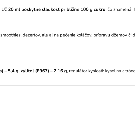
. Už
20 ml poskytne sladkosť približne 100 g cukru
, čo znamená, ž
 smoothies, dezertov, ale aj na pečenie koláčov, prípravu džemov či
) – 5,4 g
,
xylitol (E967) – 2,16 g
, regulátor kyslosti: kyselina cit