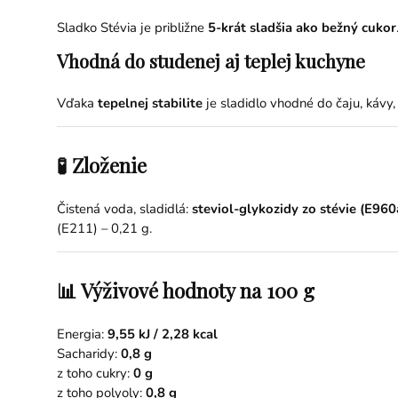
Sladko Stévia je približne
5-krát sladšia ako bežný cukor
Vhodná do studenej aj teplej kuchyne
Vďaka
tepelnej stabilite
je sladidlo vhodné do čaju, kávy,
🧪 Zloženie
Čistená voda, sladidlá:
steviol-glykozidy zo stévie (E960a
(E211) – 0,21 g.
📊 Výživové hodnoty na 100 g
Energia:
9,55 kJ / 2,28 kcal
Sacharidy:
0,8 g
z toho cukry:
0 g
z toho polyoly:
0,8 g