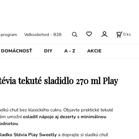
0
ks
ý program
Veľkoobchod - B2B
DOMÁCNOSŤ
DIY
A - Z
AKCIE
évia tekuté sladidlo 270 ml Play
adkú chuť bez klasického cukru. Objavte praktické tekuté
 vám umožní
osladiť nápoje aj dezerty s minimálnou
hodnotou
.
ladko Stévia Play Sweetly
a doprajte si sladkú chuť