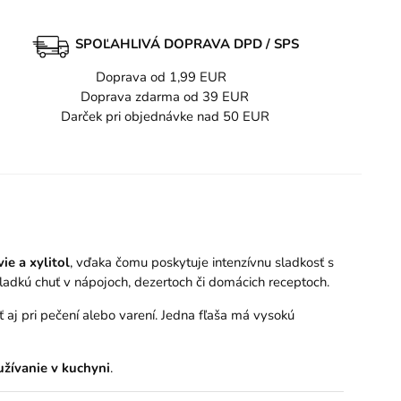
SPOĽAHLIVÁ DOPRAVA DPD / SPS
Doprava od 1,99 EUR
Doprava zdarma od 39 EUR
Darček pri objednávke nad 50 EUR
ie a xylitol
, vďaka čomu poskytuje intenzívnu sladkosť s
sladkú chuť v nápojoch, dezertoch či domácich receptoch.
ť aj pri pečení alebo varení. Jedna fľaša má vysokú
užívanie v kuchyni
.