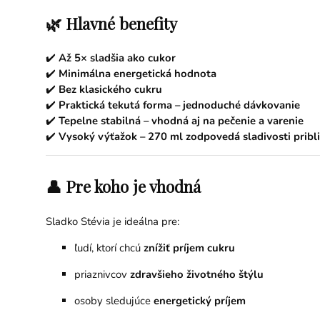
🌿 Hlavné benefity
✔️
Až 5× sladšia ako cukor
✔️
Minimálna energetická hodnota
✔️
Bez klasického cukru
✔️
Praktická tekutá forma – jednoduché dávkovanie
✔️
Tepelne stabilná – vhodná aj na pečenie a varenie
✔️
Vysoký výťažok – 270 ml zodpovedá sladivosti pribl
👤 Pre koho je vhodná
Sladko Stévia je ideálna pre:
ľudí, ktorí chcú
znížiť príjem cukru
priaznivcov
zdravšieho životného štýlu
osoby sledujúce
energetický príjem