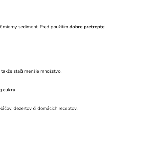
iť mierny sediment. Pred použitím
dobre pretrepte
.
r, takže stačí menšie množstvo.
g cukru
.
oláčov, dezertov či domácich receptov.