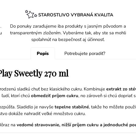
STAROSTLIVO VYBRANÁ KVALITA
.
Do ponuky zaraďujeme iba produkty s jasným pôvodom a
u
transparentným zložením. Vyberáme tak, aby ste sa mohli
spoľahnúť na bezpečnosť aj účinnosť.
Popis
Potrebujete poradiť?
Play Sweetly 270 ml
rirodzenú sladkú chuť bez klasického cukru. Kombinuje
extrakt zo stév
ľudí, ktorí chcú
obmedziť príjem cukru
, no zároveň si chcú dopriať 
rozpúšťa. Sladidlo je navyše
tepelne stabilné
, takže ho môžete použi
stvo dokáže nahradiť veľké množstvo cukru.
 dôraz na
vedomé stravovanie, nižší príjem cukru a jednoduché po