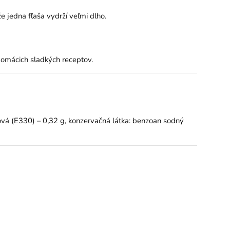
e jedna fľaša vydrží veľmi dlho.
 domácich sladkých receptov.
rónová (E330) – 0,32 g, konzervačná látka: benzoan sodný