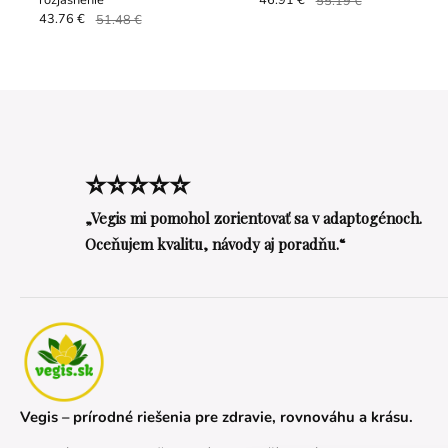
rozjasnenie
46.91 €
55.19 €
43.76 €
51.48 €
⭐⭐⭐⭐⭐
„Vegis mi pomohol zorientovať sa v adaptogénoch.
Oceňujem kvalitu, návody aj poradňu.“
Vegis – prírodné riešenia pre zdravie, rovnováhu a krásu.