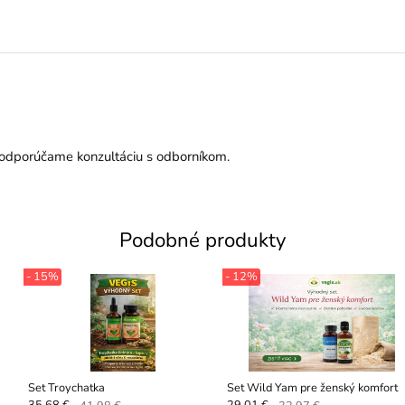
e odporúčame konzultáciu s odborníkom.
Podobné produkty
- 15%
- 12%
Set Troychatka
Set Wild Yam pre ženský komfort