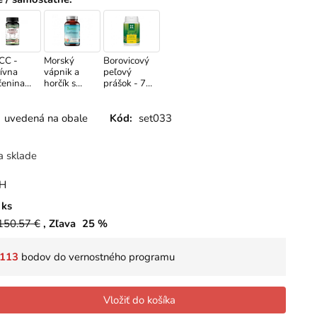
CC -
Morský
Borovicový
ívna
vápnik a
peľový
čenina
horčík s
prášok - 70
elovaná
vitamínom
g -
exózou,
D3, 60
Antioxidačn
vital, 90
kapsúl
á podpora,
uvedená na obale
Kód:
set033
iet
vitalita a
imunita
a sklade
PH
ks
150.57
€
Zľava
25
%
113
bodov do vernostného programu