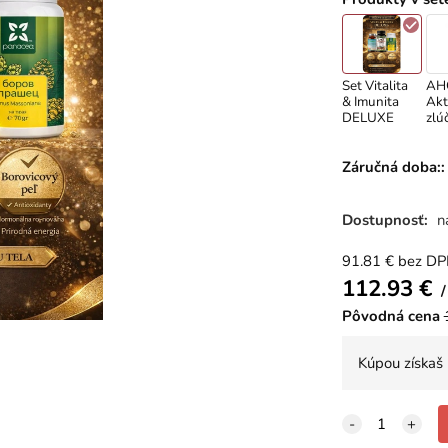
Set Vitalita
AH
& Imunita
Akt
DELUXE
zlú
kor
s h
Bio
Záručná doba::
tabl
Dostupnosť:
n
91.81
€
bez D
112.93
€
Pôvodná cena
Kúpou získaš