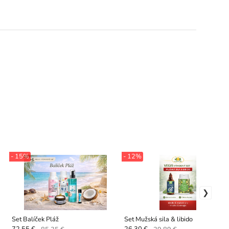
- 15%
- 12%
Set Balíček Pláž
Set Mužská sila & libido