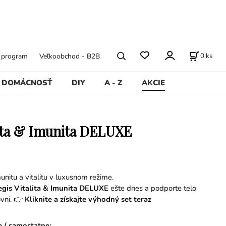
0
ks
ý program
Veľkoobchod - B2B
DOMÁCNOSŤ
DIY
A - Z
AKCIE
lita & Imunita DELUXE
unitu a vitalitu v luxusnom režime.
egis Vitalita & Imunita DELUXE
ešte dnes a podporte telo
ovni. 👉
Kliknite a získajte výhodný set teraz
e / samostatne
: