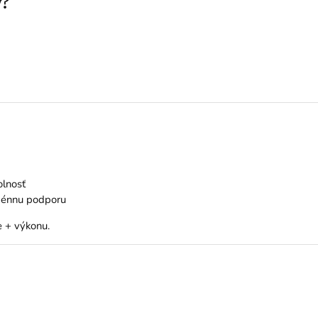
y?
olnosť
ogénnu podporu
e + výkonu.