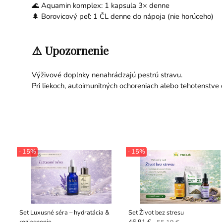
🌊 Aquamin komplex: 1 kapsula 3× denne
🌲 Borovicový peľ: 1 ČL denne do nápoja (nie horúceho)
⚠️ Upozornenie
Výživové doplnky nenahrádzajú pestrú stravu.
Pri liekoch, autoimunitných ochoreniach alebo tehotenstv
- 15%
- 15%
Set Luxusné séra – hydratácia &
Set Život bez stresu