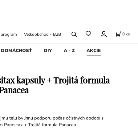
0
ks
ý program
Veľkoobchod - B2B
DOMÁCNOSŤ
DIY
A - Z
AKCIE
itax kapsuly + Trojitá formula
 Panacea
jmu telu bylinnú podporu počas očistných období s
Parasitax + Trojitá formula Panacea.