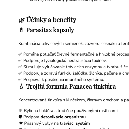
🌿 Účinky a benefity
💊 Parasitax kapsuly
Kombinácia tekvicových semienok, zázvoru, cesnaku a fenik
✅ Pomáha potláčať črevné fermentačné a hnilobné proces
✅ Podporuje fyziologickú neutralizáciu toxínov.
✅ Stimuluje vylučovanie tráviacich enzýmov a tvorbu žlče
✅ Podporuje zdravú funkciu žalúdka, žlčníka, pečene a črev
✅ Prispieva k posilneniu imunitného systému.
💧 Trojitá formula Panacea tinktúra
Koncentrovaná tinktúra s klinčekom, čiernym orechom a p
🌱 Bylinná tinktúra s tradične používanými rastlinami
🛡️ Podpora
detoxikácie organizmu
🍽️ Priaznivý vplyv na
tráviaci systém