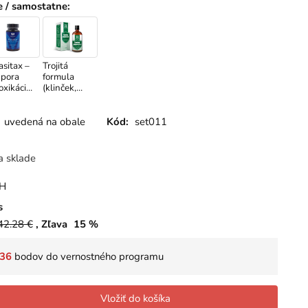
e / samostatne
:
asitax –
Trojitá
pora
formula
oxikácie
(klinček,
, Biotica,
čierny
kapsúl
orech,
palina) -
uvedená na obale
Kód:
set011
tinktúra,
Panacea,
100 ml
a sklade
PH
s
42.28
€
Zľava
15
%
36
bodov do vernostného programu