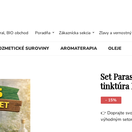
ural, BIO obchod
Poradňa
Zákaznícka sekcia
Zľavy a vernostn
OZMETICKÉ SUROVINY
AROMATERAPIA
OLEJE
Set Paras
tinktúra
- 15%
👉 Doprajte svo
výhodným setom 