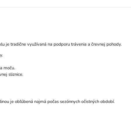
lu je tradične využívaná na podporu trávenia a črevnej pohody.
y.
 a moču.
nej sliznice.
alinou je obľúbená najmä počas sezónnych očistných období.