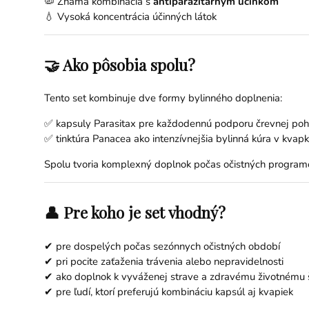
🦠 Známa kombinácia s
antiparazitárnym účinkom
💧 Vysoká koncentrácia účinných látok
🤝 Ako pôsobia spolu?
Tento set kombinuje dve formy bylinného doplnenia:
✅ kapsuly Parasitax pre každodennú podporu črevnej po
✅ tinktúra Panacea ako intenzívnejšia bylinná kúra v kvap
Spolu tvoria komplexný doplnok počas očistných programo
👤 Pre koho je set vhodný?
✔ pre dospelých počas sezónnych očistných období
✔ pri pocite zaťaženia trávenia alebo nepravidelnosti
✔ ako doplnok k vyváženej strave a zdravému životnému 
✔ pre ľudí, ktorí preferujú kombináciu kapsúl aj kvapiek