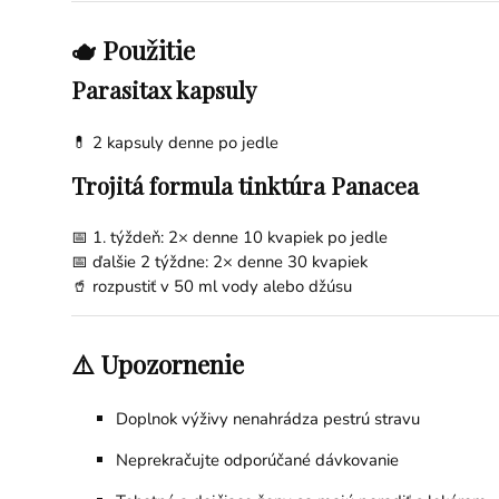
🫖 Použitie
Parasitax kapsuly
💊 2 kapsuly denne po jedle
Trojitá formula tinktúra Panacea
📅 1. týždeň: 2× denne 10 kvapiek po jedle
📅 ďalšie 2 týždne: 2× denne 30 kvapiek
🥤 rozpustiť v 50 ml vody alebo džúsu
⚠️ Upozornenie
Doplnok výživy nenahrádza pestrú stravu
Neprekračujte odporúčané dávkovanie