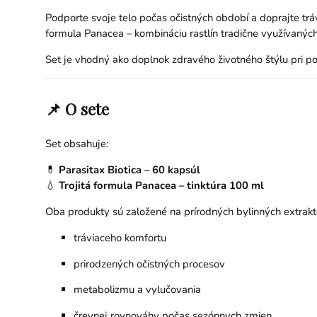
Podporte svoje telo počas očistných období a doprajte trá
formula Panacea – kombináciu rastlín tradične využívaných
Set je vhodný ako doplnok zdravého životného štýlu pri po
📌 O sete
Set obsahuje:
💊
Parasitax Biotica – 60 kapsúl
💧
Trojitá formula Panacea – tinktúra 100 ml
Oba produkty sú založené na prírodných bylinných extrakt
tráviaceho komfortu
prirodzených očistných procesov
metabolizmu a vylučovania
črevnej rovnováhy počas sezónnych zmien