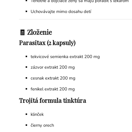
Tehotné a dojčiace ženy sa majú poradiť s lekárom
Uchovávajte mimo dosahu detí
🧾 Zloženie
Parasitax (2 kapsuly)
tekvicové semienka extrakt 200 mg
zázvor extrakt 200 mg
cesnak extrakt 200 mg
fenikel extrakt 200 mg
Trojitá formula tinktúra
klinček
čierny orech