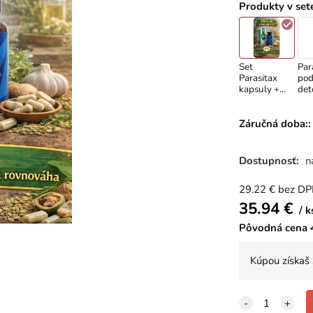
Produkty v set
Set
Par
Parasitax
pod
kapsuly +
det
Trojitá
tela
formula
60 
tinktúra
Záručná doba::
Panacea
Dostupnosť:
n
29.22
€
bez D
35.94
€
k
Pôvodná cena
Kúpou získaš