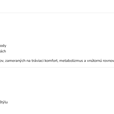
hody
kách
v, zameraných na tráviaci komfort, metabolizmus a vnútornú rovnov
štýlu