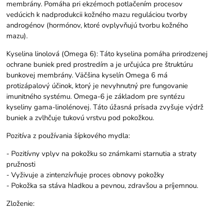
membrány. Pomáha pri ekzémoch potlačením procesov
vedúcich k nadprodukcii kožného mazu reguláciou tvorby
androgénov (hormónov, ktoré ovplyvňujú tvorbu kožného
mazu).
Kyselina linolová (Omega 6): Táto kyselina pomáha prirodzenej
ochrane buniek pred prostredím a je určujúca pre štruktúru
bunkovej membrány. Väčšina kyselín Omega 6 má
protizápalový účinok, ktorý je nevyhnutný pre fungovanie
imunitného systému. Omega-6 je základom pre syntézu
kyseliny gama-linolénovej. Táto úžasná prísada zvyšuje výdrž
buniek a zvlhčuje tukovú vrstvu pod pokožkou.
Pozitíva z používania šípkového mydla:
- Pozitívny vplyv na pokožku so známkami starnutia a straty
pružnosti
- Vyživuje a zintenzívňuje proces obnovy pokožky
- Pokožka sa stáva hladkou a pevnou, zdravšou a príjemnou.
Zloženie: