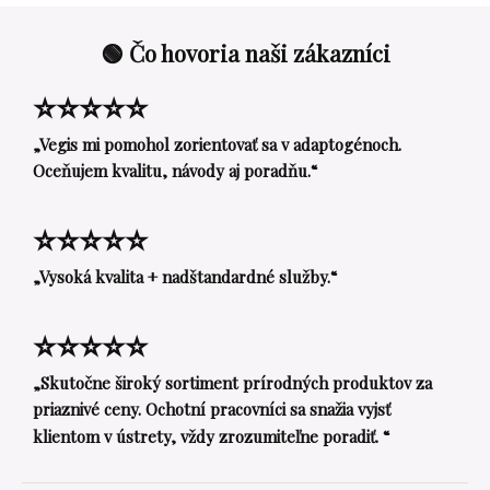
🟢 Čo hovoria naši zákazníci
⭐⭐⭐⭐⭐
„Vegis mi pomohol zorientovať sa v adaptogénoch.
Oceňujem kvalitu, návody aj poradňu.“
⭐⭐⭐⭐⭐
„Vysoká kvalita + nadštandardné služby.“
⭐⭐⭐⭐⭐
„Skutočne široký sortiment prírodných produktov za
priaznivé ceny. Ochotní pracovníci sa snažia vyjsť
klientom v ústrety, vždy zrozumiteľne poradiť. “