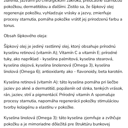
žiarenia, jazvami po chirurgickom zákroku, predčasne starnúcou
pokožkou, dermatitídou a ďalšími. Zistilo sa, že šípkový olej
regeneruje pokožku, vyhladzuje vrásky a jazvy, zmierňuje
procesy starnutia, pomáha pokožke vrátiť jej prirodzenú farbu a
tonus.
Obsah šípkového oleja:
Šípkový olej je jediný rastlinný olej, ktorý obsahuje prírodnú
kyselinu retinovú (vitamín A); Vitamín C a vitamín E; prírodné
tuky, ako napríklad - kyselina palmitová, kyselina stearová,
kyselina olejová, kyselina linolenová (Omega 3), kyselina
linolová (Omega 6); antioxidanty ako - flavonoidy, beta karotén.
Kyselina retinová (vitamín A): táto kyselina pomáha pri liečbe
jaziev po akné a dermatitíd, popálenín od slnka, tenkých vrások,
rán, jaziev, strií a pigmentácií. Prírodný vitamín A spomaľuje
procesy starnutia, napomáha regenerácii pokožky stimuláciou
tvorby kolagénu a elastínu v pokožke.
Kyselina linolová (Omega 3): táto kyselina zjemňuje a zvlhčuje
pokožku a je mimoriadne dôležitá pre štruktúru bunkovej