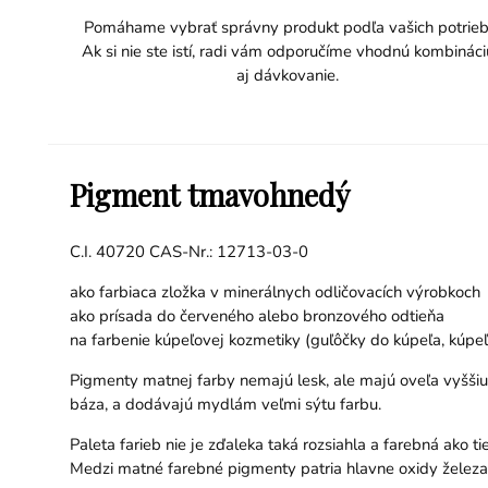
Pomáhame vybrať správny produkt podľa vašich potrieb
Ak si nie ste istí, radi vám odporučíme vhodnú kombináci
aj dávkovanie.
Pigment tmavohnedý
C.I. 40720 CAS-Nr.: 12713-03-0
ako farbiaca zložka v minerálnych odličovacích výrobkoch
ako prísada do červeného alebo bronzového odtieňa
na farbenie kúpeľovej kozmetiky (guľôčky do kúpeľa, kúpe
Pigmenty matnej farby nemajú lesk, ale majú oveľa vyššiu 
báza, a dodávajú mydlám veľmi sýtu farbu.
Paleta farieb nie je zďaleka taká rozsiahla a farebná ako t
Medzi matné farebné pigmenty patria hlavne oxidy železa,