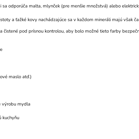
sa odporúča malta, mlynček (pre menšie množstvá) alebo elektrick
ečistoty a ťažké kovy nachádzajúce sa v každom mineráli majú však č
 čistené pod prísnou kontrolou, aby bolo možné tieto farby bezpeč
re
ľové maslo atď.)
e výrobu mydla
ú kuchyňu