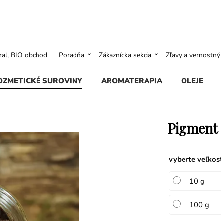
ural, BIO obchod
Poradňa
Zákaznícka sekcia
Zľavy a vernostn
OZMETICKÉ SUROVINY
AROMATERAPIA
OLEJE
Pigment
vyberte veľkos
10 g
100 g