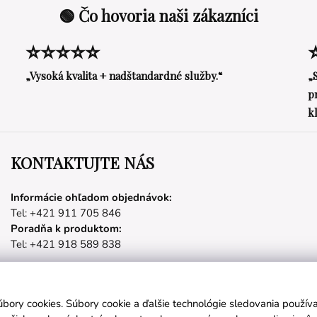
🟢 Čo hovoria naši zákazníci
⭐⭐⭐⭐⭐
„Vysoká kvalita + nadštandardné služby.“
„
p
k
KONTAKTUJTE NÁS
Informácie ohľadom objednávok:
Tel: +421 911 705 846
Poradňa k produktom:
Tel: +421 918 589 838
úbory cookies. Súbory cookie a ďalšie technológie sledovania použí