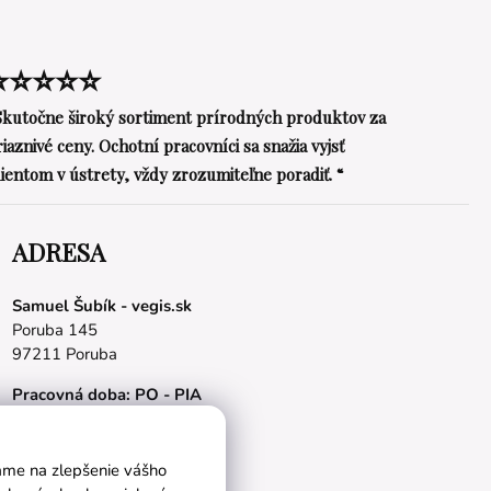
⭐⭐⭐⭐⭐
Skutočne široký sortiment prírodných produktov za
riaznivé ceny. Ochotní pracovníci sa snažia vyjsť
lientom v ústrety, vždy zrozumiteľne poradiť. “
ADRESA
Samuel Šubík - vegis.sk
Poruba 145
97211 Poruba
Pracovná doba: PO - PIA
08.00 - 16.00 hod.
E-mail:
obchod@vegis.sk
vame na zlepšenie vášho