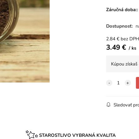
Záručná doba::
Dostupnosť:
n
2.84
€
bez DPH
3.49
€
ks
Kúpou získaš
Sledovať pr
STAROSTLIVO VYBRANÁ KVALITA