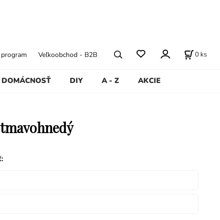
0
ks
ý program
Veľkoobchod - B2B
DOMÁCNOSŤ
DIY
A - Z
AKCIE
 tmavohnedý
ť
: