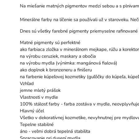
Na miešanie matných pigmentov medzi sebou a s plnivami 
Minerálne farby na líčenie sa používali už v staroveku. N
Dnes sú všetky farebné pigmenty priemyselne rafinované a
Matné pigmenty sú perfektné
ako farbiaca zložka v minerálnom mejkape, rúžu a korekto
na výrobu ceruziek, maskary a obočia
na výrobu mydla (výnimka: mangánová fialová)
ako doplnok k bronzeneru a finišeru
na farbenie kúpeľovej kozmetiky (guľôčky do kúpeľa, kúpe
Vzhľad
jemne mletý prášok
Vlastnosti v mydle
100% stálosť farby - farba zostáva v mydle, neovplyvňuj
Hlavný účel
Všetko v dekoratívnej kozmetike, nevyhnutnej pre mydlov
Tepelne stabilné
áno - veľmi dobrá tepelná stabilita
Spracovanie pri dusení mydla