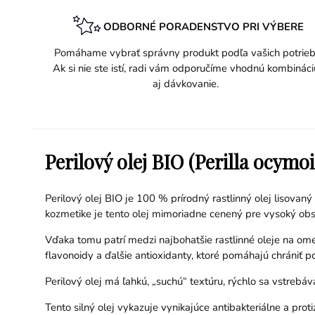
ODBORNÉ PORADENSTVO PRI VÝBERE
Pomáhame vybrať správny produkt podľa vašich potrieb
Ak si nie ste istí, radi vám odporučíme vhodnú kombináci
aj dávkovanie.
Perilový olej BIO (Perilla ocymoi
Perilový olej BIO je 100 % prírodný rastlinný olej lisovan
kozmetike je tento olej mimoriadne cenený pre vysoký o
Vďaka tomu patrí medzi najbohatšie rastlinné oleje na omeg
flavonoidy a ďalšie antioxidanty, ktoré pomáhajú chrániť 
Perilový olej má ľahkú, „suchú“ textúru, rýchlo sa vstrebá
Tento silný olej vykazuje vynikajúce antibakteriálne a pro