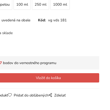
ipetou
100 ml
250 ml
1000 ml
uvedená na obale
Kód:
vg vds 181
a sklade
7
bodov do vernostného programu
odukt
Pridať do obľúbených
Zdielať