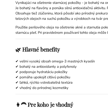
Vynikajúci na ošetrenie starnúcej pokožky - je bohatý na o
Je bohatý na flavóny a ponúka silnú antioxidačnú aktivit
Obsahuje tiež zlúčeninu, ktorá pôsobí ako prírodný prekur
telových olejoch na suchú pokožku a výrobkoch na tvár pre 
Použitie perilového oleja na ošetrenie akné a starnutia po
starnúcu pleť. Pri pravidelnom používaní tohto oleja môže 
🌿 Hlavné benefity
✔ veľmi vysoký obsah omega-3 mastných kyselín
✔ bohatý na antioxidanty a polyfenoly
✔ podporuje hydratáciu pokožky
✔ pomáha upokojiť citlivú pokožku
✔ ľahká, rýchlo vstrebateľná textúra
✔ vhodný do prírodnej kozmetiky
👩‍🦰 Pre koho je vhodný