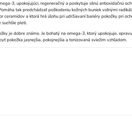
mega-3, upokojujúci, regeneračný a poskytuje silnú antioxidačnú ochr
u. Pomáha tak predchádzať poškodeniu kožných buniek voľnými radikál
zor ceramidov a ktorá hrá úlohu pri udržiavaní bariéry pokožky pri o
suchšie pleti.
kožky je dobre známe. Je bohatý na omega-3, ktorý upokojuje, opravu
byť pokožka jasnejšia, pokojnejšia a tonizovaná sviežim vzhľadom.