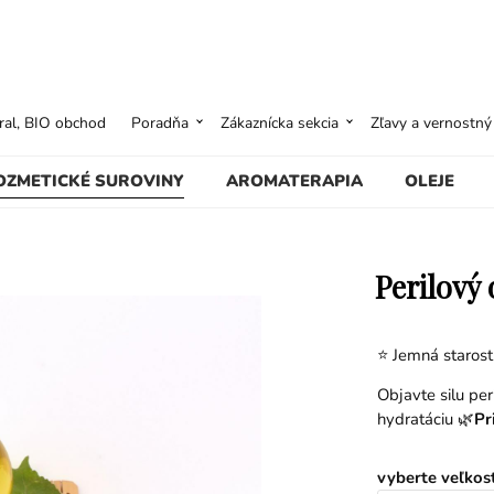
ural, BIO obchod
Poradňa
Zákaznícka sekcia
Zľavy a vernostn
OZMETICKÉ SUROVINY
AROMATERAPIA
OLEJE
Perilový 
⭐ Jemná starostl
Objavte silu per
hydratáciu 🌿
Pr
vyberte veľkos