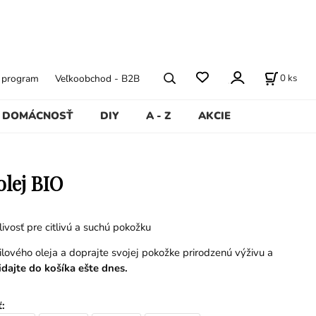
0
ks
ý program
Veľkoobchod - B2B
DOMÁCNOSŤ
DIY
A - Z
AKCIE
olej BIO
ivosť pre citlivú a suchú pokožku
ilového oleja a doprajte svojej pokožke prirodzenú výživu a
idajte do košíka ešte dnes.
ť
: