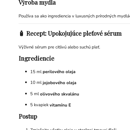
Výroba mydla
Používa sa ako ingrediencia v luxusných prírodných mydlá
🧴 Recept: Upokojujúce pleťové sérum
Výživné sérum pre citlivú alebo suchú pleť.
Ingrediencie
15 ml
perilového oleja
10 ml
jojobového oleja
5 ml
olivového skvalánu
5 kvapiek
vitamínu E
Postup
Zmiešajte všetky oleje v sterilnej tmavej fľaši.