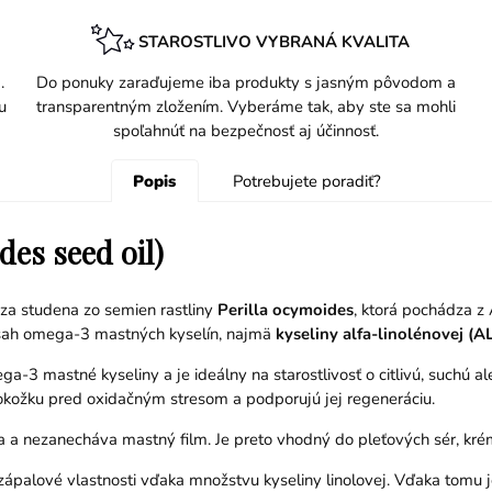
STAROSTLIVO VYBRANÁ KVALITA
.
Do ponuky zaraďujeme iba produkty s jasným pôvodom a
u
transparentným zložením. Vyberáme tak, aby ste sa mohli
spoľahnúť na bezpečnosť aj účinnosť.
Popis
Potrebujete poradiť?
des seed oil)
ý za studena zo semien rastliny
Perilla ocymoides
, ktorá pochádza z 
bsah omega-3 mastných kyselín, najmä
kyseliny alfa-linolénovej (A
a-3 mastné kyseliny a je ideálny na starostlivosť o citlivú, suchú a
pokožku pred oxidačným stresom a podporujú jej regeneráciu.
va a nezanecháva mastný film. Je preto vhodný do pleťových sér, kré
tizápalové vlastnosti vďaka množstvu kyseliny linolovej. Vďaka tomu 