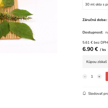
30 ml sklo s p
Záručná doba::
Dostupnosť:
n
5.61
€
bez DPH
6.90
€
ks
Kúpou získaš
Sledovať pr