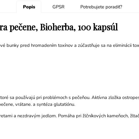
Popis
GPSR
Potrebujete poradiť?
a pečene, Bioherba, 100 kapsúl
vé bunky pred hromadením toxínov a zúčastňuje sa na eliminácii toxic
 ktoré sa používajú pri problémoch s pečeňou. Aktívna zložka ostrope
ečene, vrátane. a syntéza glutatiónu.
aretami a nezdravým jedlom. Pomáha pri žlčníkových kameňoch, žltačk