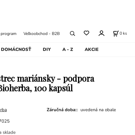
0
ks
ý program
Veľkoobchod - B2B
DOMÁCNOSŤ
DIY
A - Z
AKCIE
trec mariánsky - podpora
Bioherba, 100 kapsúl
erba
Záručná doba::
uvedená na obale
7025
a sklade