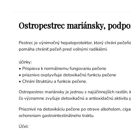
Ostropestrec mariánsky, podpor
Pestrec je výnimočný hepatoprotektor, ktorý chráni pečeňo
pomáha chrániť pečeň pred voľnými radikálmi.
účinky:
• Prispieva k normálnemu fungovaniu pečene
• priaznivo ovplyvňuje detoxikačnú funkciu pečene
• Chráni štruktúru a funkcie pečene.
Ostropestrec mariánsky je jednou z najúčinnejších rastlín,
čo významne zvyšuje detoxikačnú a antioxidačnú aktivitu p
Priaznivé na detoxikáciu pečene po otrave alkoholom, cig
ochoreniam gastrointestinálneho traktu.
Účel: