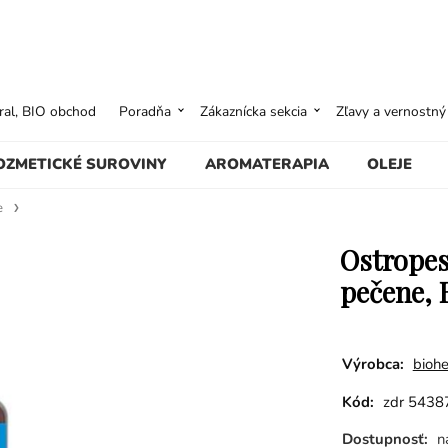
ural, BIO obchod
Poradňa
Zákaznícka sekcia
Zľavy a vernostn
OZMETICKÉ SUROVINY
AROMATERAPIA
OLEJE
e
Ostropes
pečene, 
Výrobca:
bioh
Kód:
zdr 5438
Dostupnosť:
n