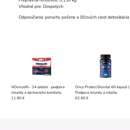
Prepravná hmotnosť: 0,130 kg
Vhodné pre: Dospelých
Odporúčania: poruchy pečene a žlčových ciest detoxikácia
NOvirusIN – 24 tabliet - podpora
Onco Protect Biovital 60 kapsúl |
imunity a dýchacieho komfortu
Podpora imunity a vitality
11.90 €
62.90 €