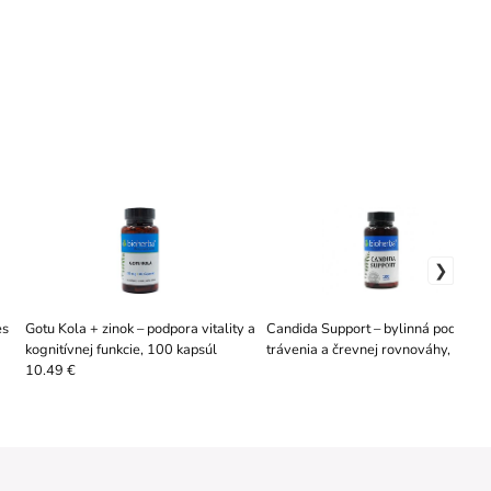
es
Gotu Kola + zinok – podpora vitality a
Candida Support – bylinná podpora
kognitívnej funkcie, 100 kapsúl
trávenia a črevnej rovnováhy, 100
kapsúl - Bioherba
10.49 €