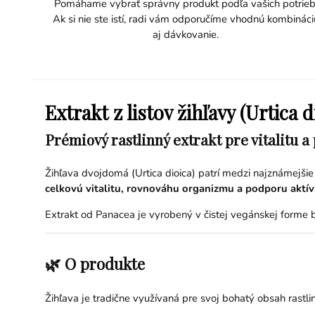
Pomáhame vybrať správny produkt podľa vašich potrieb
Ak si nie ste istí, radi vám odporučíme vhodnú kombináci
aj dávkovanie.
Extrakt z listov žihľavy (Urtica
Prémiový rastlinný extrakt pre vitalitu
Žihľava dvojdomá (Urtica dioica) patrí medzi najznámejšie
celkovú vitalitu, rovnováhu organizmu a podporu aktí
Extrakt od Panacea je vyrobený v čistej vegánskej forme 
🌿 O produkte
Žihľava je tradične využívaná pre svoj bohatý obsah rastli