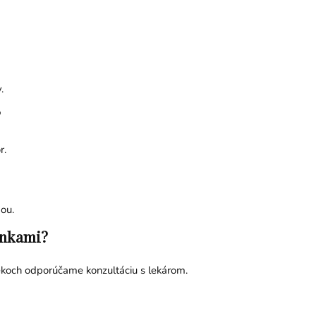
.
?
r.
ou.
lnkami?
ekoch odporúčame konzultáciu s lekárom.