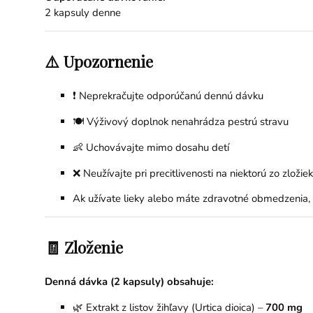
2 kapsuly denne
⚠️ Upozornenie
❗ Neprekračujte odporúčanú dennú dávku
🍽️ Výživový doplnok nenahrádza pestrú stravu
👶 Uchovávajte mimo dosahu detí
❌ Neužívajte pri precitlivenosti na niektorú zo zložiek
Ak užívate lieky alebo máte zdravotné obmedzenia,
🧾 Zloženie
Denná dávka (2 kapsuly) obsahuje:
🌿 Extrakt z listov žihľavy (Urtica dioica) –
700 mg