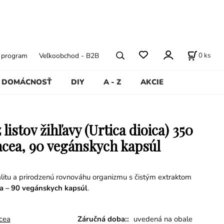
0
ks
ý program
Veľkoobchod - B2B
DOMÁCNOSŤ
DIY
A - Z
AKCIE
 listov žihľavy (Urtica dioica) 350
cea, 90 vegánskych kapsúl
alitu a prirodzenú rovnováhu organizmu s čistým extraktom
a – 90 vegánskych kapsúl
.
cea
Záručná doba::
uvedená na obale