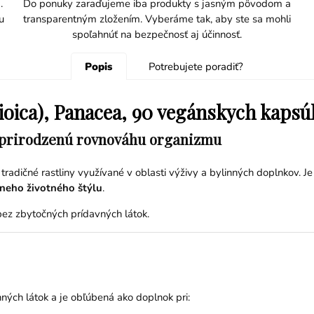
.
Do ponuky zaraďujeme iba produkty s jasným pôvodom a
u
transparentným zložením. Vyberáme tak, aby ste sa mohli
spoľahnúť na bezpečnosť aj účinnosť.
Popis
Potrebujete poradiť?
 dioica), Panacea, 90 vegánskych kapsú
 a prirodzenú rovnováhu organizmu
 tradičné rastliny využívané v oblasti výživy a bylinných doplnkov
vneho životného štýlu
.
bez zbytočných prídavných látok.
nných látok a je obľúbená ako doplnok pri: