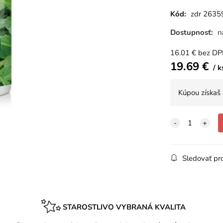
Kód:
zdr 2635
Dostupnosť:
n
16.01
€
bez D
19.69
€
k
Kúpou získaš
Sledovať pr
STAROSTLIVO VYBRANÁ KVALITA