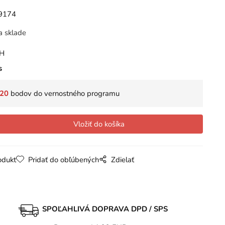
9174
a sklade
PH
s
20
bodov do vernostného programu
odukt
Pridať do obľúbených
Zdielať
SPOĽAHLIVÁ DOPRAVA DPD / SPS