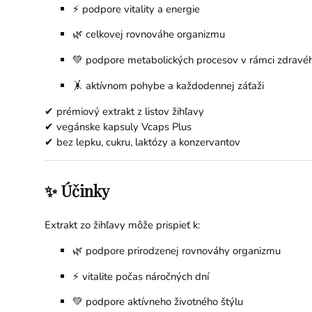
⚡ podpore vitality a energie
🌿 celkovej rovnováhe organizmu
💚 podpore metabolických procesov v rámci zdravéh
🤸 aktívnom pohybe a každodennej záťaži
✔ prémiový extrakt z listov žihľavy
✔ vegánske kapsuly Vcaps Plus
✔ bez lepku, cukru, laktózy a konzervantov
✨ Účinky
Extrakt zo žihľavy môže prispieť k:
🌿 podpore prirodzenej rovnováhy organizmu
⚡ vitalite počas náročných dní
💚 podpore aktívneho životného štýlu