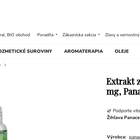
ural, BIO obchod
Poradňa
Zákaznícka sekcia
Zľavy a vernostn
OZMETICKÉ SUROVINY
AROMATERAPIA
OLEJE
e
Extrakt z
mg, Pana
🌿 Podporte vit
Žihľava Panace
Výrobca:
pana