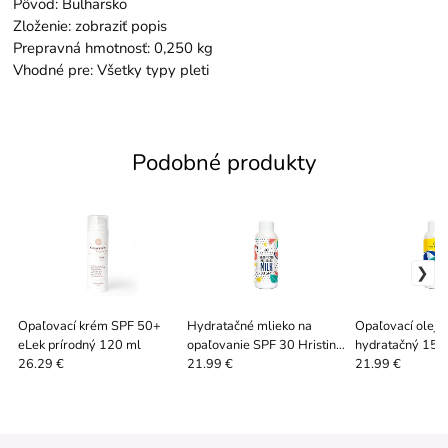
Pôvod: Bulharsko
Zloženie: zobraziť popis
Prepravná hmotnosť: 0,250 kg
Vhodné pre: Všetky typy pleti
Podobné produkty
Opaľovací krém SPF 50+
Hydratačné mlieko na
Opaľovací olej 
eLek prírodný 120 ml
opaľovanie SPF 30 Hristina
hydratačný 150
150 ml
26.29 €
21.99 €
21.99 €