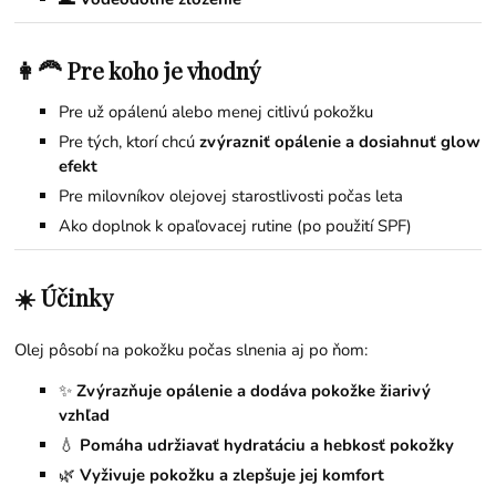
👩‍🦰 Pre koho je vhodný
Pre už opálenú alebo menej citlivú pokožku
Pre tých, ktorí chcú
zvýrazniť opálenie a dosiahnuť glow
efekt
Pre milovníkov olejovej starostlivosti počas leta
Ako doplnok k opaľovacej rutine (po použití SPF)
☀️ Účinky
Olej pôsobí na pokožku počas slnenia aj po ňom:
✨
Zvýrazňuje opálenie a dodáva pokožke žiarivý
vzhľad
💧
Pomáha udržiavať hydratáciu a hebkosť pokožky
🌿
Vyživuje pokožku a zlepšuje jej komfort