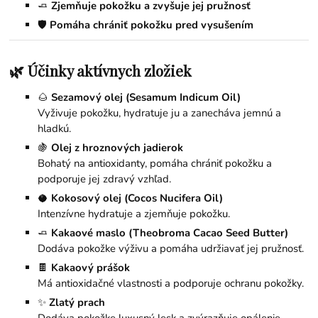
🧈
Zjemňuje pokožku a zvyšuje jej pružnosť
🛡️
Pomáha chrániť pokožku pred vysušením
🌿 Účinky aktívnych zložiek
🌰
Sezamový olej (Sesamum Indicum Oil)
Vyživuje pokožku, hydratuje ju a zanecháva jemnú a
hladkú.
🍇
Olej z hroznových jadierok
Bohatý na antioxidanty, pomáha chrániť pokožku a
podporuje jej zdravý vzhľad.
🥥
Kokosový olej (Cocos Nucifera Oil)
Intenzívne hydratuje a zjemňuje pokožku.
🧈
Kakaové maslo (Theobroma Cacao Seed Butter)
Dodáva pokožke výživu a pomáha udržiavať jej pružnosť.
🍫
Kakaový prášok
Má antioxidačné vlastnosti a podporuje ochranu pokožky.
✨
Zlatý prach