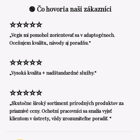
🟢 Čo hovoria naši zákazníci
⭐⭐⭐⭐⭐
„Vegis mi pomohol zorientovať sa v adaptogénoch.
Oceňujem kvalitu, návody aj poradňu.“
⭐⭐⭐⭐⭐
„Vysoká kvalita + nadštandardné služby.“
⭐⭐⭐⭐⭐
„Skutočne široký sortiment prírodných produktov za
priaznivé ceny. Ochotní pracovníci sa snažia vyjsť
klientom v ústrety, vždy zrozumiteľne poradiť. “