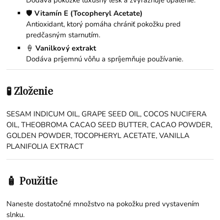
Dodáva pokožke luxusný lesk a zvýrazňuje opálenie.
🛡️
Vitamín E (Tocopheryl Acetate)
Antioxidant, ktorý pomáha chrániť pokožku pred
predčasným starnutím.
🍦
Vanilkový extrakt
Dodáva príjemnú vôňu a spríjemňuje používanie.
🧪 Zloženie
SESAM INDICUM OIL, GRAPE SEED OIL, COCOS NUCIFERA
OIL, THEOBROMA CACAO SEED BUTTER, CACAO POWDER,
GOLDEN POWDER, TOCOPHERYL ACETATE, VANILLA
PLANIFOLIA EXTRACT
🧴 Použitie
Naneste dostatočné množstvo na pokožku pred vystavením
slnku.