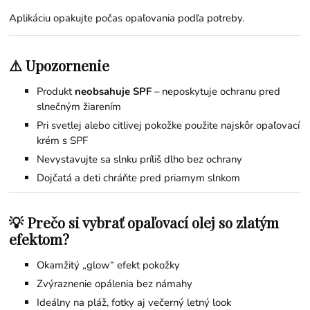
Aplikáciu opakujte počas opaľovania podľa potreby.
⚠️ Upozornenie
Produkt
neobsahuje SPF
– neposkytuje ochranu pred
slnečným žiarením
Pri svetlej alebo citlivej pokožke použite najskôr opaľovací
krém s SPF
Nevystavujte sa slnku príliš dlho bez ochrany
Dojčatá a deti chráňte pred priamym slnkom
💡 Prečo si vybrať opaľovací olej so zlatým
efektom?
Okamžitý „glow“ efekt pokožky
Zvýraznenie opálenia bez námahy
Ideálny na pláž, fotky aj večerný letný look