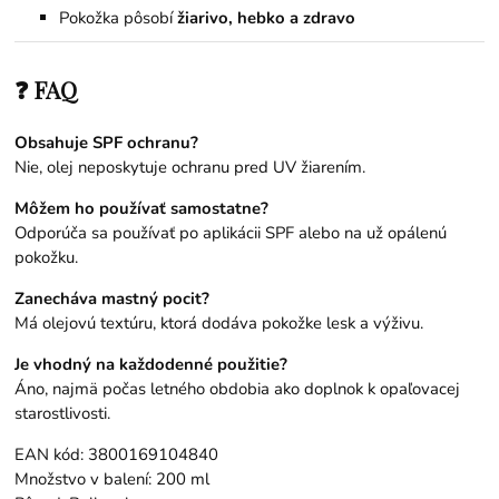
Pokožka pôsobí
žiarivo, hebko a zdravo
❓ FAQ
Obsahuje SPF ochranu?
Nie, olej neposkytuje ochranu pred UV žiarením.
Môžem ho používať samostatne?
Odporúča sa používať po aplikácii SPF alebo na už opálenú
pokožku.
Zanecháva mastný pocit?
Má olejovú textúru, ktorá dodáva pokožke lesk a výživu.
Je vhodný na každodenné použitie?
Áno, najmä počas letného obdobia ako doplnok k opaľovacej
starostlivosti.
EAN kód: 3800169104840
Množstvo v balení: 200 ml