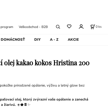
0
ks
ý program
Veľkoobchod - B2B
DOMÁCNOSŤ
DIY
A - Z
AKCIE
í olej kakao kokos Hristina 200
 pokožke prirodzené opálenie, výživu a letný glow bez
paľovací olej, ktorý zvýrazní vaše opálenie a zanechá
a žiarivú.
☀️🥥🍫✨