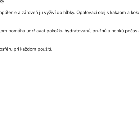
žky
 opálenie a zároveň ju vyživí do hĺbky. Opaľovací olej s kakaom a koko
slom pomáha udržiavať pokožku hydratovanú, pružnú a hebkú počas 
sféru pri každom použití.