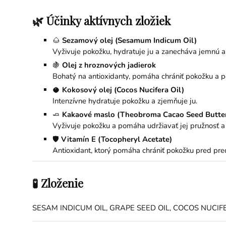
🌿 Účinky aktívnych zložiek
🌰
Sezamový olej (Sesamum Indicum Oil)
Vyživuje pokožku, hydratuje ju a zanecháva jemnú a
🍇
Olej z hroznových jadierok
Bohatý na antioxidanty, pomáha chrániť pokožku a p
🥥
Kokosový olej (Cocos Nucifera Oil)
Intenzívne hydratuje pokožku a zjemňuje ju.
🧈
Kakaové maslo (Theobroma Cacao Seed Butte
Vyživuje pokožku a pomáha udržiavať jej pružnosť a
🛡️
Vitamín E (Tocopheryl Acetate)
Antioxidant, ktorý pomáha chrániť pokožku pred pr
🧪 Zloženie
SESAM INDICUM OIL, GRAPE SEED OIL, COCOS NUCI