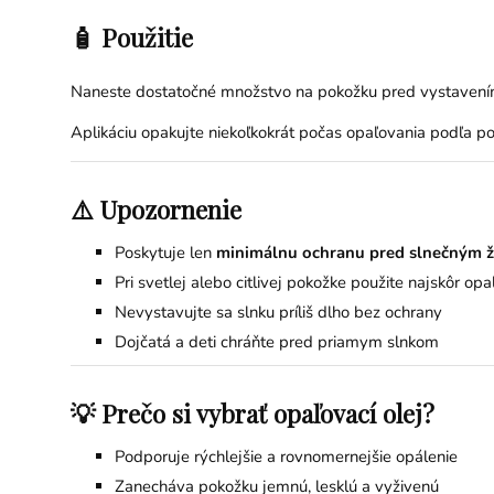
🧴 Použitie
Naneste dostatočné množstvo na pokožku pred vystavením
Aplikáciu opakujte niekoľkokrát počas opaľovania podľa po
⚠️ Upozornenie
Poskytuje len
minimálnu ochranu pred slnečným ž
Pri svetlej alebo citlivej pokožke použite najskôr op
Nevystavujte sa slnku príliš dlho bez ochrany
Dojčatá a deti chráňte pred priamym slnkom
💡 Prečo si vybrať opaľovací olej?
Podporuje rýchlejšie a rovnomernejšie opálenie
Zanecháva pokožku jemnú, lesklú a vyživenú