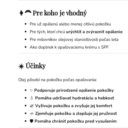
👩‍🦰 Pre koho je vhodný
Pre už opálenú alebo menej citlivú pokožku
Pre tých, ktorí chcú
urýchliť a zvýrazniť opálenie
Pre milovníkov olejovej starostlivosti počas leta
Ako doplnok k opaľovaciemu krému s SPF
☀️ Účinky
Olej pôsobí na pokožku počas opaľovania:
✨
Podporuje prirodzené opálenie pokožky
💧
Pomáha udržiavať hydratáciu a hebkosť
🌿
Vyživuje pokožku a zvyšuje jej komfort
🧈
Zjemňuje pokožku a zlepšuje jej pružnosť
🛡️
Pomáha chrániť pokožku pred vysušením