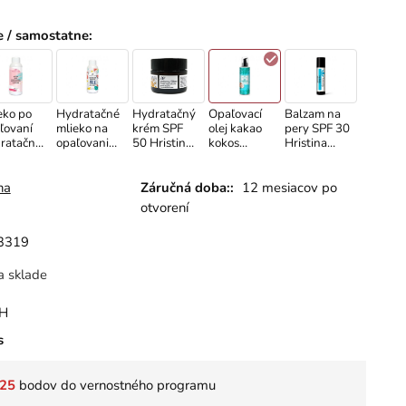
e / samostatne
:
eko po
Hydratačné
Hydratačný
Opaľovací
Balzam na
ľovaní
mlieko na
krém SPF
olej kakao
pery SPF 30
ratačné
opaľovanie
50 Hristina
kokos
Hristina
SPF 30
50 ml
Hristina
prírodný 10
kojujúce
Hristina
200 ml
ml
 ml
150 ml
na
Záručná doba::
12 mesiacov po
otvorení
3319
a sklade
PH
s
25
bodov do vernostného programu