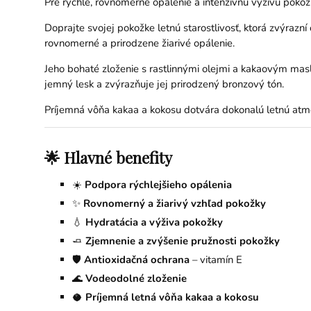
Pre rýchle, rovnomerné opálenie a intenzívnu výživu poko
Doprajte svojej pokožke letnú starostlivosť, ktorá zvýrazní
rovnomerné a prirodzene žiarivé opálenie.
Jeho bohaté zloženie s rastlinnými olejmi a kakaovým ma
jemný lesk a zvýrazňuje jej prirodzený bronzový tón.
Príjemná vôňa kakaa a kokosu dotvára dokonalú letnú atmo
🌟 Hlavné benefity
☀️
Podpora rýchlejšieho opálenia
✨
Rovnomerný a žiarivý vzhľad pokožky
💧
Hydratácia a výživa pokožky
🧈
Zjemnenie a zvýšenie pružnosti pokožky
🛡️
Antioxidačná ochrana
– vitamín E
🌊
Vodeodolné zloženie
🥥
Príjemná letná vôňa kakaa a kokosu