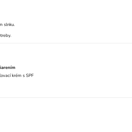
 slnku.
treby.
iarením
aľovací krém s SPF