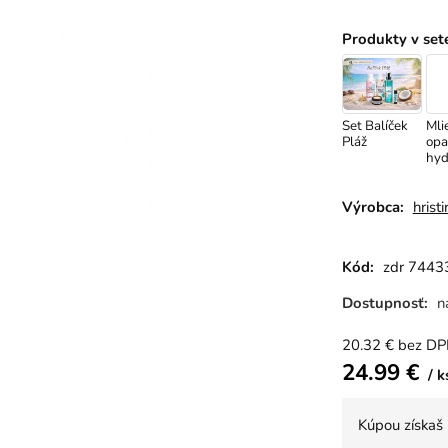
Produkty v set
Set Balíček
Mli
Pláž
opa
hyd
a
upo
150
Výrobca:
hristi
Kód:
zdr 7443
Dostupnosť:
n
20.32
€
bez D
24.99
€
k
Kúpou získaš