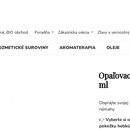
ural, BIO obchod
Poradňa
Zákaznícka sekcia
Zľavy a vernostn
OZMETICKÉ SUROVINY
AROMATERAPIA
OLEJE
Opaľovac
ml
Doprajte svojej
námahy.
👉
Vyberte si o
pokožku hebkú 