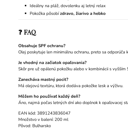
Ideálny na pláž, dovolenku aj letný relax
Pokožka pôsobí
zdravo, žiarivo a hebko
❓ FAQ
Obsahuje SPF ochranu?
Olej poskytuje len minimálnu ochranu, preto sa odporúča 
Je vhodný na začiatok opaľovania?
Skôr pre už opálenú pokožku alebo v kombinácii s vyšším 
Zanecháva mastný pocit?
Má olejovú textúru, ktorá dodáva pokožke lesk a výživu.
Môžem ho používať každý deň?
Áno, najmä počas letných dní ako doplnok k opaľovacej star
EAN kód: 3891243836047
Množstvo v balení: 200 ml
Pôvod: Bulharsko