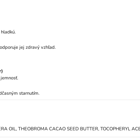
 hladkú.
odporuje jej zdravý vzhľad.
r)
 jemnosť.
edčasným starnutím.
FERA OIL, THEOBROMA CACAO SEED BUTTER, TOCOPHERYL AC