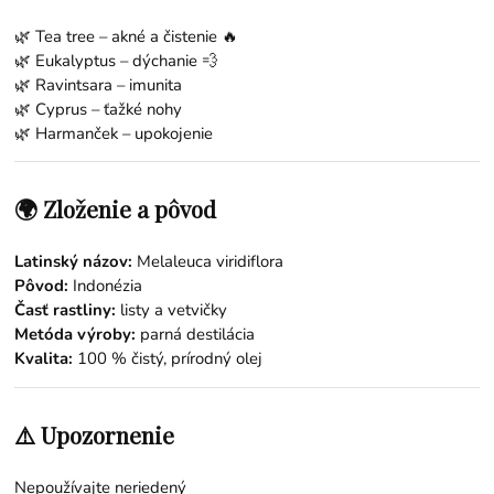
🌿
Tea tree
– akné a čistenie 🔥
🌿
Eukalyptus
– dýchanie 💨
🌿
Ravintsara
– imunita
🌿
Cyprus
– ťažké nohy
🌿
Harmanček
– upokojenie
🌍 Zloženie a pôvod
Latinský názov:
Melaleuca viridiflora
Pôvod:
Indonézia
Časť rastliny:
listy a vetvičky
Metóda výroby:
parná destilácia
Kvalita:
100 % čistý, prírodný olej
⚠️ Upozornenie
Nepoužívajte neriedený