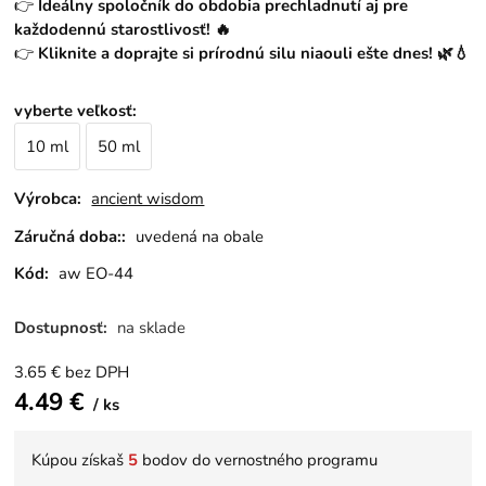
👉
Ideálny spoločník do obdobia prechladnutí aj pre
každodennú starostlivosť! 🔥
👉
Kliknite a doprajte si prírodnú silu niaouli ešte dnes! 🌿💧
vyberte veľkosť
:
10 ml
50 ml
Výrobca:
ancient wisdom
Záručná doba::
uvedená na obale
Kód:
aw EO-44
Dostupnosť:
na sklade
3.65
€
bez DPH
4.49
€
ks
Kúpou získaš
5
bodov do vernostného programu