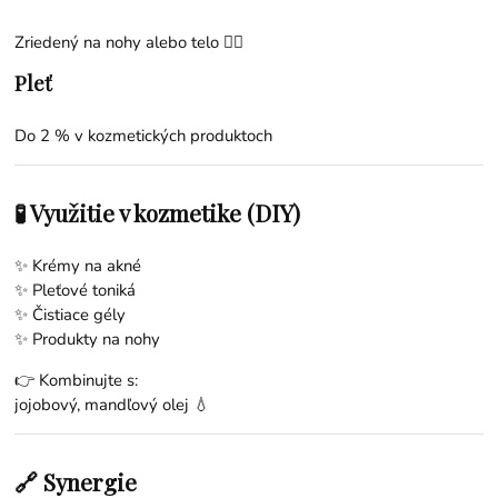
Zriedený na nohy alebo telo 💆‍♀️
Pleť
Do 2 % v kozmetických produktoch
🧪 Využitie v kozmetike (DIY)
✨ Krémy na akné
✨ Pleťové toniká
✨ Čistiace gély
✨ Produkty na nohy
👉 Kombinujte s:
jojobový
,
mandľový olej
💧
🔗 Synergie