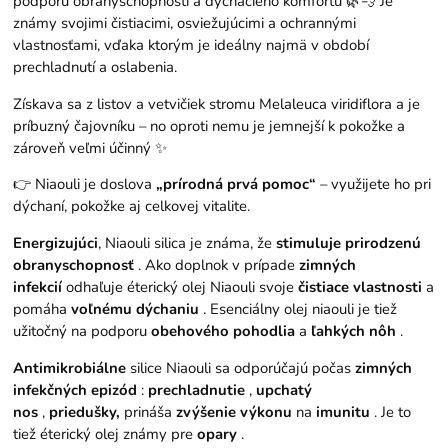
podporu obranyschopnosti a dýchacieho komfortu 🌿💨 Je
známy svojimi čistiacimi, osviežujúcimi a ochrannými
vlastnosťami, vďaka ktorým je ideálny najmä v období
prechladnutí a oslabenia.
Získava sa z listov a vetvičiek stromu Melaleuca viridiflora a je
príbuzný čajovníku – no oproti nemu je jemnejší k pokožke a
zároveň veľmi účinný ✨
👉 Niaouli je doslova
„prírodná prvá pomoc“
– využijete ho pri
dýchaní, pokožke aj celkovej vitalite.
Energizujúci
, Niaouli silica je známa, že
stimuluje prirodzenú
obranyschopnosť
. Ako doplnok v prípade
zimných
infekcií
odhaľuje éterický olej Niaouli svoje
čistiace vlastnosti
a
pomáha
voľnému dýchaniu
. Esenciálny olej niaouli je tiež
užitočný na podporu
obehového pohodlia
a
ľahkých nôh
.
Antimikrobiálne
silice Niaouli sa odporúčajú počas
zimných
infekčných epizód
:
prechladnutie
,
upchatý
nos
,
priedušky,
prináša
zvýšenie výkonu
na
imunitu
. Je to
tiež éterický olej známy pre
opary
.