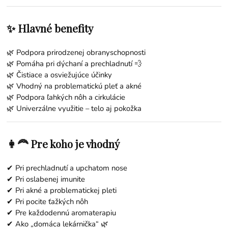
✨ Hlavné benefity
🌿 Podpora prirodzenej obranyschopnosti
🌿 Pomáha pri dýchaní a prechladnutí 💨
🌿 Čistiace a osviežujúce účinky
🌿 Vhodný na problematickú pleť a akné
🌿 Podpora ľahkých nôh a cirkulácie
🌿 Univerzálne využitie – telo aj pokožka
👩‍🦰 Pre koho je vhodný
✔ Pri prechladnutí a upchatom nose
✔ Pri oslabenej imunite
✔ Pri akné a problematickej pleti
✔ Pri pocite ťažkých nôh
✔ Pre každodennú aromaterapiu
✔ Ako „domáca lekárnička“ 🌿