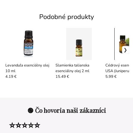
Podobné produkty
Levanduľa esenciálny olej
Slamienka talianska
Cédrový esenciá
10 ml
esenciálny olej 2 ml
USA (Juniperus 
10 / 50 / 100 m
4.19 €
15.49 €
5.99 €
🟢 Čo hovoria naši zákazníci
⭐⭐⭐⭐⭐