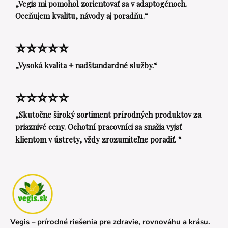
„Vegis mi pomohol zorientovať sa v adaptogénoch.
Oceňujem kvalitu, návody aj poradňu.“
⭐⭐⭐⭐⭐
„Vysoká kvalita + nadštandardné služby.“
⭐⭐⭐⭐⭐
„Skutočne široký sortiment prírodných produktov za
priaznivé ceny. Ochotní pracovníci sa snažia vyjsť
klientom v ústrety, vždy zrozumiteľne poradiť. “
Vegis – prírodné riešenia pre zdravie, rovnováhu a krásu.