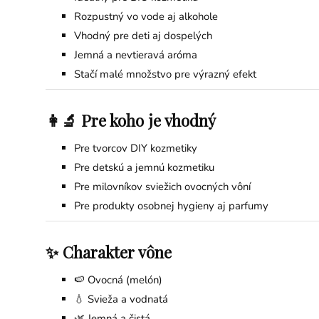
Rozpustný vo vode aj alkohole
Vhodný pre deti aj dospelých
Jemná a nevtieravá aróma
Stačí malé množstvo pre výrazný efekt
👩‍🔬 Pre koho je vhodný
Pre tvorcov DIY kozmetiky
Pre detskú a jemnú kozmetiku
Pre milovníkov sviežich ovocných vôní
Pre produkty osobnej hygieny aj parfumy
✨ Charakter vône
🍉 Ovocná (melón)
💧 Svieža a vodnatá
🌿 Jemná a čistá