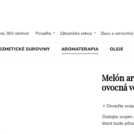
ural, BIO obchod
Poradňa
Zákaznícka sekcia
Zľavy a vernostn
OZMETICKÉ SUROVINY
AROMATERAPIA
OLEJE
Melón ar
ovocná v
⭐ Osviežte svoj
Dodajte svojim 
ktorá bude pôso