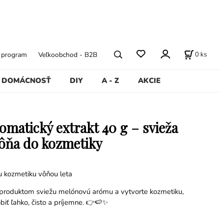
0
ks
ý program
Veľkoobchod - B2B
DOMÁCNOSŤ
DIY
A - Z
AKCIE
omatický extrakt 40 g – svieža
ôňa do kozmetiky
u kozmetiku vôňou leta
produktom sviežu melónovú arómu a vytvorte kozmetiku,
biť ľahko, čisto a príjemne. 👉🍉✨