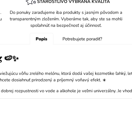
STAROSTLIVO VYBRANÁ KVALITA
.
Do ponuky zaraďujeme iba produkty s jasným pôvodom a
u
transparentným zložením. Vyberáme tak, aby ste sa mohli
spoľahnúť na bezpečnosť aj účinnosť.
Popis
Potrebujete poradiť?
g 🍉✨
viežujúcu vôňu zrelého melónu, ktorá dodá vašej kozmetike ľahký, let
hcete dosiahnuť prirodzený a príjemný voňavý efekt. ☀️
obrej rozpustnosti vo vode a alkohole je veľmi univerzálny. Je vhodn