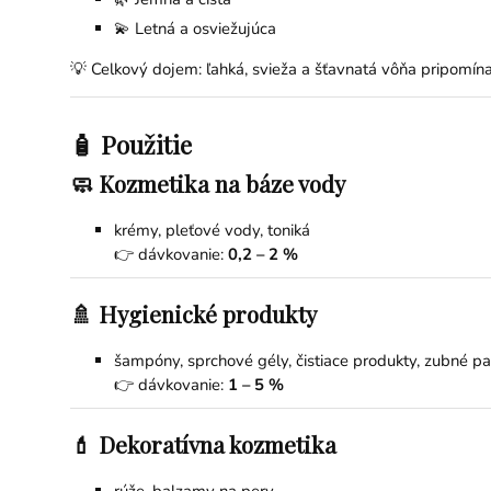
💫 Letná a osviežujúca
💡 Celkový dojem: ľahká, svieža a šťavnatá vôňa pripomín
🧴 Použitie
🧼 Kozmetika na báze vody
krémy, pleťové vody, toniká
👉 dávkovanie:
0,2 – 2 %
🚿 Hygienické produkty
šampóny, sprchové gély, čistiace produkty, zubné pa
👉 dávkovanie:
1 – 5 %
💄 Dekoratívna kozmetika