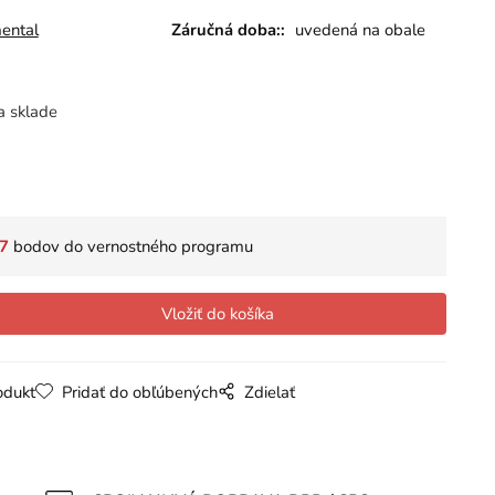
ental
Záručná doba::
uvedená na obale
a sklade
7
bodov do vernostného programu
odukt
Pridať do obľúbených
Zdielať