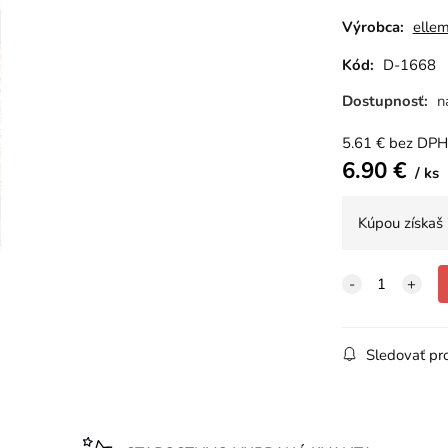
Výrobca:
ellem
Kód:
D-1668
Dostupnosť:
n
5.61
€
bez DPH
6.90
€
ks
Kúpou získaš
Sledovať pr