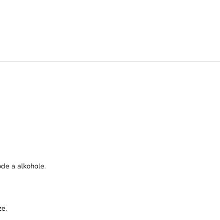
ode a alkohole.
ze.