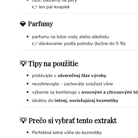
rúže, balzamy na pery
👉 len pár kvapiek
💎 Parfumy
parfumy na báze vody alebo alkoholu
👉 dávkovanie: podľa potreby (bežne do 5 %)
💡 Tipy na použitie
pridávajte v
záverečnej fáze výroby
nezohrievajte – zachováte sviežosť vône
výborne sa kombinuje s
ovocnými a citrusovými t
ideálny do
letnej, osviežujúcej kozmetiky
💡 Prečo si vybrať tento extrakt
Perfektná letná vôňa do kozmetiky