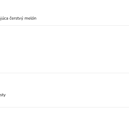
ajúca čerstvý melón
sty