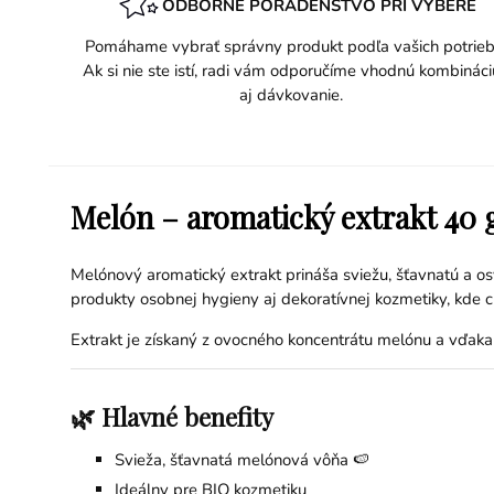
ODBORNÉ PORADENSTVO PRI VÝBERE
Pomáhame vybrať správny produkt podľa vašich potrieb
Ak si nie ste istí, radi vám odporučíme vhodnú kombináci
aj dávkovanie.
Melón – aromatický extrakt 40 
Melónový aromatický extrakt prináša sviežu, šťavnatú a os
produkty osobnej hygieny aj dekoratívnej kozmetiky, kde c
Extrakt je získaný z ovocného koncentrátu melónu a vďaka d
🌿 Hlavné benefity
Svieža, šťavnatá melónová vôňa 🍉
Ideálny pre BIO kozmetiku