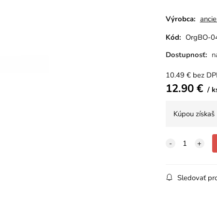
Výrobca:
anci
Kód:
OrgBO-0
Dostupnosť:
n
10.49
€
bez D
12.90
€
k
Kúpou získaš
Sledovať pr