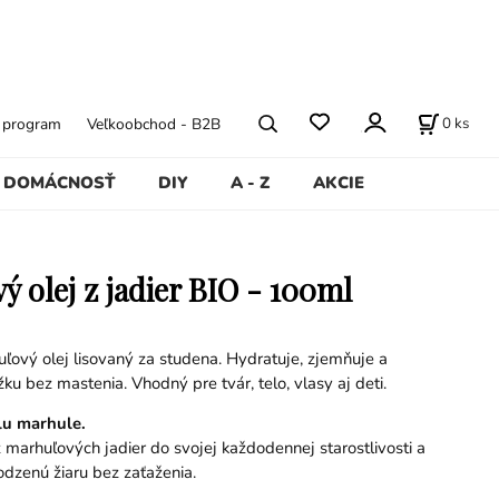
0
ks
ý program
Veľkoobchod - B2B
DOMÁCNOSŤ
DIY
A - Z
AKCIE
ý olej z jadier BIO - 100ml
ľový olej lisovaný za studena. Hydratuje, zjemňuje a
ku bez mastenia. Vhodný pre tvár, telo, vlasy aj deti.
lu marhule.
 marhuľových jadier do svojej každodennej starostlivosti a
rodzenú žiaru bez zaťaženia.