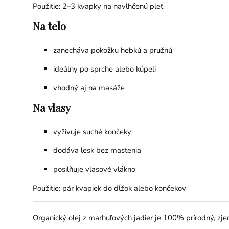
Použitie: 2–3 kvapky na navlhčenú pleť
Na telo
zanecháva pokožku hebkú a pružnú
ideálny po sprche alebo kúpeli
vhodný aj na masáže
Na vlasy
vyživuje suché končeky
dodáva lesk bez mastenia
posilňuje vlasové vlákno
Použitie: pár kvapiek do dĺžok alebo končekov
Organický olej z marhuľových jadier je 100% prírodný, zje