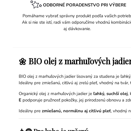
ODBORNÉ PORADENSTVO PRI VÝBERE
Pomáhame vybrať správny produkt podľa vašich potrieb
Ak si nie ste istí, radi vám odporučíme vhodnú kombináci
aj dávkovanie.
🌼 BIO olej z marhuľových jadie
BIO olej z marhuľových jadier lisovaný za studena je ľahk
Ideálny pre zmiešanú, citlivú aj zrelú pleť, vhodný na tvár, t
Organický olej z marhuľových jadier je
ľahký, suchší olej
,
E
podporuje pružnosť pokožky, jej prirodzenú obnovu a zdra
Ideálny pre
zmiešanú, normálnu aj citlivú pleť
, vhodný n