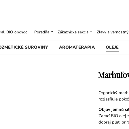
ural, BIO obchod
Poradňa
Zákaznícka sekcia
Zľavy a vernostn
OZMETICKÉ SUROVINY
AROMATERAPIA
OLEJE
Marhuľov
Organický marhu
rozjasňuje pokož
Objav jemnú si
Zaraď BIO olej z
dopraj pleti pri