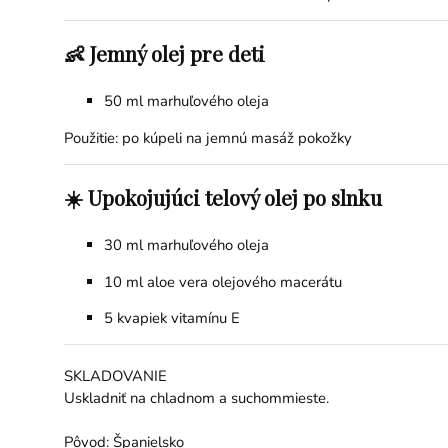
👶 Jemný olej pre deti
50 ml marhuľového oleja
Použitie: po kúpeli na jemnú masáž pokožky
☀️ Upokojujúci telový olej po slnku
30 ml marhuľového oleja
10 ml
aloe vera
olejového macerátu
5 kvapiek
vitamínu E
SKLADOVANIE
Uskladniť na chladnom a suchommieste.
Pôvod: Španielsko