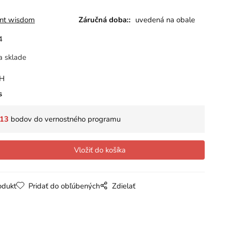
ent wisdom
Záručná doba::
uvedená na obale
4
a sklade
PH
s
13
bodov do vernostného programu
odukt
Pridať do obľúbených
Zdielať