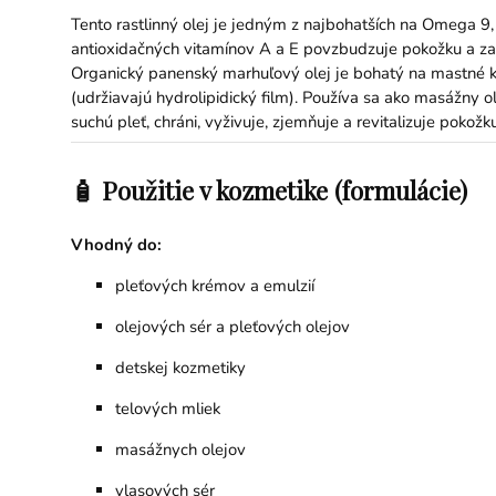
Tento rastlinný olej je jedným z najbohatších na Omega 9, 
antioxidačných vitamínov A a E povzbudzuje pokožku a zan
Organický panenský marhuľový olej je bohatý na mastné kys
(udržiavajú hydrolipidický film). Používa sa ako masážny ol
suchú pleť, chráni, vyživuje, zjemňuje a revitalizuje pokožku
🧴 Použitie v kozmetike (formulácie)
Vhodný do:
pleťových krémov a emulzií
olejových sér a pleťových olejov
detskej kozmetiky
telových mliek
masážnych olejov
vlasových sér