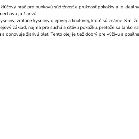
kľúčový hráč pre bunkovú súdržnosť a pružnosť pokožky a je ideálny 
echáva ju žiarivú.
eliny, vrátane kyseliny olejovej a linolovej, ktoré sú známe tým, ž
ejový základ, najmä pre suchú a citlivú pokožku, pretože sa ľahko nan
 a obnovuje žiarivú pleť. Tento olej je tiež dobrý pre výživu a posilnen