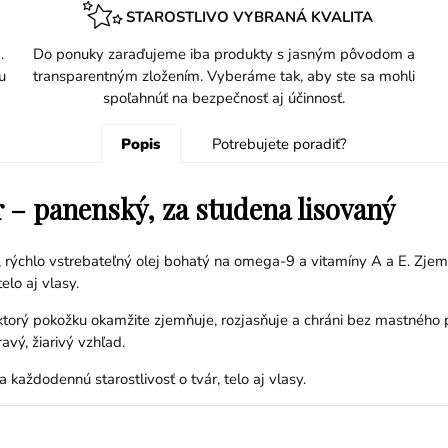
STAROSTLIVO VYBRANÁ KVALITA
.
Do ponuky zaraďujeme iba produkty s jasným pôvodom a
u
transparentným zložením. Vyberáme tak, aby ste sa mohli
spoľahnúť na bezpečnosť aj účinnosť.
Popis
Potrebujete poradiť?
r – panenský, za studena lisovaný
ý, rýchlo vstrebateľný olej bohatý na omega-9 a vitamíny A a E. Zje
elo aj vlasy.
 ktorý pokožku okamžite zjemňuje, rozjasňuje a chráni bez mastnéh
vý, žiarivý vzhľad.
a každodennú starostlivosť o tvár, telo aj vlasy.