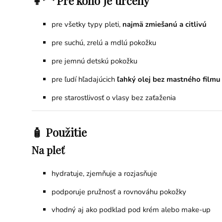
👩‍🦰 Pre koho je určený
pre všetky typy pleti,
najmä zmiešanú a citlivú
pre suchú, zrelú a mdlú pokožku
pre jemnú detskú pokožku
pre ľudí hľadajúcich
ľahký olej bez mastného filmu
pre starostlivosť o vlasy bez zaťaženia
🧴 Použitie
Na pleť
hydratuje, zjemňuje a rozjasňuje
podporuje pružnosť a rovnováhu pokožky
vhodný aj ako podklad pod krém alebo make-up