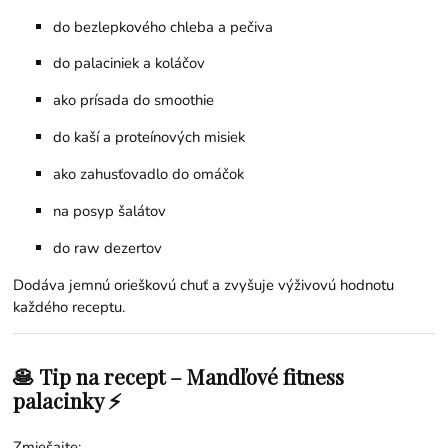
do bezlepkového chleba a pečiva
do palaciniek a koláčov
ako prísada do smoothie
do kaší a proteínových misiek
ako zahusťovadlo do omáčok
na posyp šalátov
do raw dezertov
Dodáva jemnú orieškovú chuť a zvyšuje výživovú hodnotu
každého receptu.
🥞 Tip na recept – Mandľové fitness
palacinky ⚡
Zmiešajte: