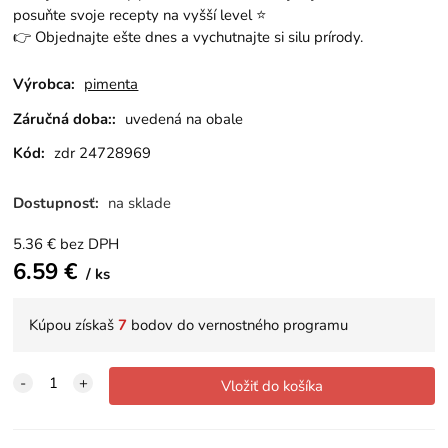
posuňte svoje recepty na vyšší level ⭐
👉 Objednajte ešte dnes a vychutnajte si silu prírody.
Výrobca:
pimenta
Záručná doba::
uvedená na obale
Kód:
zdr 24728969
Dostupnosť:
na sklade
5.36
€
bez DPH
6.59
€
ks
Kúpou získaš
7
bodov do vernostného programu