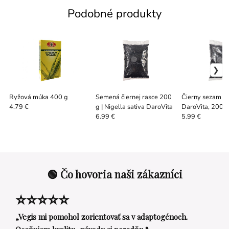
Podobné produkty
Ryžová múka 400 g
Semená čiernej rasce 200
Čierny sezam -
g | Nigella sativa DaroVita
DaroVita, 200 
4.79 €
6.99 €
5.99 €
🟢 Čo hovoria naši zákazníci
⭐⭐⭐⭐⭐
„Vegis mi pomohol zorientovať sa v adaptogénoch.