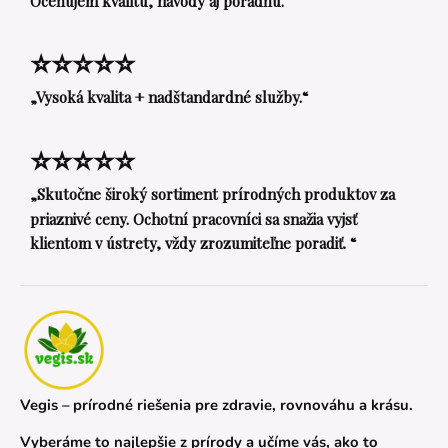
Oceňujem kvalitu, návody aj poradňu.“
⭐⭐⭐⭐⭐
„Vysoká kvalita + nadštandardné služby.“
⭐⭐⭐⭐⭐
„Skutočne široký sortiment prírodných produktov za
priaznivé ceny. Ochotní pracovníci sa snažia vyjsť
klientom v ústrety, vždy zrozumiteľne poradiť. “
Vegis – prírodné riešenia pre zdravie, rovnováhu a krásu.
Vyberáme to najlepšie z prírody a učíme vás, ako to