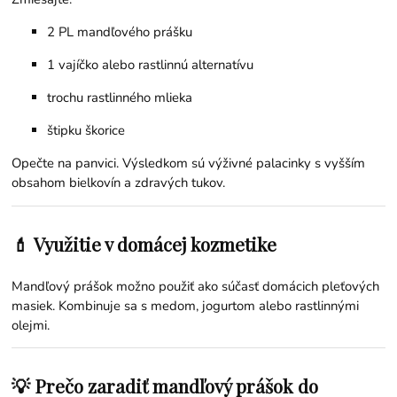
2 PL mandľového prášku
1 vajíčko alebo rastlinnú alternatívu
trochu rastlinného mlieka
štipku škorice
Opečte na panvici. Výsledkom sú výživné palacinky s vyšším
obsahom bielkovín a zdravých tukov.
💄 Využitie v domácej kozmetike
Mandľový prášok možno použiť ako súčasť domácich pleťových
masiek. Kombinuje sa s medom, jogurtom alebo rastlinnými
olejmi.
💡 Prečo zaradiť mandľový prášok do