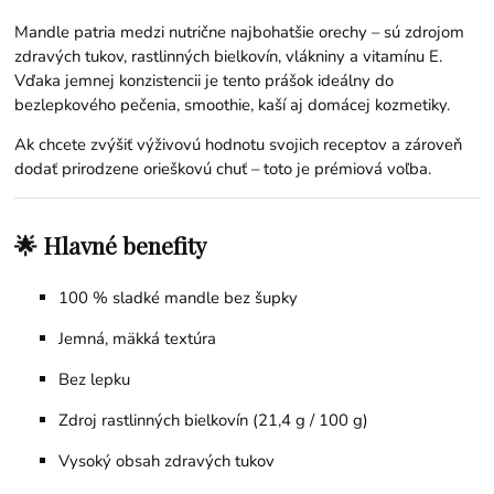
Mandle patria medzi nutrične najbohatšie orechy – sú zdrojom
zdravých tukov, rastlinných bielkovín, vlákniny a vitamínu E.
Vďaka jemnej konzistencii je tento prášok ideálny do
bezlepkového pečenia, smoothie, kaší aj domácej kozmetiky.
Ak chcete zvýšiť výživovú hodnotu svojich receptov a zároveň
dodať prirodzene orieškovú chuť – toto je prémiová voľba.
🌟 Hlavné benefity
100 % sladké mandle bez šupky
Jemná, mäkká textúra
Bez lepku
Zdroj rastlinných bielkovín (21,4 g / 100 g)
Vysoký obsah zdravých tukov