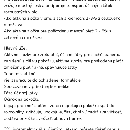
znižuje mastný lesk a podporuje transport účinných látok
rozpustných v oleji.
Ako aktívna zložka v emulziách a krémoch: 1-3% z celkového
množstva
Ako aktívna zložka pre poškodenú mastnú pleť: 2 - 5% z
celkového množstva
Hlavný účel
Aktívne zložky pre zrelú pleť, účinné látky pre suchú, bariérou
narušenú a citlivú pokožku, aktívne zložky pre poškodenú pleť /
zmiešanú pleť / akné, spevňujúce látky
Tepelne stabilné
nie, zapracujte do ochladenej formulácie
Spracovanie v prírodnej kozmetike
Fáza účinnej látky
Účinok na pokožku
bojuje proti nečistotám, vracia nepokojnú pokožku späť do
rovnováhy, zvlhčuje, upokojuje, čistí, chráni / zadržiava vlhkosť,
dodáva pokožke sviežosť, obnovu buniek
3% lipozomálny gél s účinnými látkami môžete získať napr. s