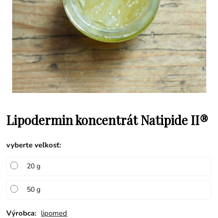
Lipodermin koncentrát Natipide II®
vyberte veľkosť
:
20 g
50 g
Výrobca:
lipomed