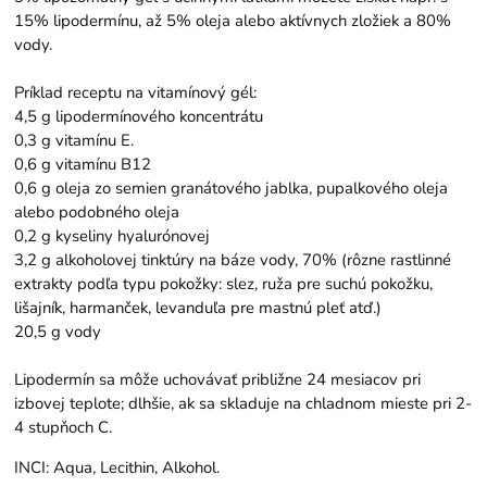
15% lipodermínu, až 5% oleja alebo aktívnych zložiek a 80%
vody.
Príklad receptu na vitamínový gél:
4,5 g lipodermínového koncentrátu
0,3 g vitamínu E.
0,6 g vitamínu B12
0,6 g oleja zo semien granátového jablka, pupalkového oleja
alebo podobného oleja
0,2 g kyseliny hyalurónovej
3,2 g alkoholovej tinktúry na báze vody, 70% (rôzne rastlinné
extrakty podľa typu pokožky: slez, ruža pre suchú pokožku,
lišajník, harmanček, levanduľa pre mastnú pleť atď.)
20,5 g vody
Lipodermín sa môže uchovávať približne 24 mesiacov pri
izbovej teplote; dlhšie, ak sa skladuje na chladnom mieste pri 2-
4 stupňoch C.
INCI: Aqua, Lecithin, Alkohol.