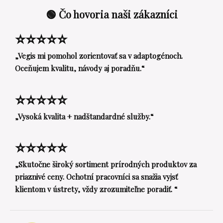
🟢 Čo hovoria naši zákazníci
⭐⭐⭐⭐⭐
„Vegis mi pomohol zorientovať sa v adaptogénoch.
Oceňujem kvalitu, návody aj poradňu.“
⭐⭐⭐⭐⭐
„Vysoká kvalita + nadštandardné služby.“
⭐⭐⭐⭐⭐
„Skutočne široký sortiment prírodných produktov za
priaznivé ceny. Ochotní pracovníci sa snažia vyjsť
klientom v ústrety, vždy zrozumiteľne poradiť. “