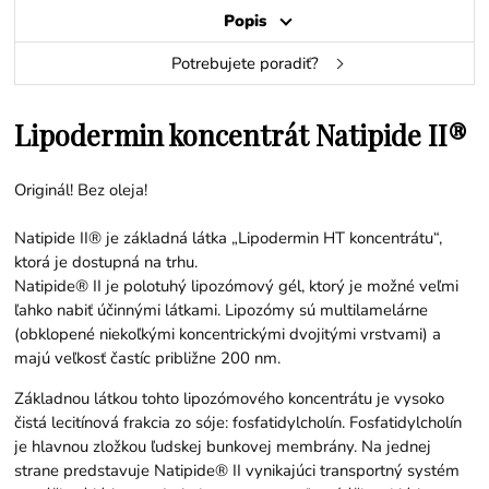
Popis
Potrebujete poradiť?
Lipodermin koncentrát Natipide II®
Originál! Bez oleja!
Natipide II® je základná látka „Lipodermin HT koncentrátu“,
ktorá je dostupná na trhu.
Natipide® II je polotuhý lipozómový gél, ktorý je možné veľmi
ľahko nabiť účinnými látkami. Lipozómy sú multilamelárne
(obklopené niekoľkými koncentrickými dvojitými vrstvami) a
majú veľkosť častíc približne 200 nm.
Základnou látkou tohto lipozómového koncentrátu je vysoko
čistá lecitínová frakcia zo sóje: fosfatidylcholín. Fosfatidylcholín
je hlavnou zložkou ľudskej bunkovej membrány. Na jednej
strane predstavuje Natipide® II vynikajúci transportný systém