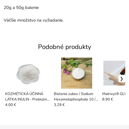
20g a 50g balenie
Väčšie množstvo na vyžiadanie.
Podobné produkty
KOZMETICKÁ ÚČINNÁ
Bielenie zubov / Sodium
Matrixyl® GLYX
LÁTKA INULIN - Prebiulin
Hexametaphosphate 10 /
8.90 €
FOS 10 g
100 g
4.00 €
3.29 €