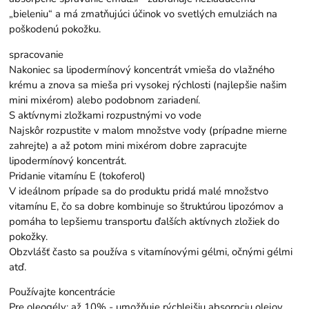
„bieleniu“ a má zmatňujúci účinok vo svetlých emulziách na
poškodenú pokožku.
spracovanie
Nakoniec sa lipodermínový koncentrát vmieša do vlažného
krému a znova sa mieša pri vysokej rýchlosti (najlepšie našim
mini mixérom) alebo podobnom zariadení.
S aktívnymi zložkami rozpustnými vo vode
Najskôr rozpustite v malom množstve vody (prípadne mierne
zahrejte) a až potom mini mixérom dobre zapracujte
lipodermínový koncentrát.
Pridanie vitamínu E (tokoferol)
V ideálnom prípade sa do produktu pridá malé množstvo
vitamínu E, čo sa dobre kombinuje so štruktúrou lipozómov a
pomáha to lepšiemu transportu ďalších aktívnych zložiek do
pokožky.
Obzvlášť často sa používa s vitamínovými gélmi, očnými gélmi
atď.
Používajte koncentrácie
Pre oleogély: až 10% - umožňuje rýchlejšiu absorpciu olejov,