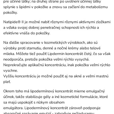
pre účinné látky; na druhej strane po uvoľnení účinnej látky
splynie s lipidmi v pokožke a znovu sa začlení do metabolizmu
pokožky.
Natipide® II je možné nabiť rôznymi rôznymi aktívnymi zložkami
a vďaka svojej dobrej penetračnej schopnosti ich rýchlo a
efektívne vnáša do pokožky.
Na ďalšie spracovanie v kozmetických výrobkoch, ako sú
výrobky proti starnutiu, denné a nočné krémy alebo telové
mlieka. Môžete tiež použiť Lipdermin koncentrát čistý, čo sa však
neodporúča, pretože pokožka veľmi rýchlo vysychá.
Neprekračujte aplikačnú koncentráciu, inak pokožka veľmi rýchlo
vyschne.
Vyššiu koncentráciu je možné použiť aj na akné a veľmi mastnú
pleť.
Okrem toho má lipodermínový koncentrát mierne emulgačný
účinok, takže stabilizuje gély a iné kozmetické formulácie, ktoré
sa majú uspokojiť s nízkym obsahom
emulgátora. Lipodermínový koncentrát zároveň podporuje
absorpčné správanie emulzií - zabraňuje nežiaducemu