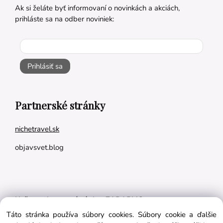
Ak si želáte byť informovaní o novinkách a akciách,
prihláste sa na odber noviniek:
Prihlásiť sa
Partnerské stránky
nichetravel.sk
objavsvet.blog
Naše appky pre vás úplne ZADARMO:
Táto stránka používa súbory cookies. Súbory cookie a ďalšie
Tréningový plán na mieru