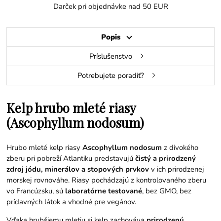
Darček pri objednávke nad 50 EUR
Popis
Príslušenstvo
Potrebujete poradiť?
Kelp hrubo mleté riasy
(Ascophyllum nodosum)
Hrubo mleté kelp riasy
Ascophyllum nodosum
z divokého
zberu pri pobreží Atlantiku predstavujú
čistý a prirodzený
zdroj jódu, minerálov a stopových prvkov
v ich prirodzenej
morskej rovnováhe. Riasy pochádzajú z kontrolovaného zberu
vo Francúzsku, sú
laboratórne testované
, bez GMO, bez
prídavných látok a vhodné pre vegánov.
Vďaka hrubšiemu mletiu si kelp zachováva
prirodzenú