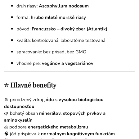
druh riasy:
Ascophyllum nodosum
forma:
hrubo mleté morské riasy
pôvod:
Francúzsko – divoký zber (Atlantik)
kvalita: kontrolovaná, laboratórne testovaná
spracovanie: bez prísad, bez GMO
vhodné pre:
vegánov a vegetariánov
⭐ Hlavné benefity
🧂 prirodzený zdroj
jódu s vysokou biologickou
dostupnosťou
🌿 bohatý obsah
minerálov, stopových prvkov a
aminokyselín
⚖️ podpora
energetického metabolizmu
🧠 jód prispieva k
normálnym kognitívnym funkciám