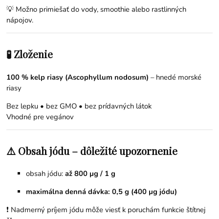
💡 Možno primiešať do vody, smoothie alebo rastlinných
nápojov.
🧪 Zloženie
100 % kelp riasy (Ascophyllum nodosum)
– hnedé morské
riasy
Bez lepku • bez GMO • bez prídavných látok
Vhodné pre vegánov
⚠️ Obsah jódu – dôležité upozornenie
obsah jódu:
až 800 µg / 1 g
maximálna denná dávka: 0,5 g (400 µg jódu)
❗ Nadmerný príjem jódu môže viesť k poruchám funkcie štítnej