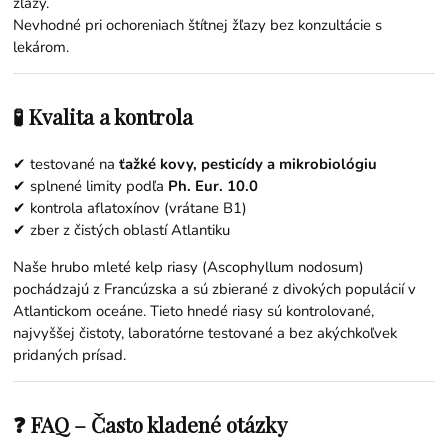
žľazy.
Nevhodné pri ochoreniach štítnej žľazy bez konzultácie s
lekárom.
🧪 Kvalita a kontrola
✔ testované na
ťažké kovy, pesticídy a mikrobiológiu
✔ splnené limity podľa
Ph. Eur. 10.0
✔ kontrola aflatoxínov (vrátane B1)
✔ zber z čistých oblastí Atlantiku
Naše hrubo mleté kelp riasy (Ascophyllum nodosum)
pochádzajú z Francúzska a sú zbierané z divokých populácií v
Atlantickom oceáne. Tieto hnedé riasy sú kontrolované,
najvyššej čistoty, laboratórne testované a bez akýchkoľvek
pridaných prísad.
❓ FAQ – Často kladené otázky