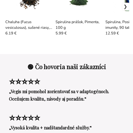
Chaluha (Fucus
Spirulina prášok, Pimenta,
Spirulina, Posil
vesiculosus), sušené riasy,
100 g
imunity, 90 tabli
Bilkaria, 30 g
6.19 €
5.99 €
12.59 €
🟢 Čo hovoria naši zákazníci
⭐⭐⭐⭐⭐
„Vegis mi pomohol zorientovať sa v adaptogénoch.
Oceňujem kvalitu, návody aj poradňu.“
⭐⭐⭐⭐⭐
„Vysoká kvalita + nadštandardné služby.“