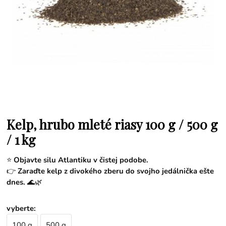
Kelp, hrubo mleté riasy 100 g / 500 g
/ 1 kg
⭐
Objavte silu Atlantiku v čistej podobe.
👉
Zaraďte kelp z divokého zberu do svojho jedálnička ešte
dnes.
🌊🌿
vyberte
:
100 g
500 g