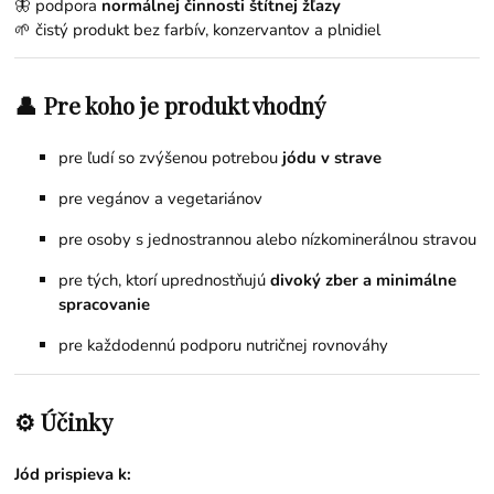
🦋 podpora
normálnej činnosti štítnej žľazy
🌱 čistý produkt bez farbív, konzervantov a plnidiel
👤 Pre koho je produkt vhodný
pre ľudí so zvýšenou potrebou
jódu v strave
pre vegánov a vegetariánov
pre osoby s jednostrannou alebo nízkominerálnou stravou
pre tých, ktorí uprednostňujú
divoký zber a minimálne
spracovanie
pre každodennú podporu nutričnej rovnováhy
⚙️ Účinky
Jód prispieva k: