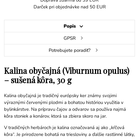
Doprava zdarma od 39 EUR
Darček pri objednávke nad 50 EUR
Popis
GPSR
Potrebujete poradiť?
Kalina obyčajná (Viburnum opulus)
– sušená kôra, 30 g
Kalina obyčajná je tradičný európsky ker známy svojimi
výraznými červenými plodmi a bohatou históriou využitia v
bylinkárstve. Na prípravu čajov a odvarov sa používa najmä
kôra stoniek a konárov, ktorá sa zbiera skoro na jar.
V tradičných herbároch je kalina označovaná aj ako „kŕčová
kôra“. Je prirodzene bohatá na triesloviny a ďalšie rastlinné látky,