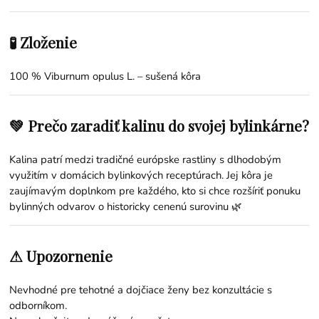
🧪 Zloženie
100 % Viburnum opulus L. – sušená kôra
💚 Prečo zaradiť kalinu do svojej bylinkárne?
Kalina patrí medzi tradičné európske rastliny s dlhodobým
využitím v domácich bylinkových receptúrach. Jej kôra je
zaujímavým doplnkom pre každého, kto si chce rozšíriť ponuku
bylinných odvarov o historicky cenenú surovinu 🌿
⚠ Upozornenie
Nevhodné pre tehotné a dojčiace ženy bez konzultácie s
odborníkom.