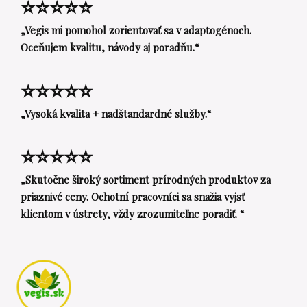
⭐⭐⭐⭐⭐
„Vegis mi pomohol zorientovať sa v adaptogénoch.
Oceňujem kvalitu, návody aj poradňu.“
⭐⭐⭐⭐⭐
„Vysoká kvalita + nadštandardné služby.“
⭐⭐⭐⭐⭐
„Skutočne široký sortiment prírodných produktov za
priaznivé ceny. Ochotní pracovníci sa snažia vyjsť
klientom v ústrety, vždy zrozumiteľne poradiť. “