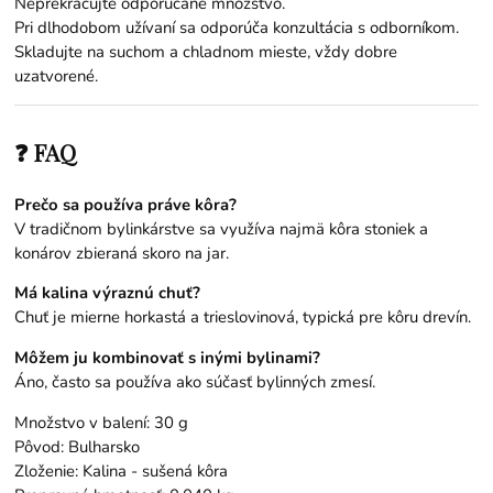
Neprekračujte odporúčané množstvo.
Pri dlhodobom užívaní sa odporúča konzultácia s odborníkom.
Skladujte na suchom a chladnom mieste, vždy dobre
uzatvorené.
❓ FAQ
Prečo sa používa práve kôra?
V tradičnom bylinkárstve sa využíva najmä kôra stoniek a
konárov zbieraná skoro na jar.
Má kalina výraznú chuť?
Chuť je mierne horkastá a trieslovinová, typická pre kôru drevín.
Môžem ju kombinovať s inými bylinami?
Áno, často sa používa ako súčasť bylinných zmesí.
Množstvo v balení: 30 g
Pôvod: Bulharsko
Zloženie: Kalina - sušená kôra