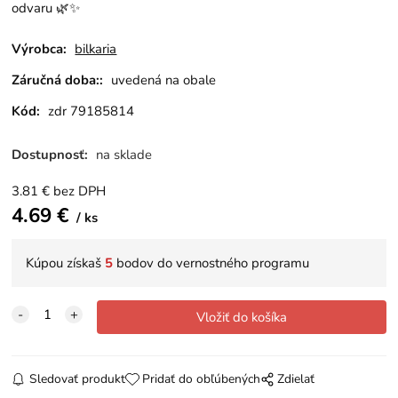
odvaru 🌿✨
Výrobca:
bilkaria
Záručná doba::
uvedená na obale
Kód:
zdr 79185814
Dostupnosť:
na sklade
3.81
€
bez DPH
4.69
€
ks
Kúpou získaš
5
bodov do vernostného programu
Sledovať produkt
Pridať do obľúbených
Zdielať