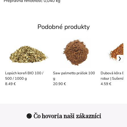
Prepravná hmotnosť: 0,040 kg
Podobné produkty
Lopúch koreň BIO 100 /
Saw palmetto prášok 100
Dubová kôra BI
500 / 1000 g
g
robur | Sušená 
100 / 500 g
8.49 €
20.90 €
4.59 €
🟢 Čo hovoria naši zákazníci