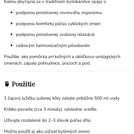
Kalina obyčajná sa v tradičnom bylinkárstve spája s:
podporou prirodzenej rovnováhy organizmu
podporou komfortu počas cyklických zmien
podporou prirodzenej svalovej relaxácie
celkovým harmonizačným pôsobením
Použitie: ako pomôcka pri kožných a obličkovo-urologických
zmenách, zápale pohrudnice, úrazoch a pod.
🍵 Použitie
1 čajovú lyžičku sušenej kôry zalejte približne 500 ml vody.
Krátko povarte (cca 3 minúty), následne sceďte.
Užívajte rozdelené do 2–3 dávok počas dňa.
Možno použiť aj ako súčasť bylinných zmesí.