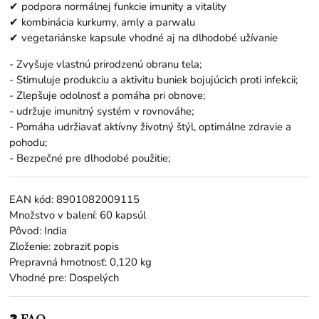
✔ podpora normálnej funkcie imunity a vitality
✔ kombinácia kurkumy, amly a parwalu
✔ vegetariánske kapsule vhodné aj na dlhodobé užívanie
- Zvyšuje vlastnú prirodzenú obranu tela;
- Stimuluje produkciu a aktivitu buniek bojujúcich proti infekcii;
- Zlepšuje odolnosť a pomáha pri obnove;
- udržuje imunitný systém v rovnováhe;
- Pomáha udržiavať aktívny životný štýl, optimálne zdravie a
pohodu;
- Bezpečné pre dlhodobé použitie;
EAN kód: 8901082009115
Množstvo v balení: 60 kapsúl
Pôvod: India
Zloženie: zobraziť popis
Prepravná hmotnosť: 0,120 kg
Vhodné pre: Dospelých
❓ FAQ