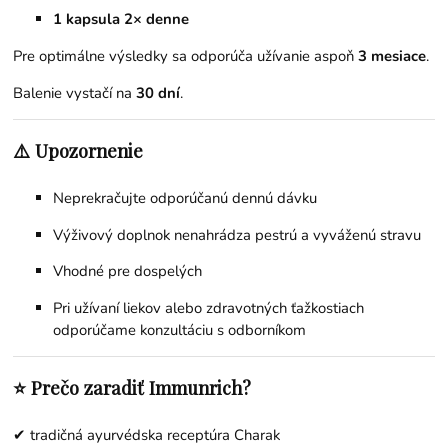
1 kapsula 2× denne
Pre optimálne výsledky sa odporúča užívanie aspoň
3 mesiace
.
Balenie vystačí na
30 dní
.
⚠️ Upozornenie
Neprekračujte odporúčanú dennú dávku
Výživový doplnok nenahrádza pestrú a vyváženú stravu
Vhodné pre dospelých
Pri užívaní liekov alebo zdravotných ťažkostiach
odporúčame konzultáciu s odborníkom
⭐ Prečo zaradiť Immunrich?
✔ tradičná ayurvédska receptúra Charak