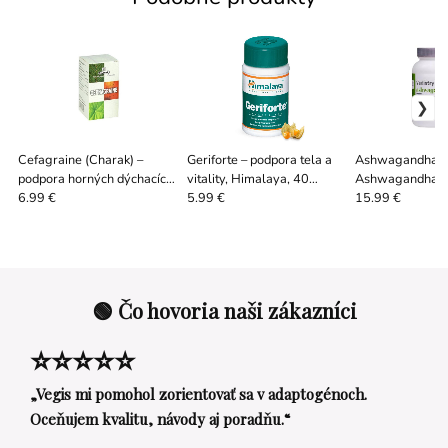
Cefagraine (Charak) –
Geriforte – podpora tela a
Ashwagandha+ (
podpora horných dýchacích
vitality, Himalaya, 40
Ashwagandha s 
ciest a komfortu hlavy, 100
tabliet
60 tabliet
6.99 €
5.99 €
15.99 €
tabliet
🟢 Čo hovoria naši zákazníci
⭐⭐⭐⭐⭐
„Vegis mi pomohol zorientovať sa v adaptogénoch.
Oceňujem kvalitu, návody aj poradňu.“