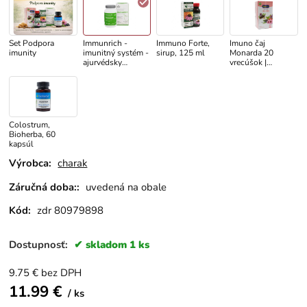
Set Podpora
Immunrich -
Immuno Forte,
Imuno čaj
imunity
imunitný systém -
sirup, 125 ml
Monarda 20
ajurvédsky
vrecúšok |
doplnok - Charak,
Podpora imunity a
60 kapsúl
vitality
Colostrum,
Bioherba, 60
kapsúl
Výrobca:
charak
Záručná doba::
uvedená na obale
Kód:
zdr 80979898
Dostupnosť:
skladom 1 ks
9.75
€
bez DPH
11.99
€
ks