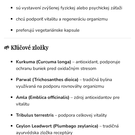
sú vystavení zvýšenej fyzickej alebo psychickej záťaži
chcú podporiť vitalitu a regeneráciu organizmu
preferujú vegetariánske kapsule
🌱 Kľúčové zložky
Kurkuma (Curcuma longa)
– antioxidant, podporuje
ochranu buniek pred oxidačným stresom
Parwal (Trichosanthes dioica)
– tradičná bylina
využívaná na podporu rovnováhy organizmu
Amla (Emblica officinalis)
– zdroj antioxidantov pre
vitalitu
Tribulus terrestris
– podpora celkovej vitality
Ceylon Leadwort (Plumbago zeylanica)
– tradičná
ayurvédska zložka receptúry