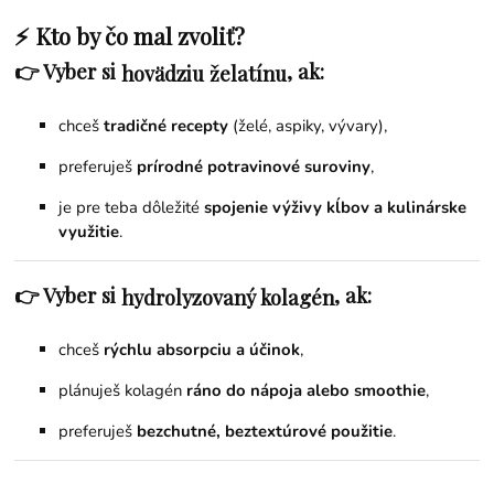
⚡ Kto by čo mal zvoliť?
👉 Vyber si
, ak:
hovädziu želatínu
chceš
tradičné recepty
(želé, aspiky, vývary),
preferuješ
prírodné potravinové suroviny
,
je pre teba dôležité
spojenie výživy kĺbov a kulinárske
využitie
.
👉 Vyber si
, ak:
hydrolyzovaný kolagén
chceš
rýchlu absorpciu a účinok
,
plánuješ kolagén
ráno do nápoja alebo smoothie
,
preferuješ
bezchutné, beztextúrové použitie
.