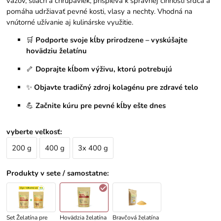
väzov, šliach a chrupaviek, prispieva k správnej činnosti srdca a
pomáha udržiavať pevné kosti, vlasy a nechty. Vhodná na
vnútorné užívanie aj kulinárske využitie.
🛒
Podporte svoje kĺby prirodzene – vyskúšajte
hovädziu želatínu
🦴
Doprajte kĺbom výživu, ktorú potrebujú
✨
Objavte tradičný zdroj kolagénu pre zdravé telo
💪
Začnite kúru pre pevné kĺby ešte dnes
vyberte veľkosť
:
200 g
400 g
3x 400 g
Produkty v sete / samostatne
:
Set Želatína pre
Hovädzia želatína
Bravčová želatína