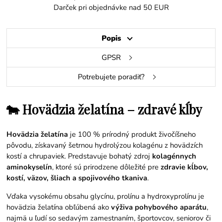
Darček pri objednávke nad 50 EUR
Popis
GPSR
Potrebujete poradiť?
🐄 Hovädzia želatína – zdravé kĺby
Hovädzia želatína
je 100 % prírodný produkt živočíšneho
pôvodu, získavaný šetrnou hydrolýzou kolagénu z hovädzích
kostí a chrupaviek. Predstavuje bohatý zdroj
kolagénnych
aminokyselín
, ktoré sú prirodzene dôležité pre
zdravie kĺbov,
kostí, väzov, šliach a spojivového tkaniva
.
Vďaka vysokému obsahu glycínu, prolínu a hydroxyprolínu je
hovädzia želatína obľúbená ako
výživa pohybového aparátu
,
najmä u ľudí so sedavým zamestnaním, športovcov, seniorov či