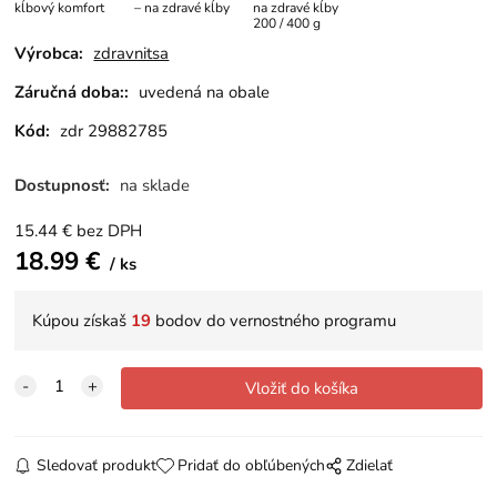
kĺbový komfort
– na zdravé kĺby
na zdravé kĺby
200 / 400 g
Výrobca:
zdravnitsa
Záručná doba::
uvedená na obale
Kód:
zdr 29882785
Dostupnosť:
na sklade
15.44
€
bez DPH
18.99
€
ks
Kúpou získaš
19
bodov do vernostného programu
Sledovať produkt
Pridať do obľúbených
Zdielať