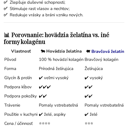
✅
Zlepšuje duševné schopnosti;
✅
Stimuluje rast vlasov a nechtov;
✅
Redukuje vrásky a bráni vzniku nových.
📊 Porovnanie: hovädzia želatína vs. iné
formy kolagénu
Vlastnosť
🐄
Hovädzia želatína
🐖
Bravčová želatína
Pôvod
100 % hovädzí kolagén
Bravčový kolagén
Forma
Prírodná želírujúca
Želírujúca
Glycín & prolín
✔️ veľmi vysoký
✔️ vysoký
Podpora kĺbov
✔️✔️✔️
✔️✔️
Podpora pokožky
✔️✔️
✔️✔️
Trávenie
Pomaly vstrebateľná
Pomaly vstrebateľná
Použitie v kuchyni
✔️ želé, aspiky
✔️ želé
Cena / účinnosť
⭐⭐⭐⭐
⭐⭐⭐