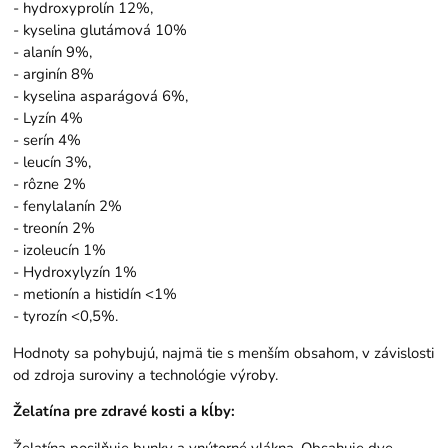
- hydroxyprolín 12%,
- kyselina glutámová 10%
- alanín 9%,
- arginín 8%
- kyselina asparágová 6%,
- Lyzín 4%
- serín 4%
- leucín 3%,
- rôzne 2%
- fenylalanín 2%
- treonín 2%
- izoleucín 1%
- Hydroxylyzín 1%
- metionín a histidín <1%
- tyrozín <0,5%.
Hodnoty sa pohybujú, najmä tie s menším obsahom, v závislosti
od zdroja suroviny a technológie výroby.
Želatína pre zdravé kosti a kĺby: