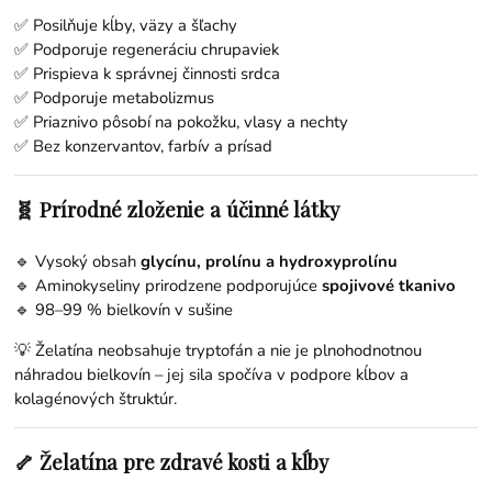
✅ Posilňuje kĺby, väzy a šľachy
✅ Podporuje regeneráciu chrupaviek
✅ Prispieva k správnej činnosti srdca
✅ Podporuje metabolizmus
✅ Priaznivo pôsobí na pokožku, vlasy a nechty
✅ Bez konzervantov, farbív a prísad
🧬 Prírodné zloženie a účinné látky
🔹 Vysoký obsah
glycínu, prolínu a hydroxyprolínu
🔹 Aminokyseliny prirodzene podporujúce
spojivové tkanivo
🔹 98–99 % bielkovín v sušine
💡 Želatína neobsahuje tryptofán a nie je plnohodnotnou
náhradou bielkovín – jej sila spočíva v podpore kĺbov a
kolagénových štruktúr.
🦴 Želatína pre zdravé kosti a kĺby