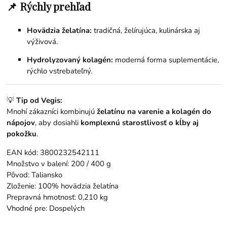
📌 Rýchly prehľad
Hovädzia želatína:
tradičná, želírujúca, kulinárska aj
výživová.
Hydrolyzovaný kolagén:
moderná forma suplementácie,
rýchlo vstrebateľný.
💡
Tip od Vegis:
Mnohí zákazníci kombinujú
želatínu na varenie a kolagén do
nápojov
, aby dosiahli
komplexnú starostlivosť o kĺby aj
pokožku
.
EAN kód: 3800232542111
Množstvo v balení: 200 / 400 g
Pôvod: Taliansko
Zloženie: 100% hovädzia želatína
Prepravná hmotnosť: 0,210 kg
Vhodné pre: Dospelých