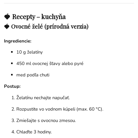
🍓 Recepty – kuchyňa
🍓 Ovocné želé (prírodná verzia)
Ingrediencie:
10 g želatíny
450 ml ovocnej šťavy alebo pyré
med podľa chuti
Postup:
Želatínu nechajte napučať.
Rozpustite vo vodnom kúpeli (max. 60 °C).
Zmiešajte s ovocnou zmesou.
Chlaďte 3 hodiny.