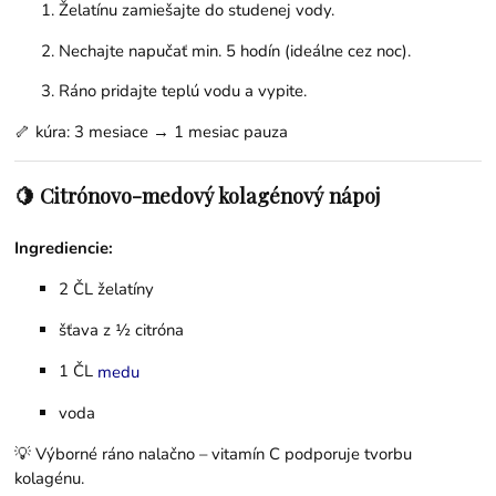
Želatínu zamiešajte do studenej vody.
Nechajte napučať min. 5 hodín (ideálne cez noc).
Ráno pridajte teplú vodu a vypite.
🦴 kúra: 3 mesiace → 1 mesiac pauza
🍋 Citrónovo-medový kolagénový nápoj
Ingrediencie:
2 ČL želatíny
šťava z ½ citróna
1 ČL
medu
voda
💡 Výborné ráno nalačno – vitamín C podporuje tvorbu
kolagénu.