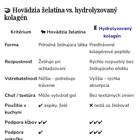
🤝 Hovädzia želatína vs. hydrolyzovaný
kolagén
🧬
Hydrolyzovaný
Kritérium
🐄
Hovädzia želatína
kolagén
Forma
Prírodná želírujúca látka
Predtrávené
kolagénové peptidy
Rozpustnosť
Želíruje pri
Rýchlo rozpustný bez
ochladzovaní
želírujúceho efektu
Vstrebateľnosť
Nižšia – potrebuje
Vyššia – rýchla
trávenie
absorpcia
Chuť / textúra
Môže vytvárať gel
Bez textúrnych zmien
Použitie v
✔️ aspiky, želé
❌ nedá sa želírovať
kuchyni
Podpora kĺbov
✔️✔️
✔️✔️✔️
Podpora
✔️
✔️✔️✔️
pokožky