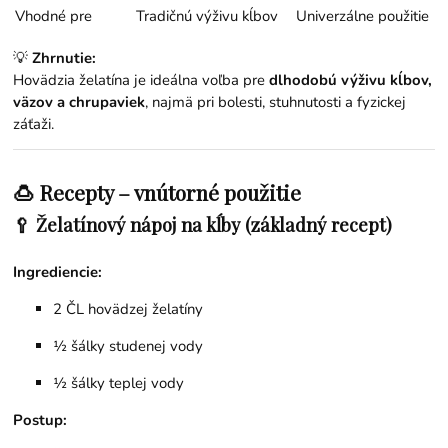
Vhodné pre
Tradičnú výživu kĺbov
Univerzálne použitie
💡
Zhrnutie:
Hovädzia želatína je ideálna voľba pre
dlhodobú výživu kĺbov,
väzov a chrupaviek
, najmä pri bolesti, stuhnutosti a fyzickej
záťaži.
🍮 Recepty – vnútorné použitie
🥄 Želatínový nápoj na kĺby (základný recept)
Ingrediencie:
2 ČL hovädzej želatíny
½ šálky studenej vody
½ šálky teplej vody
Postup: