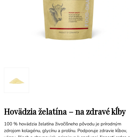
Hovädzia želatína – na zdravé kĺby
100 % hovädzia želatína živočíšneho pôvodu je prírodným
zdrojom kolagénu, glycínu a prolínu. Podporuje zdravie kĺbov,