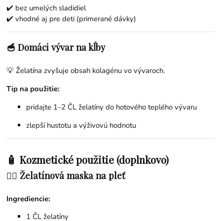
✔️ bez umelých sladidiel
✔️ vhodné aj pre deti (primerané dávky)
🥣 Domáci vývar na kĺby
💡 Želatína zvyšuje obsah kolagénu vo vývaroch.
Tip na použitie:
pridajte 1–2 ČL želatíny do hotového teplého vývaru
zlepší hustotu a výživovú hodnotu
🧴 Kozmetické použitie (doplnkovo)
💆‍♀️ Želatínová maska na pleť
Ingrediencie:
1 ČL želatíny