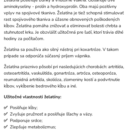
Želatína posilňuje bunky a vnútorné vlákna. Obsahuje dve
aminokyseliny - prolín a hydroxyprolín. Oba majú pozitívny
vplyv na spojivové tkanivo. Želatína je tiež schopná stimulovať
rast spojivového tkaniva a úžasne obnovených poškodených
kĺbov. Želatína pomáha znižovať a eliminovať bolesti chrbta a
stuhnutosť krku. Je obzvlášť užitočnná pre ľudí, ktorí trávia dlhé
hodiny za počítačom.
Želatína sa používa ako silný nástroj pri koxartróze. V takom
prípade sa odporúča súčasný príjem vápnika.
Želatína priaznivo pôsobí pri nasledujúcich chorobách: artritída,
osteoartritída, vaskulitída, gonartróza, artróza, osteoporóza,
reumatoidná artritída, skolióza, zlomeniny kostí a podvrtnutie
kĺbov, vykĺbenie bedrového kĺbu a iné.
Užitočné vlastnosti želatíny:
✅
Posilňuje kĺby;
✅
Zvyšuje pružnosť a posilňuje šľachy a väzy.
✅
Podporuje srdce;
✅
Zlepšuje metabolizmus;