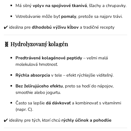
Má silný
vplyv na spojivové tkanivá
, šľachy a chrupavky.
Vstrebávanie môže byť
pomaly
, pretože sa najprv trávi.
✔️ ideálna pre
dlhodobú výživu kĺbov
a tradičné recepty
🧬 Hydrolyzovaný kolagén
Predtrávené kolagénové peptidy
– veľmi malá
molekulová hmotnosť.
Rýchla absorpcia
v tele – efekt rýchlejšie viditeľný.
Bez želírujúceho efektu
, preto sa hodí do nápojov,
smoothie alebo jogurtu.
Často sa lepšie
dá dávkovať
a kombinovať s vitamínmi
(napr. C).
✔️ ideálny pre tých, ktorí chcú
rýchly účinok a pohodlie