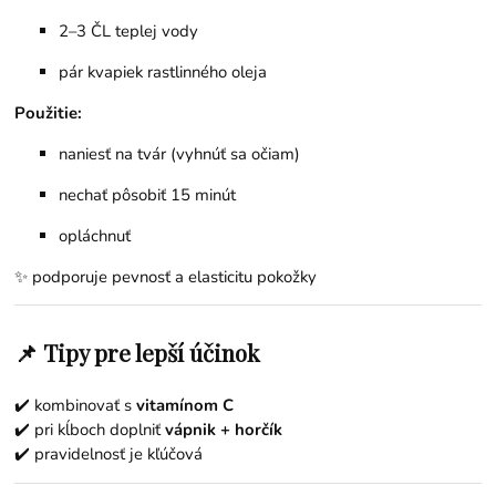
2–3 ČL teplej vody
pár kvapiek rastlinného oleja
Použitie:
naniesť na tvár (vyhnúť sa očiam)
nechať pôsobiť 15 minút
opláchnuť
✨ podporuje pevnosť a elasticitu pokožky
📌 Tipy pre lepší účinok
✔️ kombinovať s
vitamínom C
✔️ pri kĺboch doplniť
vápnik + horčík
✔️ pravidelnosť je kľúčová