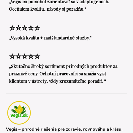
„Vegis mi pomohol zorientovať sa v adaptogénoch.
Oceňujem kvalitu, návody aj poradňu.“
⭐⭐⭐⭐⭐
„Vysoká kvalita + nadštandardné služby.“
⭐⭐⭐⭐⭐
„Skutočne široký sortiment prírodných produktov za
priaznivé ceny. Ochotní pracovníci sa snažia vyjsť
klientom v ústrety, vždy zrozumiteľne poradiť. “
Vegis – prírodné riešenia pre zdravie, rovnováhu a krásu.