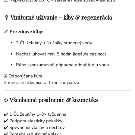
⚠️ Neprekračujte 60 °C – želatína môže stratiť vlastnosti
🥄 Vnútorné užívanie – kĺby & regenerácia
🦴
Pre zdravé kĺby:
2 ČL želatíny + ½ šálky studenej vody
Nechať lúhovať min. 5 hodín (ideálne cez noc)
Ráno skonzumovať, prípadne pridať teplú vodu
⏳ Odporúčaná kúra:
3 mesiace užívania → 1 mesiac pauza
✨ Všeobecné posilnenie & kozmetika
✔️ 1 ČL želatíny 1–3× týždenne
✔️ Podpora elasticity pokožky
✔️ Spevnenie vlasov a nechtov
✔️ Pomáha redukovať vrásky