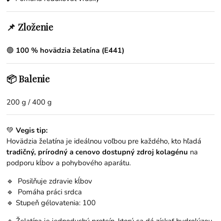
📌 Zloženie
🟢
100 % hovädzia želatína (E441)
📦 Balenie
200 g / 400 g
💚
Vegis tip:
Hovädzia želatína je ideálnou voľbou pre každého, kto hľadá
tradičný, prírodný a cenovo dostupný zdroj kolagénu
na
podporu kĺbov a pohybového aparátu.
🔹 Posilňuje zdravie kĺbov
🔹 Pomáha práci srdca
🔹 Stupeň gélovatenia: 100