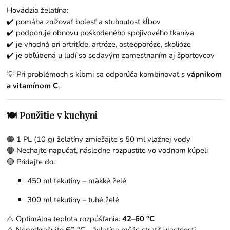
Hovädzia želatína:
✔️ pomáha znižovať bolesť a stuhnutosť kĺbov
✔️ podporuje obnovu poškodeného spojivového tkaniva
✔️ je vhodná pri artritíde, artróze, osteoporóze, skolióze
✔️ je obľúbená u ľudí so sedavým zamestnaním aj športovcov
💡 Pri problémoch s kĺbmi sa odporúča kombinovať s
vápnikom
a vitamínom C
.
🍽️ Použitie v kuchyni
🟢 1 PL (10 g) želatíny zmiešajte s 50 ml vlažnej vody
🟢 Nechajte napučať, následne rozpustite vo vodnom kúpeli
🟢 Pridajte do:
450 ml tekutiny – mäkké želé
300 ml tekutiny – tuhé želé
⚠️ Optimálna teplota rozpúšťania:
42–60 °C