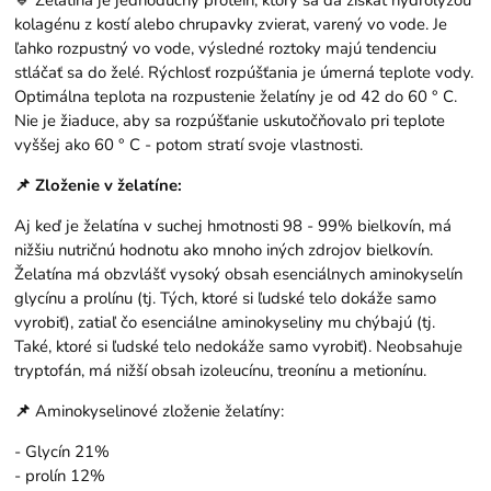
🔹 Želatína je jednoduchý proteín, ktorý sa dá získať hydrolýzou
kolagénu z kostí alebo chrupavky zvierat, varený vo vode. Je
ľahko rozpustný vo vode, výsledné roztoky majú tendenciu
stláčať sa do želé. Rýchlosť rozpúšťania je úmerná teplote vody.
Optimálna teplota na rozpustenie želatíny je od 42 do 60 ° C.
Nie je žiaduce, aby sa rozpúšťanie uskutočňovalo pri teplote
vyššej ako 60 ° C - potom stratí svoje vlastnosti.
📌 Zloženie v želatíne:
Aj keď je želatína v suchej hmotnosti 98 - 99% bielkovín, má
nižšiu nutričnú hodnotu ako mnoho iných zdrojov bielkovín.
Želatína má obzvlášť vysoký obsah esenciálnych aminokyselín
glycínu a prolínu (tj. Tých, ktoré si ľudské telo dokáže samo
vyrobiť), zatiaľ čo esenciálne aminokyseliny mu chýbajú (tj.
Také, ktoré si ľudské telo nedokáže samo vyrobiť). Neobsahuje
tryptofán, má nižší obsah izoleucínu, treonínu a metionínu.
📌
Aminokyselinové zloženie želatíny:
- Glycín 21%
- prolín 12%