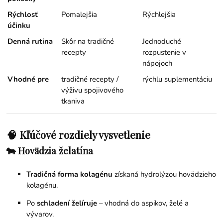
Rýchlosť
Pomalejšia
Rýchlejšia
účinku
Denná rutina
Skôr na tradičné
Jednoduché
recepty
rozpustenie v
nápojoch
Vhodné pre
tradičné recepty /
rýchlu suplementáciu
výživu spojivového
tkaniva
🧠 Kľúčové rozdiely vysvetlenie
🐄 Hovädzia želatína
Tradičná forma kolagénu
získaná hydrolýzou hovädzieho
kolagénu.
Po
schladení želíruje
– vhodná do aspikov, želé a
vývarov.