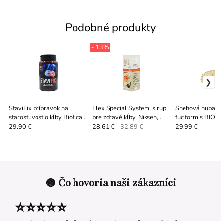
Podobné produkty
- 13%
StaviFix prípravok na
Flex Special System, sirup
Snehová huba -
starostlivosť o kĺby Biotica,
pre zdravé kĺby, Niksen,
fuciformis BIO 
90 tabliet
600 ml
g
29.90 €
28.61 €
32.89 €
29.99 €
🟢 Čo hovoria naši zákazníci
⭐⭐⭐⭐⭐