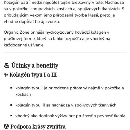
Kolagén patrí medzi najdôležitejšie bielkoviny v tele. Nachádza
sa v pokožke, chrupavkách, kostiach aj spojivových tkanivách. S
pribúdajúcim vekom jeho prirodzená tvorba klesá, preto je
vhodné dopĺňať ho aj zvonka.
Organic Zone prináša hydrolyzovaný hovädzí kolagén v
práškovej forme, ktorý sa ľahko rozpúšťa a je vhodný na
každodenné užívanie.
💪 Účinky a benefity
✨ Kolagén typu I a III
kolagén typu I je prirodzene prítomný najmä v pokožke a
kostiach
kolagén typu III sa nachádza v spojivových tkanivách
vhodný ako doplnok výživy pre pružnosť a pevnosť tkanív
💆 Podpora krásy zvnútra