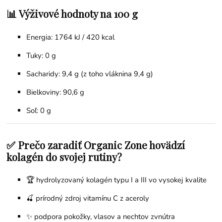
📊 Výživové hodnoty na 100 g
Energia: 1764 kJ / 420 kcal
Tuky: 0 g
Sacharidy: 9,4 g (z toho vláknina 9,4 g)
Bielkoviny: 90,6 g
Soľ: 0 g
✅ Prečo zaradiť Organic Zone hovädzí
kolagén do svojej rutiny?
🏆 hydrolyzovaný kolagén typu I a III vo vysokej kvalite
🍒 prírodný zdroj vitamínu C z aceroly
✨ podpora pokožky, vlasov a nechtov zvnútra