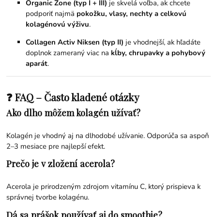
Organic Zone (typ I + III)
je skvelá voľba, ak chcete
podporiť najmä
pokožku, vlasy, nechty a celkovú
kolagénovú výživu
.
Collagen Activ Niksen (typ II)
je vhodnejší, ak hľadáte
doplnok zameraný viac na
kĺby, chrupavky a pohybový
aparát
.
❓ FAQ – Často kladené otázky
Ako dlho môžem kolagén užívať?
Kolagén je vhodný aj na dlhodobé užívanie. Odporúča sa aspoň
2–3 mesiace pre najlepší efekt.
Prečo je v zložení acerola?
Acerola je prirodzeným zdrojom vitamínu C, ktorý prispieva k
správnej tvorbe kolagénu.
Dá sa prášok používať aj do smoothie?