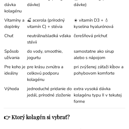
dávka
dávke)
dávke)
kolagénu
Vitamíny a
🍒 acerola (prírodný
☀️ vitamín D3 + 💧
doplnky
vitamín C) + stévia
kyselina hyalurónová
Chuť
neutrálna/sladká vďaka
čerešňová príchuť
stévii
Spôsob
do vody, smoothie,
samostatne ako sirup
užívania
jogurtu
alebo s nápojom
Pre koho je
pre krásu zvnútra a
pri zvýšenej záťaži kĺbov a
ideálny
celkovú podporu
pohybovom komforte
kolagénu
Výhoda
jednoduché pridanie do
extra vysoká dávka
jedál, prírodné zloženie
kolagénu typu II v tekutej
forme
👉 Ktorý kolagén si vybrať?