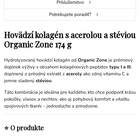
Príslušenstvo
Potrebujete poradiť?
Hovädzí kolagén s acerolou a stéviou
Organic Zone 174 g
Hydrolyzovaný hovädzí kolagén od
Organic Zone
je prémiový
doplnok výživy s obsahom kolagénových peptidov
typu I a III
,
doplnený o prírodný extrakt z
aceroly
ako zdroj vitamínu C a
jemne sladený
stéviou
.
Táto kombinácia je ideálna pre každého, kto chce podporiť krásu
pokožky, vlasov a nechtov, ako aj pohybový komfort a vitalitu
spojivových tkanív – jednoducho a prirodzene.
⭐ O produkte