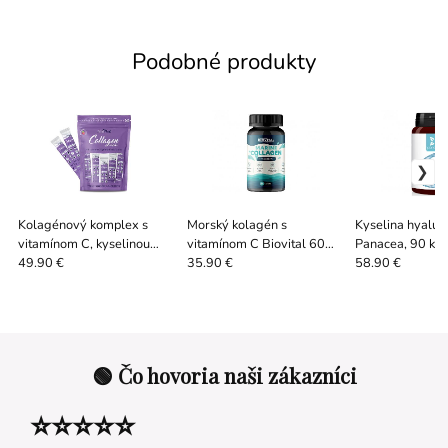
Podobné produkty
Kolagénový komplex s
Morský kolagén s
Kyselina hyalu
vitamínom C, kyselinou
vitamínom C Biovital 60
Panacea, 90 kap
hyalurónovou a zinkom, 20
kapsúl
49.90 €
35.90 €
58.90 €
sáčkov x 10 g
🟢 Čo hovoria naši zákazníci
⭐⭐⭐⭐⭐