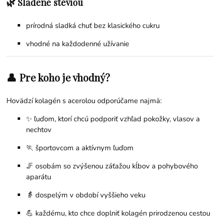
🌿 Sladené stéviou
prírodná sladká chuť bez klasického cukru
vhodné na každodenné užívanie
👤 Pre koho je vhodný?
Hovädzí kolagén s acerolou odporúčame najmä:
✨ ľuďom, ktorí chcú podporiť vzhľad pokožky, vlasov a
nechtov
🏃 športovcom a aktívnym ľuďom
🦵 osobám so zvýšenou záťažou kĺbov a pohybového
aparátu
👵 dospelým v období vyššieho veku
💪 každému, kto chce doplniť kolagén prirodzenou cestou