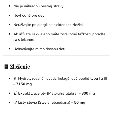
Nie je náhradou pestrej stravy.
Nevhodné pre deti.
Neužívajte pri alergii na niektorú zo zložiek.
Ak užívate lieky alebo máte zdravotné ťažkosti, poraďte
sa s lekárom.
Uchovávajte mimo dosahu detí.
🧾 Zloženie
🧬 Hydrolyzovaný hovädzí kolagénový peptid typu I a III
–
7150 mg
🍒 Extrakt z aceroly (Malpighia glabra) –
800 mg
🌿 Listy stévie (Stevia rebaudiana) –
50 mg