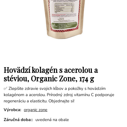
Hovädzí kolagén s acerolou a
stéviou, Organic Zone, 174 g
✅ Zlepšite zdravie svojich kĺbov a pokožky s hovädzím
kolagénom a acerolou. Prírodný zdroj vitamínu C podporuje
regeneráciu a elasticitu. Objednajte si!
Výrobca:
organic zone
Záručná doba::
uvedená na obale