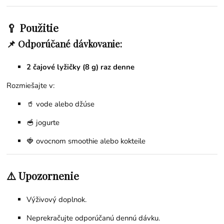
🥄 Použitie
📌 Odporúčané dávkovanie:
2 čajové lyžičky (8 g) raz denne
Rozmiešajte v:
🥤 vode alebo džúse
🥣 jogurte
🍓 ovocnom smoothie alebo kokteile
⚠️ Upozornenie
Výživový doplnok.
Neprekračujte odporúčanú dennú dávku.