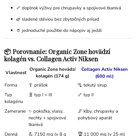
🦴 doplnok výživy pre chrupavky a spojivové tkanivá
🌿 sladené stéviou bez zbytočných prísad
🥤 jednoduché použitie do nápojov aj jedál
📦 Porovnanie: Organic Zone hovädzí
kolagén vs. Collagen Activ Niksen
Organic Zone hovädzí
Collagen Activ Niksen
Vlastnosť
kolagén (174 g)
(600 ml)
Forma
🥄 prášok
🫗 tekutý sirup
Typ
🧬 typ I + III
🦴 typ II
kolagénu
Zameranie
✨ pokožka, vlasy,
🦵 kĺby, chrupavky a
nechty + spojivové
pohybový aparát
tkanivá
Denná
💪 7150 mg (v 8 g
🏆 11 000 mg (v 25 ml