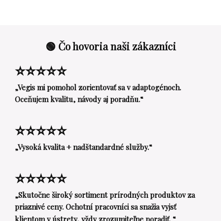
🟢 Čo hovoria naši zákazníci
⭐⭐⭐⭐⭐
„Vegis mi pomohol zorientovať sa v adaptogénoch.
Oceňujem kvalitu, návody aj poradňu.“
⭐⭐⭐⭐⭐
„Vysoká kvalita + nadštandardné služby.“
⭐⭐⭐⭐⭐
„Skutočne široký sortiment prírodných produktov za
priaznivé ceny. Ochotní pracovníci sa snažia vyjsť
klientom v ústrety, vždy zrozumiteľne poradiť. “