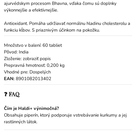
ajurvédskym procesom Bhavna, vďaka čomu sú doplnky
výkonnejšie a efektívnejšie.
Antioxidant. Pomáha udržiavať normálnu hladinu cholesterolu a
funkciu kĺbov. S priaznivým účinkom na pokožku.
Množstvo v balení: 60 tabliet
Pôvod: India
Zloženie: zobraziť popis
Prepravná hmotnosť: 0,200 kg
Vhodné pre: Dospelých
EAN:
8901082013402
❓ FAQ
Čím je Haldi+ výnimočná?
Obsahuje piperín, ktorý podporuje vstrebávanie kurkumy a jej
rastlinných látok.