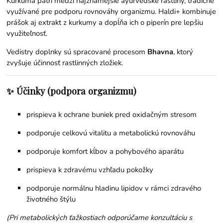
Kurkuma patrí medzi najznámejšie ayurvédske rastliny, tradične
využívané pre podporu rovnováhy organizmu. Haldi+ kombinuje
prášok aj extrakt z kurkumy a dopĺňa ich o piperín pre lepšiu
využiteľnosť.
Vedistry doplnky sú spracované procesom
Bhavna
, ktorý
zvyšuje účinnosť rastlinných zložiek.
✨ Účinky (podpora organizmu)
prispieva k ochrane buniek pred oxidačným stresom
podporuje celkovú vitalitu a metabolickú rovnováhu
podporuje komfort kĺbov a pohybového aparátu
prispieva k zdravému vzhľadu pokožky
podporuje normálnu hladinu lipidov v rámci zdravého
životného štýlu
(Pri metabolických ťažkostiach odporúčame konzultáciu s