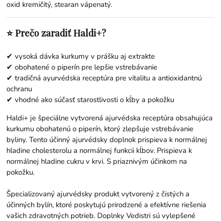
oxid kremičitý, stearan vápenatý.
⭐ Prečo zaradiť Haldi+?
✔ vysoká dávka kurkumy v prášku aj extrakte
✔ obohatené o piperín pre lepšie vstrebávanie
✔ tradičná ayurvédska receptúra pre vitalitu a antioxidantnú
ochranu
✔ vhodné ako súčasť starostlivosti o kĺby a pokožku
Haldi+ je špeciálne vytvorená ajurvédska receptúra ​​obsahujúca
kurkumu obohatenú o piperín, ktorý zlepšuje vstrebávanie
byliny. Tento účinný ajurvédsky doplnok prispieva k normálnej
hladine cholesterolu a normálnej funkcii kĺbov. Prispieva k
normálnej hladine cukru v krvi. S priaznivým účinkom na
pokožku.
Špecializovaný ajurvédsky produkt vytvorený z čistých a
účinných bylín, ktoré poskytujú prirodzené a efektívne riešenia
vašich zdravotných potrieb. Doplnky Vedistri sú vylepšené