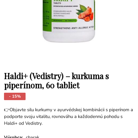
Haldi+ (Vedistry) – kurkuma s
piperínom, 60 tabliet
- 15%
👉Objavte silu kurkumy v ayurvédskej kombinácii s piperínom a
podporte svoju vitalitu, rovnováhu a každodennú pohodu s
Haldi+ od Vedistry.
Výrobca:
charak