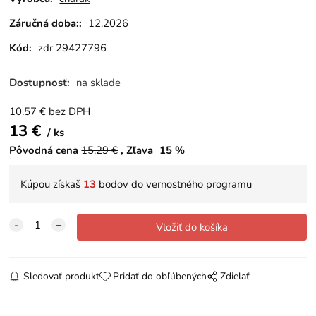
Záručná doba::
12.2026
Kód:
zdr 29427796
Dostupnosť:
na sklade
10.57
€
bez DPH
13
€
ks
Pôvodná cena
15.29
€
Zľava
15
%
Kúpou získaš
13
bodov do vernostného programu
Sledovať produkt
Pridať do obľúbených
Zdielať