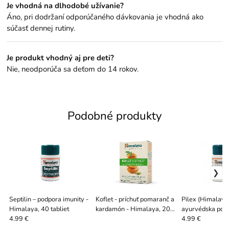
Je vhodná na dlhodobé užívanie?
Áno, pri dodržaní odporúčaného dávkovania je vhodná ako
súčasť dennej rutiny.
Je produkt vhodný aj pre deti?
Nie, neodporúča sa deťom do 14 rokov.
Podobné produkty
Septilin – podpora imunity -
Koflet - príchuť pomaranč a
Pilex (Himalaya
Himalaya, 40 tabliet
kardamón - Himalaya, 20
ayurvédska pod
past.
žilového komfor
4.99 €
4.99 €
tabliet