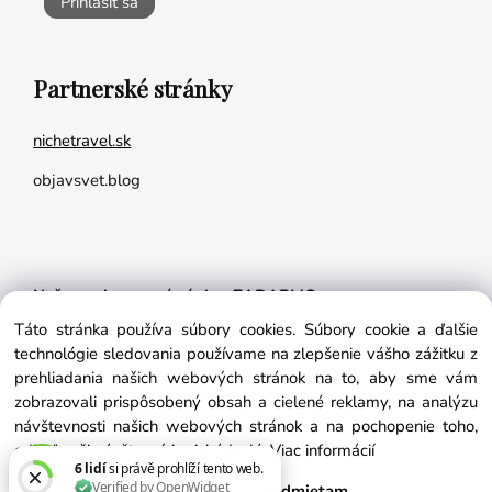
Prihlásiť sa
Partnerské stránky
nichetravel.sk
objavsvet.blog
Naše appky pre vás úplne ZADARMO:
Táto stránka používa súbory cookies. Súbory cookie a ďalšie
Tréningový plán na mieru
technológie sledovania používame na zlepšenie vášho zážitku z
BMI kalkulačka
prehliadania našich webových stránok na to, aby sme vám
zobrazovali prispôsobený obsah a cielené reklamy, na analýzu
Vygeneruj si výživový plán na mieru
návštevnosti našich webových stránok a na pochopenie toho,
odkiaľ naši návštevníci prichádzajú.
Viac informácií
Súhlasím
Nastavenie
Odmietam