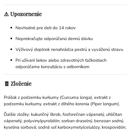
⚠️ Upozornenie
Nevhodné pre deti do 14 rokov
Neprekračujte odporúčanú dennú dávku
Výživový doplnok nenahrádza pestrú a vyváženú stravu
Pri užívaní liekov alebo zdravotných ťažkostiach
odporúčame konzultáciu s odborníkom
🧾 Zloženie
Prášok z podzemku kurkumy (Curcuma longa), extrakt z
podzemku kurkumy, extrakt z dlhého korenia (Piper longum).
Ďalšie zložky: kukuričný škrob, fosforečnan vápenatý, uhličitan
vápenatý, polyvinylpyrolidón; sorban draselný, benzoan sodný,
kyselina sorbová; sodná soľ karboxymetylcelulózy, krospovidón;