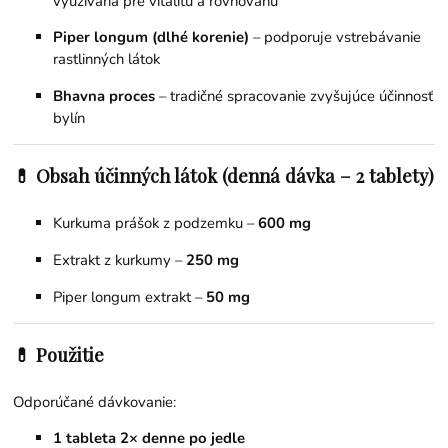
využívaná pre vitalitu a rovnováhu
Piper longum (dlhé korenie)
– podporuje vstrebávanie
rastlinných látok
Bhavna proces
– tradičné spracovanie zvyšujúce účinnosť
bylín
💊 Obsah účinných látok (denná dávka – 2 tablety)
Kurkuma prášok z podzemku –
600 mg
Extrakt z kurkumy –
250 mg
Piper longum extrakt –
50 mg
💊 Použitie
Odporúčané dávkovanie:
1 tableta 2× denne po jedle