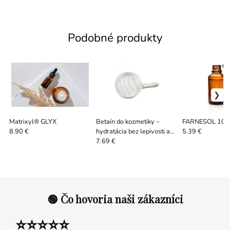
Podobné produkty
Matrixyl® GLYX
Betaín do kozmetiky –
FARNESOL 10/
hydratácia bez lepivosti a
8.90 €
5.39 €
ochrana pleti 50 g
7.69 €
🟢 Čo hovoria naši zákazníci
⭐⭐⭐⭐⭐