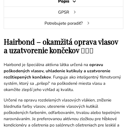
Popis
GPSR
Potrebujete poradiť?
Hairbond – okamžitá oprava vlasov
a uzatvorenie končekov 💇‍♀️✨
Hairbond je špeciálna aktívna látka určená na
opravu
poškodených vlasov, uhladenie kutikuly a uzatvorenie
rozštiepených končekov
. Funguje ako inteligentný filmotvorný
systém, ktorý sa „prilepí“ na poškodené miesta vlasu a
okamžite zlepší jeho vzhľad aj kvalitu.
Určené na opravu rozdelených vlasových vlákien, zníženie
blednutia farby vlasov, utesnenie vlasových kutikúl
poškodených farbením, odfarbovaním, trvalou alebo tepelným
narovnávaním. Je preferovanou aktívnou zložkou pre hĺbkové
kondicionéry a ošetrenia po salónnych ošetreniach pre lesklé a