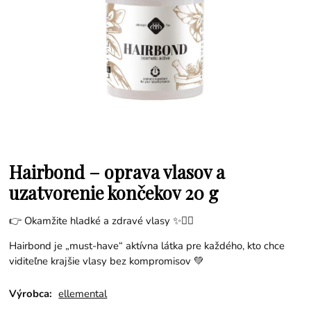
Hairbond – oprava vlasov a
uzatvorenie končekov 20 g
👉 Okamžite hladké a zdravé vlasy ✨💇‍♀️
Hairbond je „must-have“ aktívna látka pre každého, kto chce
viditeľne krajšie vlasy bez kompromisov 💚
Výrobca:
ellemental