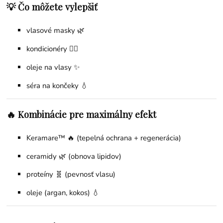
💡 Čo môžete vylepšiť
vlasové masky 🌿
kondicionéry 💇‍♀️
oleje na vlasy ✨
séra na končeky 💧
🔥 Kombinácie pre maximálny efekt
Keramare™ 🔥 (tepelná ochrana + regenerácia)
ceramidy 🌿 (obnova lipidov)
proteíny 🧬 (pevnosť vlasu)
oleje (argan, kokos) 💧