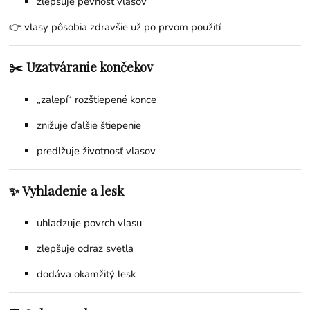
zlepšuje pevnosť vlasov
👉 vlasy pôsobia zdravšie už po prvom použití
✂️ Uzatváranie končekov
„zalepí“ rozštiepené konce
znižuje ďalšie štiepenie
predlžuje životnosť vlasov
✨ Vyhladenie a lesk
uhladzuje povrch vlasu
zlepšuje odraz svetla
dodáva okamžitý lesk