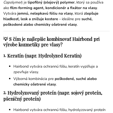
Copolymer
) je
lipofilný (olejový) polymer
, ktorý sa používa
ako
film-forming agent, kondicionér a fixátor na vlasy
.
Vytvára
jemnú, nelepkavú fóliu na vlasy
, ktorá
zlepšuje
hladkosť, lesk a znižuje kostere
– ideálne pre
suché,
poškodené alebo chemicky ošetrené vlasy
.
💡 S čím je najlepšie kombinovať Hairbond pri
výrobe kozmetiky pre vlasy?
1.
Keratín (napr. Hydrolyzed Keratin)
Hairbond vytvára ochrannú fóliu, keratín vyplňuje a
zpevňuje vlasy.
Výborná kombinácia pre
poškodené, suché alebo
chemicky ošetrené vlasy
.
2.
Hydrolyzovaný proteín (napr. sojový proteín,
pšeničný proteín)
Hairbond vytvára ochrannú fóliu, hydrolyzovaný proteín