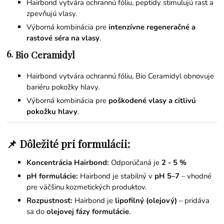
Hairbond vytvára ochrannú fóliu, peptidy stimulujú rast a
zpevňujú vlasy.
Výborná kombinácia pre
intenzívne regeneračné a
rastové séra na vlasy
.
6.
Bio Ceramidyl
Hairbond vytvára ochrannú fóliu, Bio Ceramidyl obnovuje
bariéru pokožky hlavy.
Výborná kombinácia pre
poškodené vlasy a citlivú
pokožku hlavy
.
📌 Dôležité pri formulácii:
Koncentrácia Hairbond:
Odporúčaná je
2 - 5 %
pH formulácie:
Hairbond je stabilný v
pH 5–7
– vhodné
pre väčšinu kozmetických produktov.
Rozpustnosť:
Hairbond je
lipofilný (olejový)
– pridáva
sa do
olejovej fázy formulácie
.