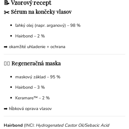
📝 Vzorový recept
✂️ Sérum na končeky vlasov
ľahký olej (napr. arganový) – 98 %
Hairbond – 2 %
➡️ okamžité uhladenie + ochrana
💇‍♀️ Regeneračná maska
maskový základ – 95 %
Hairbond – 3 %
Keramare™ – 2 %
➡️ hĺbková oprava vlasov
Hairbond
(INCI:
Hydrogenated Castor Oil/Sebacic Acid