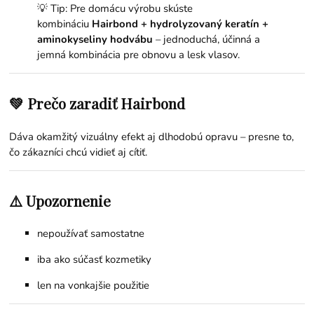
💡 Tip: Pre domácu výrobu skúste
kombináciu
Hairbond + hydrolyzovaný keratín +
aminokyseliny hodvábu
– jednoduchá, účinná a
jemná kombinácia pre obnovu a lesk vlasov.
💚 Prečo zaradiť Hairbond
Dáva okamžitý vizuálny efekt aj dlhodobú opravu – presne to,
čo zákazníci chcú vidieť aj cítiť.
⚠️ Upozornenie
nepoužívať samostatne
iba ako súčasť kozmetiky
len na vonkajšie použitie