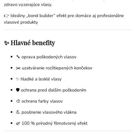
zdravo vyzerajúce vlasy.
👉 Ideálny „bond builder“ efekt pre domáce aj profesionálne
vlasové produkty
✨ Hlavné benefity
🔧 oprava poškodených vlasov
✂️ uzatváranie rozštiepených končekov
✨ hladké a lesklé vlasy
🛡️ ochrana pred ďalším poškodením
🎨 ochrana farby vlasov
💪 posilnenie vlasového vlákna
🌿 100 % prírodný filmotvorný efekt