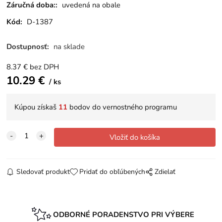
Záručná doba::
uvedená na obale
Kód:
D-1387
Dostupnosť:
na sklade
8.37
€
bez DPH
10.29
€
ks
Kúpou získaš
11
bodov do vernostného programu
Sledovať produkt
Pridať do obľúbených
Zdielať
ODBORNÉ PORADENSTVO PRI VÝBERE