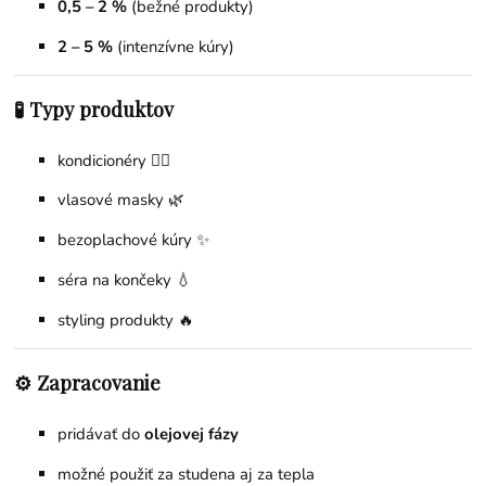
0,5 – 2 %
(bežné produkty)
2 – 5 %
(intenzívne kúry)
🧪 Typy produktov
kondicionéry 💇‍♀️
vlasové masky 🌿
bezoplachové kúry ✨
séra na končeky 💧
styling produkty 🔥
⚙️ Zapracovanie
pridávať do
olejovej fázy
možné použiť za studena aj za tepla