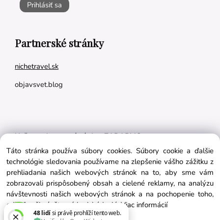
Prihlásiť sa
Partnerské stránky
nichetravel.sk
objavsvet.blog
Naše appky pre vás úplne ZADARMO:
Táto stránka používa súbory cookies. Súbory cookie a ďalšie
Tréningový plán na mieru
technológie sledovania používame na zlepšenie vášho zážitku z
BMI kalkulačka
prehliadania našich webových stránok na to, aby sme vám
zobrazovali prispôsobený obsah a cielené reklamy, na analýzu
Vygeneruj si výživový plán na mieru
návštevnosti našich webových stránok a na pochopenie toho,
odkiaľ naši návštevníci prichádzajú.
Viac informácií