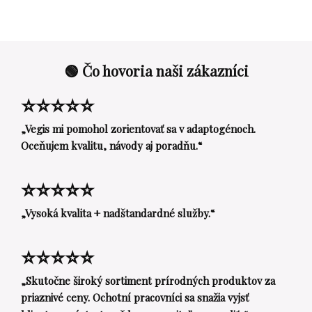
🟢 Čo hovoria naši zákazníci
⭐⭐⭐⭐⭐
„Vegis mi pomohol zorientovať sa v adaptogénoch.
Oceňujem kvalitu, návody aj poradňu.“
⭐⭐⭐⭐⭐
„Vysoká kvalita + nadštandardné služby.“
⭐⭐⭐⭐⭐
„Skutočne široký sortiment prírodných produktov za
priaznivé ceny. Ochotní pracovníci sa snažia vyjsť