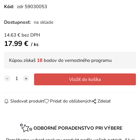
Kód:
zdr 59030053
Dostupnosť:
na sklade
14.63
€
bez DPH
17.99
€
ks
Kúpou získaš
18
bodov do vernostného programu
Sledovať produkt
Pridať do obľúbených
Zdielať
ODBORNÉ PORADENSTVO PRI VÝBERE
Pomáhame vybrať správny produkt podľa vašich potrieb. Ak si