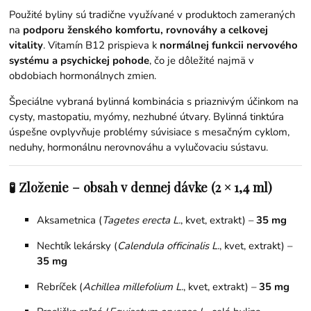
Použité byliny sú tradične využívané v produktoch zameraných
na
podporu ženského komfortu, rovnováhy a celkovej
vitality
. Vitamín B12 prispieva k
normálnej funkcii nervového
systému a psychickej pohode
, čo je dôležité najmä v
obdobiach hormonálnych zmien.
Špeciálne vybraná bylinná kombinácia s priaznivým účinkom na
cysty, mastopatiu, myómy, nezhubné útvary. Bylinná tinktúra
úspešne ovplyvňuje problémy súvisiace s mesačným cyklom,
neduhy, hormonálnu nerovnováhu a vylučovaciu sústavu.
🧪 Zloženie – obsah v dennej dávke (2 × 1,4 ml)
Aksametnica (
Tagetes erecta L.
, kvet, extrakt) –
35 mg
Nechtík lekársky (
Calendula officinalis L.
, kvet, extrakt) –
35 mg
Rebríček (
Achillea millefolium L.
, kvet, extrakt) –
35 mg