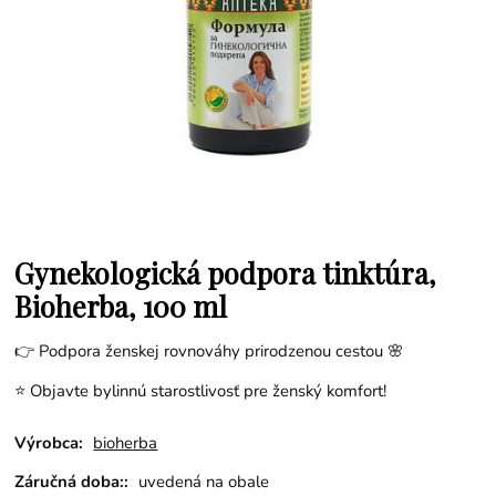
Gynekologická podpora tinktúra,
Bioherba, 100 ml
👉 Podpora ženskej rovnováhy prirodzenou cestou 🌸
⭐ Objavte bylinnú starostlivosť pre ženský komfort!
Výrobca:
bioherba
Záručná doba::
uvedená na obale