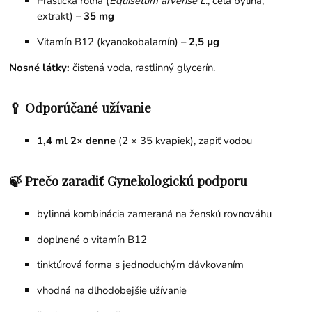
Praslička roľná (
Equisetum arvense L.
, celá bylina,
extrakt) –
35 mg
Vitamín B12 (kyanokobalamín) –
2,5 μg
Nosné látky:
čistená voda, rastlinný glycerín.
🥄 Odporúčané užívanie
1,4 ml 2× denne
(2 × 35 kvapiek), zapiť vodou
🍃 Prečo zaradiť Gynekologickú podporu
bylinná kombinácia zameraná na ženskú rovnováhu
doplnené o vitamín B12
tinktúrová forma s jednoduchým dávkovaním
vhodná na dlhodobejšie užívanie