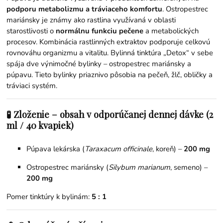
podporu metabolizmu a tráviaceho komfortu
. Ostropestrec
mariánsky je známy ako rastlina využívaná v oblasti
starostlivosti o
normálnu funkciu pečene
a metabolických
procesov. Kombinácia rastlinných extraktov podporuje celkovú
rovnováhu organizmu a vitalitu. Bylinná tinktúra „Detox“ v sebe
spája dve výnimočné bylinky – ostropestrec mariánsky a
púpavu. Tieto bylinky priaznivo pôsobia na pečeň, žlč, obličky a
tráviaci systém.
🧪 Zloženie – obsah v odporúčanej dennej dávke (2
ml / 40 kvapiek)
Púpava lekárska (
Taraxacum officinale
, koreň) –
200 mg
Ostropestrec mariánsky (
Silybum marianum
, semeno) –
200 mg
Pomer tinktúry k bylinám:
5 : 1