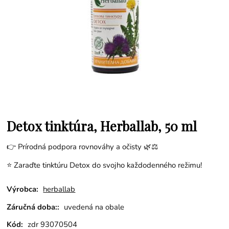
Detox tinktúra, Herballab, 50 ml
👉 Prírodná podpora rovnováhy a očisty 🌿⚖️
⭐ Zaraďte tinktúru Detox do svojho každodenného režimu!
Výrobca:
herballab
Záručná doba::
uvedená na obale
Kód:
zdr 93070504