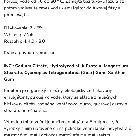
horúcej vode od 70 do 80 ° C. Zahrejte tiež tukovú fázu a až
potom vmiešajte zmes voda / emulgátor do tukovej fázy a
premiešajte.
Dávkovanie: 2 - 5%
Vzhľad: prášok
Rozsah pH: 4,0 - 8,0
Krajina pôvodu Nemecko
INCI: Sodium Citrate, Hydrolyzed Milk Protein, Magnesium
Stearate, Cyamopsis Tetragonoloba (Guar) Gum, Xanthan
Gum
Emulpro je organický mliečny, ekologicky certifikovaný
emulgátor typu olej vo vode, ktorý sa skladá z mliečnych
bielkovín, citrátu sodného, ​​xantánovej gumy, guarovej gumy a
stearátu horečnatého.
Výhodou tohto veľmi jemného emulgátora Emulprot je, že
výrobky s ním upravené sú na pokožke veľmi ľahké, nevytvárajú
mastný film, majú dokonca matný efekt a majú tekutú