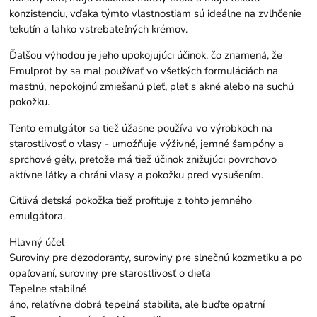
konzistenciu, vďaka týmto vlastnostiam sú ideálne na zvlhčenie
tekutín a ľahko vstrebateľných krémov.
Ďalšou výhodou je jeho upokojujúci účinok, čo znamená, že
Emulprot by sa mal používať vo všetkých formuláciách na
mastnú, nepokojnú zmiešanú pleť, pleť s akné alebo na suchú
pokožku.
Tento emulgátor sa tiež úžasne používa vo výrobkoch na
starostlivosť o vlasy - umožňuje výživné, jemné šampóny a
sprchové gély, pretože má tiež účinok znižujúci povrchovo
aktívne látky a chráni vlasy a pokožku pred vysušením.
Citlivá detská pokožka tiež profituje z tohto jemného
emulgátora.
Hlavný účel
Suroviny pre dezodoranty, suroviny pre slnečnú kozmetiku a po
opaľovaní, suroviny pre starostlivosť o dieťa
Tepelne stabilné
áno, relatívne dobrá tepelná stabilita, ale buďte opatrní