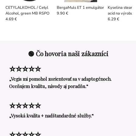
CETYLALKOHOL / Cetyl
BergaMuls ET 1 emulgátor
Kyselina stearov
Alcohol, green MB RSPO
acid na výrobu 
9.90 €
4.69 €
6.29 €
🟢 Čo hovoria naši zákazníci
⭐⭐⭐⭐⭐
„Vegis mi pomohol zorientovať sa v adaptogénoch.
Oceňujem kvalitu, návody aj poradňu.“
⭐⭐⭐⭐⭐
„Vysoká kvalita + nadštandardné služby.“
⭐⭐⭐⭐⭐