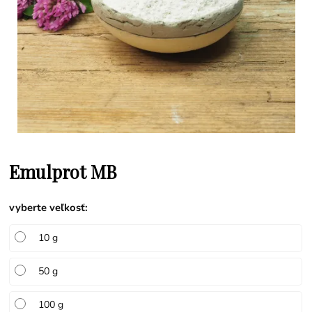
Emulprot MB
vyberte veľkosť
:
10 g
50 g
100 g