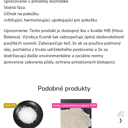
Spracovanie v prírodnej kozmetike
Vodná fáza
Účinok na pokožku
zvlhčujúci, harmonizujúci, upokojujúci pre pokožku
Upozornenie: Tento produkt je dostupný iba v kvalite MB (Mass
Balance). Výrobca Evonik tak zabezpečuje úplnú sledovateľnosť
použitých surovín. Zabezpečuje tiež, že ak sa používa palmový
olej, pochádza z trvalo udržateľného pestovania a že sa
dodržiavajú ďalšie environmentálne a sociálne normy
(prevencia zaberania pôdy, ochrana prirodzených biotopov).
Podobné produkty
NÁŠ TIP
rýchla a jednoduchá emulgácia, TOP!