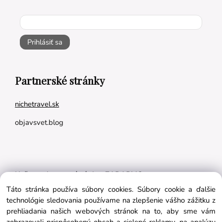
Prihlásiť sa
Partnerské stránky
nichetravel.sk
objavsvet.blog
Naše appky pre vás úplne ZADARMO:
Táto stránka používa súbory cookies. Súbory cookie a ďalšie
Tréningový plán na mieru
technológie sledovania používame na zlepšenie vášho zážitku z
BMI kalkulačka
prehliadania našich webových stránok na to, aby sme vám