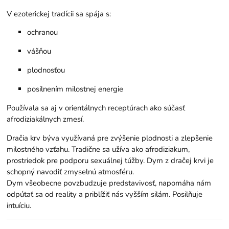
V ezoterickej tradícii sa spája s:
ochranou
vášňou
plodnosťou
posilnením milostnej energie
Používala sa aj v orientálnych receptúrach ako súčasť
afrodiziakálnych zmesí.
Dračia krv býva využívaná pre zvýšenie plodnosti a zlepšenie
milostného vzťahu. Tradične sa užíva ako afrodiziakum,
prostriedok pre podporu sexuálnej túžby. Dym z dračej krvi je
schopný navodiť zmyselnú atmosféru.
Dym všeobecne povzbudzuje predstavivosť, napomáha nám
odpútať sa od reality a priblížiť nás vyšším silám. Posilňuje
intuíciu.