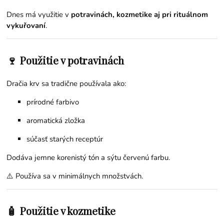
Dnes má využitie v
potravinách, kozmetike aj pri rituálnom
vykuřovaní
.
🍷 Použitie v potravinách
Dračia krv sa tradične používala ako:
prírodné farbivo
aromatická zložka
súčasť starých receptúr
Dodáva jemne korenistý tón a sýtu červenú farbu.
⚠️ Používa sa v minimálnych množstvách.
🧴 Použitie v kozmetike