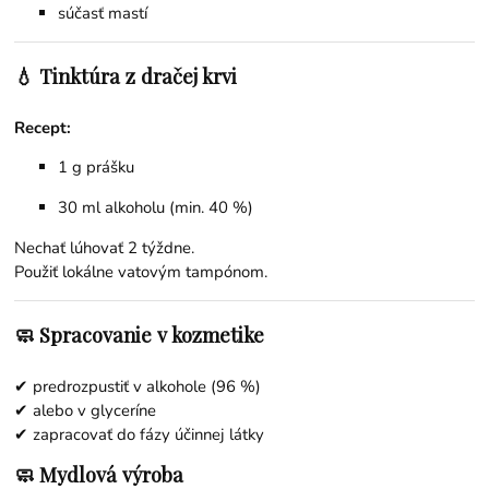
súčasť mastí
💧 Tinktúra z dračej krvi
Recept:
1 g prášku
30 ml alkoholu (min. 40 %)
Nechať lúhovať 2 týždne.
Použiť lokálne vatovým tampónom.
🧼 Spracovanie v kozmetike
✔ predrozpustiť v alkohole (96 %)
✔ alebo v glyceríne
✔ zapracovať do fázy účinnej látky
🧼 Mydlová výroba