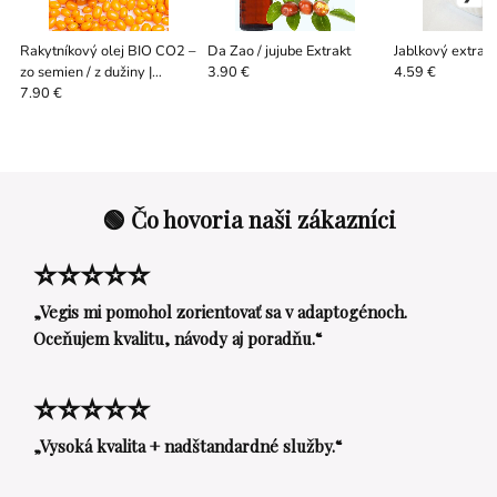
Rakytníkový olej BIO CO2 –
Da Zao / jujube Extrakt
Jablkový extrakt
zo semien / z dužiny |
3.90 €
4.59 €
prírodná starostlivosť o pleť
7.90 €
🟢 Čo hovoria naši zákazníci
⭐⭐⭐⭐⭐
„Vegis mi pomohol zorientovať sa v adaptogénoch.
Oceňujem kvalitu, návody aj poradňu.“
⭐⭐⭐⭐⭐
„Vysoká kvalita + nadštandardné služby.“