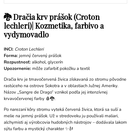
🐉 Dračia krv prášok (Croton
lechleri)| Kozmetika, farbivo a
vydymovadlo
INCI:
Croton Lechleri
Forma:
jemný červený prášok
Rozpustnosť:
alkohol, glycerín
Upozornenie:
môže zafarbiť pokožku a textil
Dračia krv je tmavočervená živica získavaná zo stromu pôvodne
rastúceho na ostrove Sokotra a v oblastiach Južnej Ameriky.
Názov „Sangre de Drago“ vznikol podľa jej intenzívnej
krvavočervenej farby 🩸🐉.
Po narezaní kôry stromu vyteká červená živica, ktorá sa suší a
melie na jemný prášok. Už v stredoveku ju používali maliari,
alchymisti aj výrobcovia hudobných nástrojov – dodávala lakom
sýtu farbu a mystický charakter ✨🎻