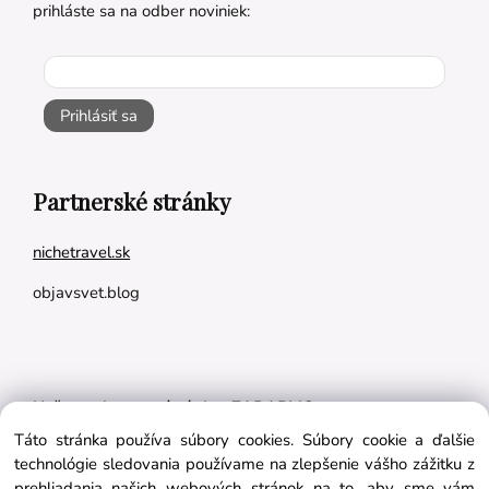
prihláste sa na odber noviniek:
Prihlásiť sa
Partnerské stránky
nichetravel.sk
objavsvet.blog
Naše appky pre vás úplne ZADARMO:
Táto stránka používa súbory cookies. Súbory cookie a ďalšie
Tréningový plán na mieru
technológie sledovania používame na zlepšenie vášho zážitku z
BMI kalkulačka
prehliadania našich webových stránok na to, aby sme vám