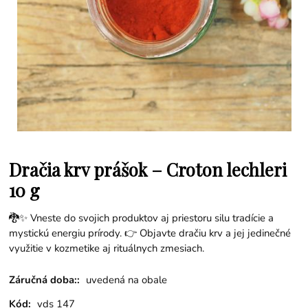
Dračia krv prášok – Croton lechleri
10 g
🐉✨ Vneste do svojich produktov aj priestoru silu tradície a
mystickú energiu prírody. 👉 Objavte dračiu krv a jej jedinečné
využitie v kozmetike aj rituálnych zmesiach.
Záručná doba::
uvedená na obale
Kód:
vds 147