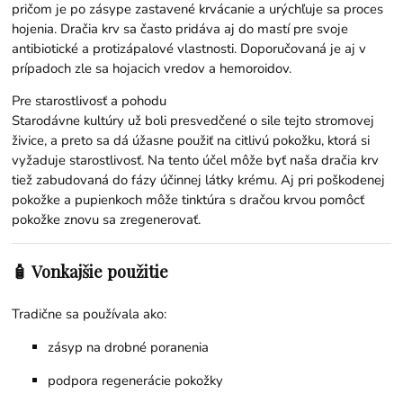
pričom je po zásype zastavené krvácanie a urýchľuje sa proces
hojenia. Dračia krv sa často pridáva aj do mastí pre svoje
antibiotické a protizápalové vlastnosti. Doporučovaná je aj v
prípadoch zle sa hojacich vredov a hemoroidov.
Pre starostlivosť a pohodu
Starodávne kultúry už boli presvedčené o sile tejto stromovej
živice, a preto sa dá úžasne použiť na citlivú pokožku, ktorá si
vyžaduje starostlivosť. Na tento účel môže byť naša dračia krv
tiež zabudovaná do fázy účinnej látky krému. Aj pri poškodenej
pokožke a pupienkoch môže tinktúra s dračou krvou pomôcť
pokožke znovu sa zregenerovať.
🧴 Vonkajšie použitie
Tradične sa používala ako:
zásyp na drobné poranenia
podpora regenerácie pokožky