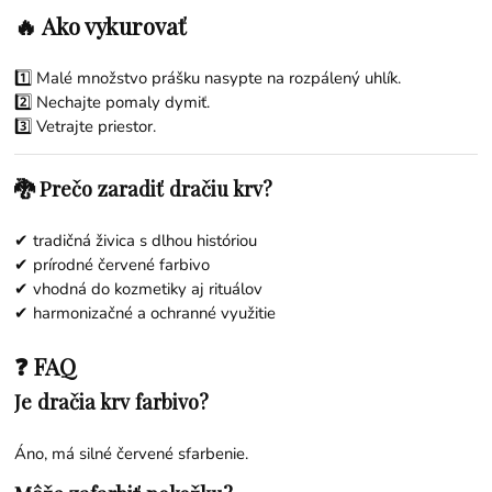
🔥 Ako vykurovať
1️⃣ Malé množstvo prášku nasypte na rozpálený uhlík.
2️⃣ Nechajte pomaly dymiť.
3️⃣ Vetrajte priestor.
🐉 Prečo zaradiť dračiu krv?
✔ tradičná živica s dlhou históriou
✔ prírodné červené farbivo
✔ vhodná do kozmetiky aj rituálov
✔ harmonizačné a ochranné využitie
❓ FAQ
Je dračia krv farbivo?
Áno, má silné červené sfarbenie.