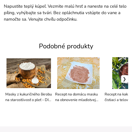
Napustite teplý kúpeľ. Vezmite malú hrsť a naneste na celé telo
píling, vyhýbajte sa tvári. Bez opláchnutia vstúpte do vane a
namočte sa. Venujte chvíľu odpočinku.
Podobné produkty
Masky z kukuričného škrobu
Recept na domácu masku
Recept na kaka
na starostlivosť o pleť – DIY
na obnovenie mladistvej
čistiaci a telový
recepty
žiary
1)