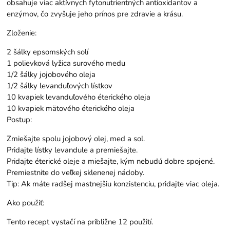
obsahuje viac aktívnych fytonutrientných antioxidantov a
enzýmov, čo zvyšuje jeho prínos pre zdravie a krásu.
Zloženie:
2 šálky epsomských solí
1 polievková lyžica surového medu
1/2 šálky jojobového oleja
1/2 šálky levanduľových lístkov
10 kvapiek levanduľového éterického oleja
10 kvapiek mätového éterického oleja
Postup:
Zmiešajte spolu jojobový olej, med a soľ.
Pridajte lístky levandule a premiešajte.
Pridajte éterické oleje a miešajte, kým nebudú dobre spojené.
Premiestnite do veľkej sklenenej nádoby.
Tip: Ak máte radšej mastnejšiu konzistenciu, pridajte viac oleja.
Ako použiť:
Tento recept vystačí na približne 12 použití.