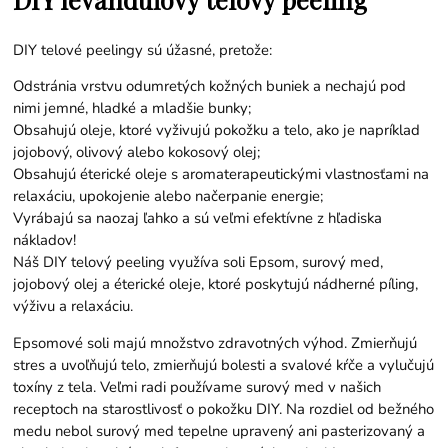
DIY telové peelingy sú úžasné, pretože:
Odstránia vrstvu odumretých kožných buniek a nechajú pod
nimi jemné, hladké a mladšie bunky;
Obsahujú oleje, ktoré vyživujú pokožku a telo, ako je napríklad
jojobový, olivový alebo kokosový olej;
Obsahujú éterické oleje s aromaterapeutickými vlastnosťami na
relaxáciu, upokojenie alebo načerpanie energie;
Vyrábajú sa naozaj ľahko a sú veľmi efektívne z hľadiska
nákladov!
Náš DIY telový peeling využíva soli Epsom, surový med,
jojobový olej a éterické oleje, ktoré poskytujú nádherné píling,
výživu a relaxáciu.
Epsomové soli majú množstvo zdravotných výhod. Zmierňujú
stres a uvoľňujú telo, zmierňujú bolesti a svalové kŕče a vylučujú
toxíny z tela. Veľmi radi používame surový med v našich
receptoch na starostlivosť o pokožku DIY. Na rozdiel od bežného
medu nebol surový med tepelne upravený ani pasterizovaný a