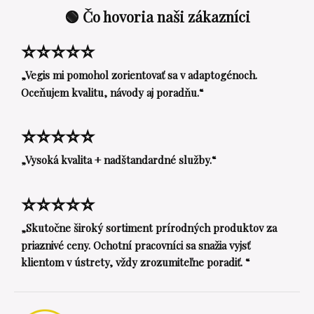
🟢 Čo hovoria naši zákazníci
⭐⭐⭐⭐⭐
„Vegis mi pomohol zorientovať sa v adaptogénoch.
Oceňujem kvalitu, návody aj poradňu.“
⭐⭐⭐⭐⭐
„Vysoká kvalita + nadštandardné služby.“
⭐⭐⭐⭐⭐
„Skutočne široký sortiment prírodných produktov za
priaznivé ceny. Ochotní pracovníci sa snažia vyjsť
klientom v ústrety, vždy zrozumiteľne poradiť. “