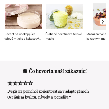
Recept na upokojujúce
Šľahané nechtíkové telové
Masážna tyčinka
telové mlieko s kokosovým
maslo
kakaovým mas
mliekom a bakuchiolom
🟢 Čo hovoria naši zákazníci
⭐⭐⭐⭐⭐
„Vegis mi pomohol zorientovať sa v adaptogénoch.
Oceňujem kvalitu, návody aj poradňu.“