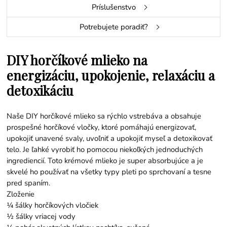
Príslušenstvo
Potrebujete poradiť?
DIY horčíkové mlieko na
energizáciu, upokojenie, relaxáciu a
detoxikáciu
Naše DIY horčíkové mlieko sa rýchlo vstrebáva a obsahuje
prospešné horčíkové vločky, ktoré pomáhajú energizovať,
upokojiť unavené svaly, uvoľniť a upokojiť myseľ a detoxikovať
telo. Je ľahké vyrobiť ho pomocou niekoľkých jednoduchých
ingrediencií. Toto krémové mlieko je super absorbujúce a je
skvelé ho používať na všetky typy pleti po sprchovaní a tesne
pred spaním.
Zloženie
¼ šálky horčíkových vločiek
½ šálky vriacej vody