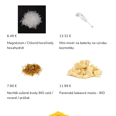
6.49 €
13.32 €
Magnézium / Chlorid horečnatý,
Mini mixér na baterky na výrobu
hexahydrát
kozmetiky
7.90 €
11.99 €
Nechtík sušené kvety BIO celé /
Panenské kakaové maslo - BIO
rezané / prášok