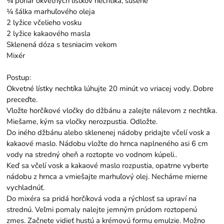
¼ pohár okvetných lístkov nechtíka, sušené
¼ šálka marhuľového oleja
2 lyžice včelieho vosku
2 lyžice kakaového masla
Sklenená dóza s tesniacim vekom
Mixér
Postup:
Okvetné lístky nechtíka lúhujte 20 minút vo vriacej vody. Dobre
preceďte.
Vložte horčíkové vločky do džbánu a zalejte nálevom z nechtíka.
Miešame, kým sa vločky nerozpustia. Odložte.
Do iného džbánu alebo sklenenej nádoby pridajte včelí vosk a
kakaové maslo. Nádobu vložte do hrnca naplneného asi 6 cm
vody na stredný oheň a roztopte vo vodnom kúpeli..
Keď sa včelí vosk a kakaové maslo rozpustia, opatrne vyberte
nádobu z hrnca a vmiešajte marhuľový olej. Necháme mierne
vychladnúť.
Do mixéra sa pridá horčíková voda a rýchlosť sa upraví na
strednú. Veľmi pomaly nalejte jemným prúdom roztopenú
zmes. Začnete vidieť hustú a krémovú formu emulzie. Možno