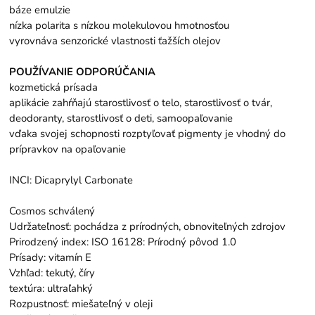
báze emulzie
nízka polarita s nízkou molekulovou hmotnosťou
vyrovnáva senzorické vlastnosti ťažších olejov
POUŽÍVANIE ODPORÚČANIA
kozmetická prísada
aplikácie zahŕňajú starostlivosť o telo, starostlivosť o tvár,
deodoranty, starostlivosť o deti, samoopaľovanie
vďaka svojej schopnosti rozptyľovať pigmenty je vhodný do
prípravkov na opaľovanie
INCI: Dicaprylyl Carbonate
Cosmos schválený
Udržateľnosť: pochádza z prírodných, obnoviteľných zdrojov
Prirodzený index: ISO 16128: Prírodný pôvod 1.0
Prísady: vitamín E
Vzhľad: tekutý, číry
textúra: ultraľahký
Rozpustnosť: miešateľný v oleji