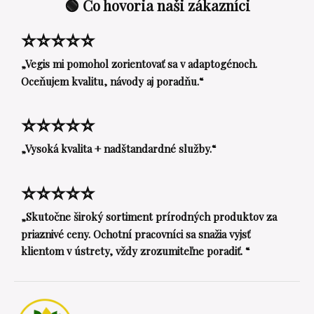
🟢 Čo hovoria naši zákazníci
⭐⭐⭐⭐⭐
„Vegis mi pomohol zorientovať sa v adaptogénoch.
Oceňujem kvalitu, návody aj poradňu.“
⭐⭐⭐⭐⭐
„Vysoká kvalita + nadštandardné služby.“
⭐⭐⭐⭐⭐
„Skutočne široký sortiment prírodných produktov za
priaznivé ceny. Ochotní pracovníci sa snažia vyjsť
klientom v ústrety, vždy zrozumiteľne poradiť. “