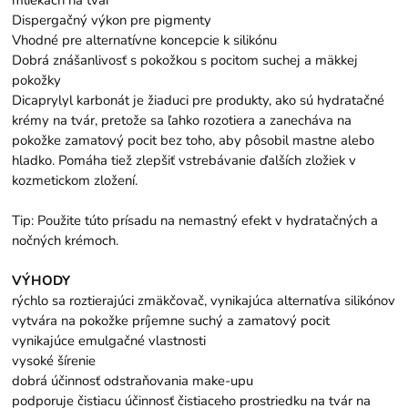
Dispergačný výkon pre pigmenty
Vhodné pre alternatívne koncepcie k silikónu
Dobrá znášanlivosť s pokožkou s pocitom suchej a mäkkej
pokožky
Dicaprylyl karbonát je žiaduci pre produkty, ako sú hydratačné
krémy na tvár, pretože sa ľahko rozotiera a zanecháva na
pokožke zamatový pocit bez toho, aby pôsobil mastne alebo
hladko. Pomáha tiež zlepšiť vstrebávanie ďalších zložiek v
kozmetickom zložení.
Tip: Použite túto prísadu na nemastný efekt v hydratačných a
nočných krémoch.
VÝHODY
rýchlo sa roztierajúci zmäkčovač, vynikajúca alternatíva silikónov
vytvára na pokožke príjemne suchý a zamatový pocit
vynikajúce emulgačné vlastnosti
vysoké šírenie
dobrá účinnosť odstraňovania make-upu
podporuje čistiacu účinnosť čistiaceho prostriedku na tvár na