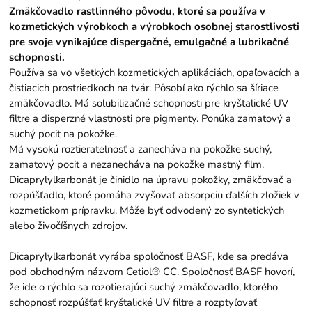
Zmäkčovadlo rastlinného pôvodu, ktoré sa používa v
kozmetických výrobkoch a výrobkoch osobnej starostlivosti
pre svoje vynikajúce dispergačné, emulgačné a lubrikačné
schopnosti.
Používa sa vo všetkých kozmetických aplikáciách, opaľovacích a
čistiacich prostriedkoch na tvár. Pôsobí ako rýchlo sa šíriace
zmäkčovadlo. Má solubilizačné schopnosti pre kryštalické UV
filtre a disperzné vlastnosti pre pigmenty. Ponúka zamatový a
suchý pocit na pokožke.
Má vysokú roztierateľnosť a zanecháva na pokožke suchý,
zamatový pocit a nezanecháva na pokožke mastný film.
Dicaprylylkarbonát je činidlo na úpravu pokožky, zmäkčovač a
rozpúšťadlo, ktoré pomáha zvyšovať absorpciu ďalších zložiek v
kozmetickom prípravku. Môže byť odvodený zo syntetických
alebo živočíšnych zdrojov.
Dicaprylylkarbonát vyrába spoločnosť BASF, kde sa predáva
pod obchodným názvom Cetiol® CC. Spoločnosť BASF hovorí,
že ide o rýchlo sa rozotierajúci suchý zmäkčovadlo, ktorého
schopnosť rozpúšťať kryštalické UV filtre a rozptyľovať