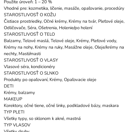
Použite úroveň: 1 – 20 %
Vhodné pre: kozmetika, líčenie, masáže, opaľovanie, procedúry
STAROSTLIVOSŤ O KOŽU
Čistiace prostriedky, Očné krémy, Krémy na tvár, Pleťové oleje,
Odličovače, Séra, Ošetrenia, Holenie/po holení
STAROSTLIVOSŤ O TELO
Balzamy, Telové maslá, Telové oleje, Krémy, Pleťové vody,
Krémy na nohy, Krémy na ruky, Masážne oleje, Oleje/krémy na
nechty, Masti/masti
STAROSTLIVOSŤ O VLASY
Vlasové séra, kondicionéry
STAROSTLIVOSŤ O SLNKO
Produkty po opaľovaní, Krémy, Opaľovacie oleje
DETI
Krémy, balzamy
MAKEUP
Korektory, očné tiene, očné linky, podkladové bázy, maskara
TYP PLETI
Všetky typy, so sklonom k ​​akné, mastná
TYP VLASOV
Všetky druhy