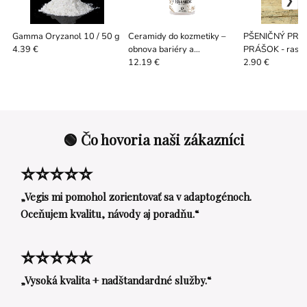
Gamma Oryzanol 10 / 50 g
Ceramidy do kozmetiky –
PŠENIČNÝ PRO
obnova bariéry a
PRÁŠOK - rastl
4.39 €
hydratácia 5 g
náhrada elastín
12.19 €
2.90 €
🟢 Čo hovoria naši zákazníci
⭐⭐⭐⭐⭐
„Vegis mi pomohol zorientovať sa v adaptogénoch.
Oceňujem kvalitu, návody aj poradňu.“
⭐⭐⭐⭐⭐
„Vysoká kvalita + nadštandardné služby.“