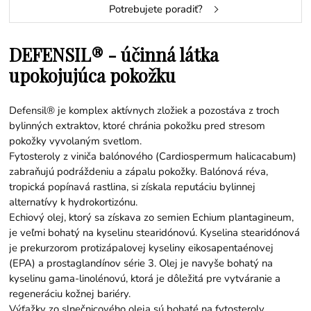
Potrebujete poradiť?
DEFENSIL® - účinná látka
upokojujúca pokožku
Defensil® je komplex aktívnych zložiek a pozostáva z troch
bylinných extraktov, ktoré chránia pokožku pred stresom
pokožky vyvolaným svetlom.
Fytosteroly z viniča balónového (Cardiospermum halicacabum)
zabraňujú podráždeniu a zápalu pokožky. Balónová réva,
tropická popínavá rastlina, si získala reputáciu bylinnej
alternatívy k hydrokortizónu.
Echiový olej, ktorý sa získava zo semien Echium plantagineum,
je veľmi bohatý na kyselinu stearidónovú. Kyselina stearidónová
je prekurzorom protizápalovej kyseliny eikosapentaénovej
(EPA) a prostaglandínov série 3. Olej je navyše bohatý na
kyselinu gama-linolénovú, ktorá je dôležitá pre vytváranie a
regeneráciu kožnej bariéry.
Výťažky zo slnečnicového oleja sú bohaté na fytosteroly