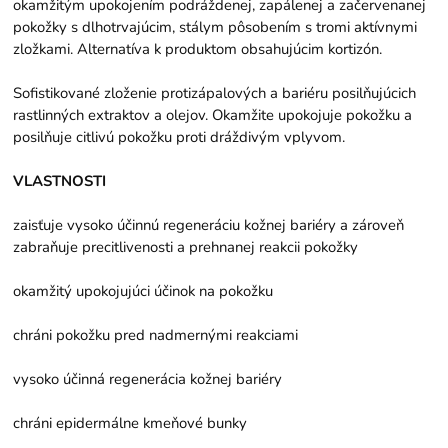
okamžitým upokojením podráždenej, zapálenej a začervenanej
pokožky s dlhotrvajúcim, stálym pôsobením s tromi aktívnymi
zložkami. Alternatíva k produktom obsahujúcim kortizón.
Sofistikované zloženie protizápalových a bariéru posilňujúcich
rastlinných extraktov a olejov. Okamžite upokojuje pokožku a
posilňuje citlivú pokožku proti dráždivým vplyvom.
VLASTNOSTI
zaisťuje vysoko účinnú regeneráciu kožnej bariéry a zároveň
zabraňuje precitlivenosti a prehnanej reakcii pokožky
okamžitý upokojujúci účinok na pokožku
chráni pokožku pred nadmernými reakciami
vysoko účinná regenerácia kožnej bariéry
chráni epidermálne kmeňové bunky