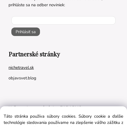
prihláste sa na odber noviniek:
Prihlásiť sa
Partnerské stránky
nichetravel.sk
objavsvet.blog
Naše appky pre vás úplne ZADARMO:
Táto stránka používa súbory cookies. Súbory cookie a ďalšie
Tréningový plán na mieru
technológie sledovania používame na zlepšenie vášho zážitku z