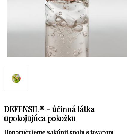
DEFENSIL® - účinná látka
upokojujúca pokožku
Doporučujeme zakúpiť spolu s tovarom