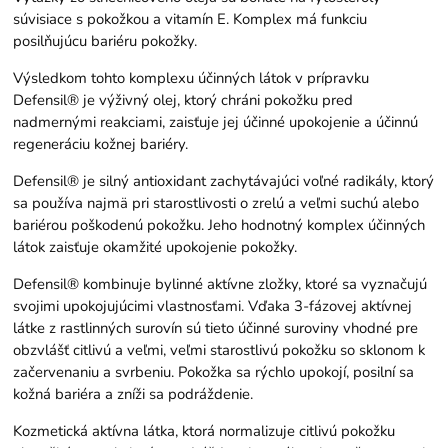
súvisiace s pokožkou a vitamín E. Komplex má funkciu
posilňujúcu bariéru pokožky.
Výsledkom tohto komplexu účinných látok v prípravku
Defensil® je výživný olej, ktorý chráni pokožku pred
nadmernými reakciami, zaisťuje jej účinné upokojenie a účinnú
regeneráciu kožnej bariéry.
Defensil® je silný antioxidant zachytávajúci voľné radikály, ktorý
sa používa najmä pri starostlivosti o zrelú a veľmi suchú alebo
bariérou poškodenú pokožku. Jeho hodnotný komplex účinných
látok zaisťuje okamžité upokojenie pokožky.
Defensil® kombinuje bylinné aktívne zložky, ktoré sa vyznačujú
svojimi upokojujúcimi vlastnosťami. Vďaka 3-fázovej aktívnej
látke z rastlinných surovín sú tieto účinné suroviny vhodné pre
obzvlášť citlivú a veľmi, veľmi starostlivú pokožku so sklonom k ​​
začervenaniu a svrbeniu. Pokožka sa rýchlo upokojí, posilní sa
kožná bariéra a zníži sa podráždenie.
Kozmetická aktívna látka, ktorá normalizuje citlivú pokožku