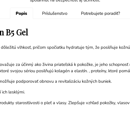
Popis
Príslušenstvo
Potrebujete poradiť?
n B5 Gel
ežitú vlhkosť, pričom spočiatku hydratuje tým, že posilňuje kožnú b
ažuje za účinný ako živina priateľská k pokožke, je jeho schopnosť r
toré svojou sériou posilňujú kolagén a elastín. , proteíny, ktoré pom
umožňuje podporovať obnovu a revitalizáciu kožných buniek.
 ich lesklými.
rodukty starostlivosti o pleť a vlasy. Zlepšuje vzhľad pokožky, vlaso