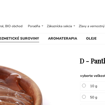
ural, BIO obchod
Poradňa
Zákaznícka sekcia
Zľavy a vernostn
OZMETICKÉ SUROVINY
AROMATERAPIA
OLEJE
D - Pant
vyberte veľkos
10 g
50 g