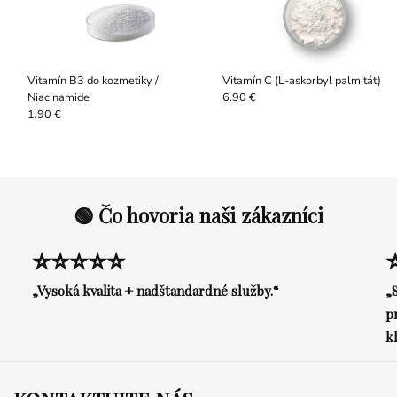
Vitamín B3 do kozmetiky /
Vitamín C (L-askorbyl palmitát)
Niacinamide
6.90 €
1.90 €
🟢 Čo hovoria naši zákazníci
⭐⭐⭐⭐⭐
„Vysoká kvalita + nadštandardné služby.“
„
p
k