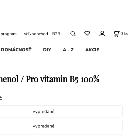
0
ks
ý program
Veľkoobchod - B2B
DOMÁCNOSŤ
DIY
A - Z
AKCIE
henol / Pro vitamin B5 100%
ť
:
vypredané
vypredané