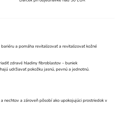
ariéru a pomáha revitalizovať a revitalizovať kožné
iadiť zdravé hladiny fibroblastov – buniek
áhajú udržiavať pokožku jasnú, pevnú a jednotnú.
v a nechtov a zároveň pôsobí ako upokojujúci prostriedok v