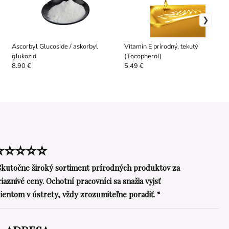
Ascorbyl Glucoside / askorbyl
Vitamín E prírodný, tekutý
glukozid
(Tocopherol)
8.90 €
5.49 €
⭐⭐⭐⭐⭐
Skutočne široký sortiment prírodných produktov za
riaznivé ceny. Ochotní pracovníci sa snažia vyjsť
lientom v ústrety, vždy zrozumiteľne poradiť. “