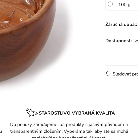
100 g
Záručná doba::
Dostupnosť:
v
Sledovať pr
STAROSTLIVO VYBRANÁ KVALITA
.
Do ponuky zaraďujeme iba produkty s jasným pôvodom a
u
transparentným zložením. Vyberáme tak, aby ste sa mohli
spoľahnúť na bezpečnosť aj účinnosť.