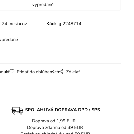
vypredané
24 mesiacov
Kód:
g 2248714
ypredané
odukt
Pridať do obľúbených
Zdielať
SPOĽAHLIVÁ DOPRAVA DPD / SPS
Doprava od 1,99 EUR
Doprava zdarma od 39 EUR
Darček pri objednávke nad 50 EUR