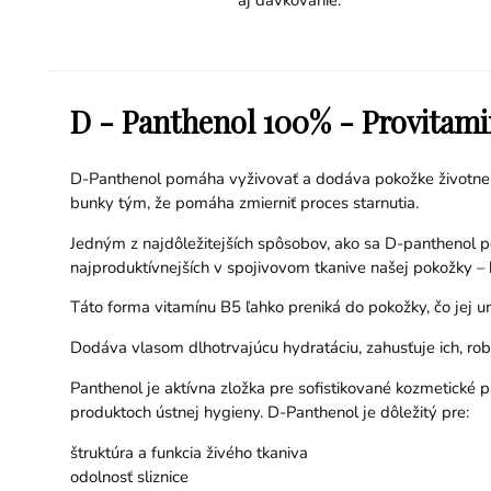
D - Panthenol 100% - Provitami
D-Panthenol pomáha vyživovať a dodáva pokožke životne dôl
bunky tým, že pomáha zmierniť proces starnutia.
Jedným z najdôležitejších spôsobov, ako sa D-panthenol pov
najproduktívnejších v spojivovom tkanive našej pokožky – k
Táto forma vitamínu B5 ľahko preniká do pokožky, čo jej 
Dodáva vlasom dlhotrvajúcu hydratáciu, zahusťuje ich, robí
Panthenol je aktívna zložka pre sofistikované kozmetické p
produktoch ústnej hygieny. D-Panthenol je dôležitý pre:
štruktúra a funkcia živého tkaniva
odolnosť sliznice