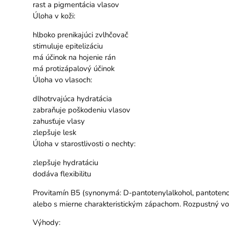
rast a pigmentácia vlasov
Úloha v koži:
hlboko prenikajúci zvlhčovač
stimuluje epitelizáciu
má účinok na hojenie rán
má protizápalový účinok
Úloha vo vlasoch:
dlhotrvajúca hydratácia
zabraňuje poškodeniu vlasov
zahusťuje vlasy
zlepšuje lesk
Úloha v starostlivosti o nechty:
zlepšuje hydratáciu
dodáva flexibilitu
Provitamín B5 (synonymá: D-pantotenylalkohol, pantotenol
alebo s mierne charakteristickým zápachom. Rozpustný vo v
Výhody: