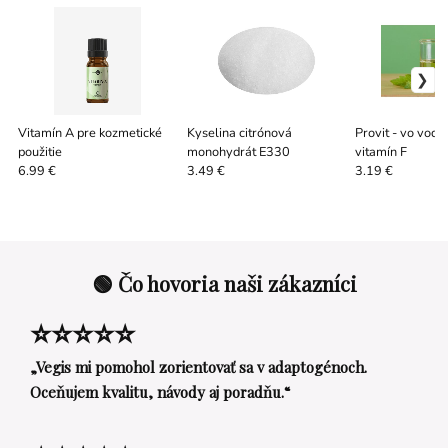
Vitamín A pre kozmetické
Kyselina citrónová
Provit - vo vode
použitie
monohydrát E330
vitamín F
6.99 €
3.49 €
3.19 €
🟢 Čo hovoria naši zákazníci
⭐⭐⭐⭐⭐
„Vegis mi pomohol zorientovať sa v adaptogénoch.
Oceňujem kvalitu, návody aj poradňu.“