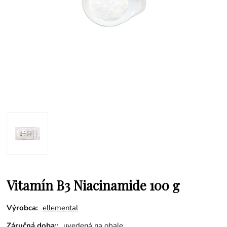
Vitamín B3 Niacinamide 100 g
Výrobca:
ellemental
Záručná doba::
uvedená na obale