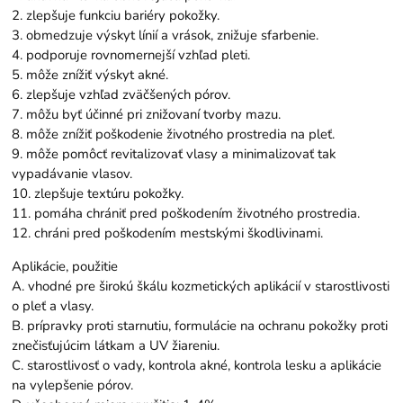
2. zlepšuje funkciu bariéry pokožky.
3. obmedzuje výskyt línií a vrások, znižuje sfarbenie.
4. podporuje rovnomernejší vzhľad pleti.
5. môže znížiť výskyt akné.
6. zlepšuje vzhľad zväčšených pórov.
7. môžu byť účinné pri znižovaní tvorby mazu.
8. môže znížiť poškodenie životného prostredia na pleť.
9. môže pomôcť revitalizovať vlasy a minimalizovať tak
vypadávanie vlasov.
10. zlepšuje textúru pokožky.
11. pomáha chrániť pred poškodením životného prostredia.
12. chráni pred poškodením mestskými škodlivinami.
Aplikácie, použitie
A. vhodné pre širokú škálu kozmetických aplikácií v starostlivosti
o pleť a vlasy.
B. prípravky proti starnutiu, formulácie na ochranu pokožky proti
znečisťujúcim látkam a UV žiareniu.
C. starostlivosť o vady, kontrola akné, kontrola lesku a aplikácie
na vylepšenie pórov.