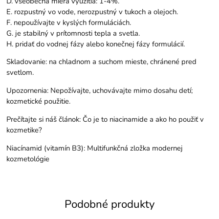
D. všeobecná miera využitia: 1-4%.
E. rozpustný vo vode, nerozpustný v tukoch a olejoch.
F. nepoužívajte v kyslých formuláciách.
G. je stabilný v prítomnosti tepla a svetla.
H. pridať do vodnej fázy alebo konečnej fázy formulácií.
Skladovanie: na chladnom a suchom mieste, chránené pred
svetlom.
Upozornenia: Nepožívajte, uchovávajte mimo dosahu detí;
kozmetické použitie.
Prečítajte si náš článok:
Čo je to niacinamide a ako ho použiť v
kozmetike?
Niacínamid (vitamín B3): Multifunkčná zložka modernej
kozmetológie
Podobné produkty