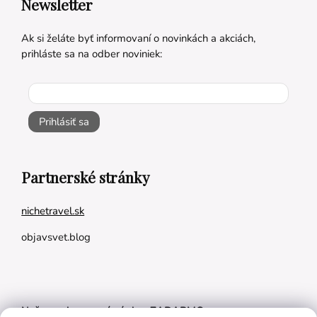
Newsletter
Ak si želáte byť informovaní o novinkách a akciách,
prihláste sa na odber noviniek:
Prihlásiť sa
Partnerské stránky
nichetravel.sk
objavsvet.blog
Naše appky pre vás úplne ZADARMO: