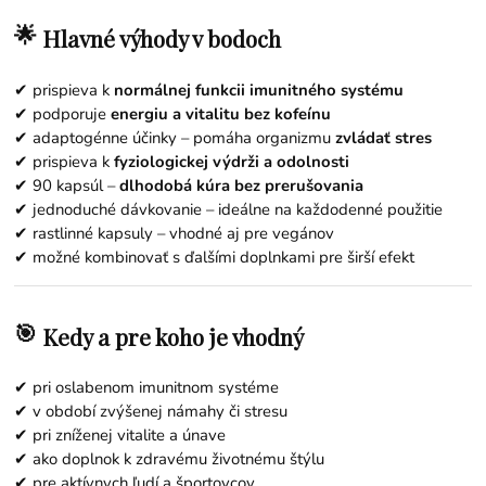
🌟
Hlavné výhody v bodoch
✔ prispieva k
normálnej funkcii imunitného systému
✔ podporuje
energiu a vitalitu bez kofeínu
✔ adaptogénne účinky – pomáha organizmu
zvládať stres
✔ prispieva k
fyziologickej výdrži a odolnosti
✔ 90 kapsúl –
dlhodobá kúra bez prerušovania
✔ jednoduché dávkovanie – ideálne na každodenné použitie
✔ rastlinné kapsuly – vhodné aj pre vegánov
✔ možné kombinovať s ďalšími doplnkami pre širší efekt
🎯
Kedy a pre koho je vhodný
✔ pri oslabenom imunitnom systéme
✔ v období zvýšenej námahy či stresu
✔ pri zníženej vitalite a únave
✔ ako doplnok k zdravému životnému štýlu
✔ pre aktívnych ľudí a športovcov