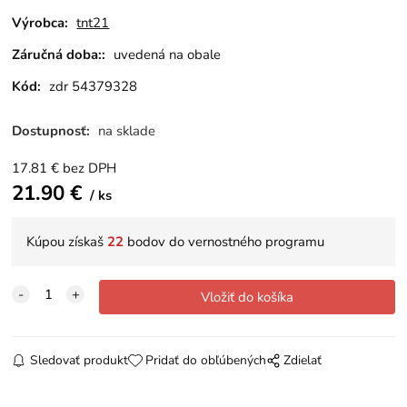
Výrobca:
tnt21
Záručná doba::
uvedená na obale
Kód:
zdr 54379328
Dostupnosť:
na sklade
17.81
€
bez DPH
21.90
€
ks
Kúpou získaš
22
bodov do vernostného programu
Sledovať produkt
Pridať do obľúbených
Zdielať