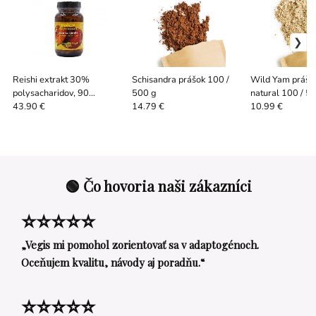
Reishi extrakt 30%
Schisandra prášok 100 /
Wild Yam prášok
polysacharidov, 90
500 g
natural 100 / 5
rastlinných kapsúl
43.90 €
14.79 €
10.99 €
🟢 Čo hovoria naši zákazníci
⭐⭐⭐⭐⭐
„Vegis mi pomohol zorientovať sa v adaptogénoch.
Oceňujem kvalitu, návody aj poradňu.“
⭐⭐⭐⭐⭐