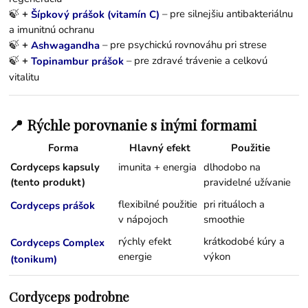
🍃
+
– pre silnejšiu antibakteriálnu
Šípkový prášok (vitamín C)
a imunitnú ochranu
🍃
+
– pre psychickú rovnováhu pri strese
Ashwagandha
🍃
+
– pre zdravé trávenie a celkovú
Topinambur prášok
vitalitu
📍 Rýchle porovnanie s inými formami
Forma
Hlavný efekt
Použitie
Cordyceps kapsuly
imunita + energia
dlhodobo na
(tento produkt)
pravidelné užívanie
flexibilné použitie
pri rituáloch a
Cordyceps prášok
v nápojoch
smoothie
rýchly efekt
krátkodobé kúry a
Cordyceps Complex
energie
výkon
(tonikum)
Cordyceps podrobne