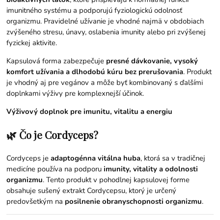
imunitného systému a podporujú fyziologickú odolnosť
organizmu. Pravidelné užívanie je vhodné najmä v obdobiach
zvýšeného stresu, únavy, oslabenia imunity alebo pri zvýšenej
fyzickej aktivite.
Kapsulová forma zabezpečuje
presné dávkovanie, vysoký
komfort užívania a dlhodobú kúru bez prerušovania
. Produkt
je vhodný aj pre vegánov a môže byť kombinovaný s ďalšími
doplnkami výživy pre komplexnejší účinok.
Výživový doplnok pre imunitu, vitalitu a energiu
🌿 Čo je Cordyceps?
Cordyceps je
adaptogénna vitálna huba
, ktorá sa v tradičnej
medicíne používa na podporu
imunity, vitality a odolnosti
organizmu
. Tento produkt v pohodlnej kapsulovej forme
obsahuje sušený extrakt Cordycepsu, ktorý je určený
predovšetkým na
posilnenie obranyschopnosti organizmu
.