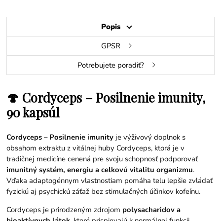
Popis
GPSR
Potrebujete poradiť?
🍄
Cordyceps – Posilnenie imunity,
90 kapsúl
Cordyceps – Posilnenie imunity
je výživový doplnok s
obsahom extraktu z vitálnej huby Cordyceps, ktorá je v
tradičnej medicíne cenená pre svoju schopnosť podporovať
imunitný systém, energiu a celkovú vitalitu organizmu
.
Vďaka adaptogénnym vlastnostiam pomáha telu lepšie zvládať
fyzickú aj psychickú záťaž bez stimulačných účinkov kofeínu.
Cordyceps je prirodzeným zdrojom
polysacharidov a
bioaktívnych látok
, ktoré prispievajú k normálnej funkcii