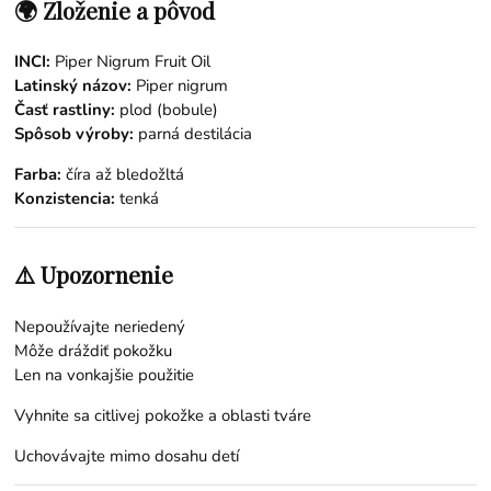
🌍 Zloženie a pôvod
INCI:
Piper Nigrum Fruit Oil
Latinský názov:
Piper nigrum
Časť rastliny:
plod (bobule)
Spôsob výroby:
parná destilácia
Farba:
číra až bledožltá
Konzistencia:
tenká
⚠️ Upozornenie
Nepoužívajte neriedený
Môže dráždiť pokožku
Len na vonkajšie použitie
Vyhnite sa citlivej pokožke a oblasti tváre
Uchovávajte mimo dosahu detí