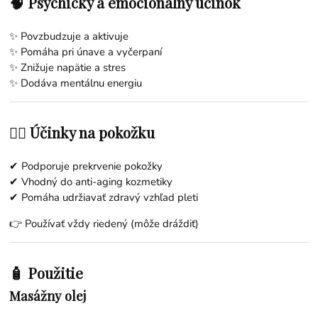
🧠 Psychický a emocionálny účinok
✨ Povzbudzuje a aktivuje
✨ Pomáha pri únave a vyčerpaní
✨ Znižuje napätie a stres
✨ Dodáva mentálnu energiu
💆‍♀️ Účinky na pokožku
✔ Podporuje prekrvenie pokožky
✔ Vhodný do anti-aging kozmetiky
✔ Pomáha udržiavať zdravý vzhľad pleti
👉 Používať vždy riedený (môže dráždiť)
🧴 Použitie
Masážny olej