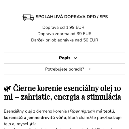
SPOĽAHLIVÁ DOPRAVA DPD / SPS
Doprava od 1,99 EUR
Doprava zdarma od 39 EUR
Darček pri objednávke nad 50 EUR
Popis
Potrebujete poradiť?
🌿 Čierne korenie esenciálny olej 10
ml – zahriatie, energia a stimulácia
Esenciálny olej z čierneho korenia (
Piper nigrum
) má
teplú,
korenistú a jemne drevitú vôňu
, ktorá okamžite povzbudzuje
telo aj myseľ 🌶️✨