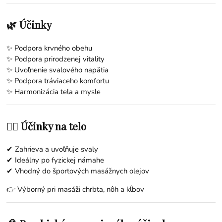
🌿 Účinky
✨ Podpora krvného obehu
✨ Podpora prirodzenej vitality
✨ Uvoľnenie svalového napätia
✨ Podpora tráviaceho komfortu
✨ Harmonizácia tela a mysle
💆‍♀️ Účinky na telo
✔ Zahrieva a uvoľňuje svaly
✔ Ideálny po fyzickej námahe
✔ Vhodný do športových masážnych olejov
👉 Výborný pri masáži chrbta, nôh a kĺbov