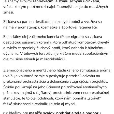
Je známy svojimi
zahrievacími a stimulačnými účinkami
,
vďaka ktorým patrí medzi najobľúbenejšie oleje do masážnych
zmesí.
Získava sa parnou destiláciou nezrelých bobúľ a využíva sa
najmä v aromaterapii, kozmetike a športovej regenerácii.
Esenciálny olej z čierneho korenia (Piper nigrum) sa získava
destiláciou sušených korenín, ktoré odhaľujú komplexný, drevitý
a sviežo-terpenický čuchový profil, ktorý nabáda k hlbokému
dýchaniu. V telových terapiách je kráľom medzi rubefacientnými
olejmi, silne stimuluje mikrocirkuláciu.
Z emocionálneho a mentálneho hľadiska jeho stimulujúca aróma
uvoľňuje vnútorné zdroje a poskytuje potrebnú odvahu na
prekonanie prokrastinácie a dokončenie stagnujúcich projektov.
Štúdie poukazujú na jeho účinnosť pri znižovaní abstinenčných
príznakov (najmä u fajčiarov) prostredníctvom neurorespiračnej
stimulácie. Je to olej odolnosti, ktorý nám pomáha „stráviť“
ťažké skúsenosti a revitalizuje telo aj myseľ.
👉 Ideálny pre
masáže svalov, prehriatie tela a podporu