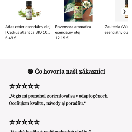
Atlas céder esenciálny olej
Ravensara aromatica
Gaultéria (Wint
| Cedrus atlantica BIO 10
esenciálny olej
esenciálny olej
ml / 90 g
6.49 €
12.19 €
🟢 Čo hovoria naši zákazníci
⭐⭐⭐⭐⭐
„Vegis mi pomohol zorientovať sa v adaptogénoch.
Oceňujem kvalitu, návody aj poradňu.“
⭐⭐⭐⭐⭐
„Vysoká kvalita + nadštandardné služby.“