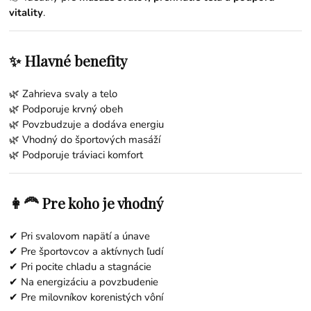
vitality
.
✨ Hlavné benefity
🌿 Zahrieva svaly a telo
🌿 Podporuje krvný obeh
🌿 Povzbudzuje a dodáva energiu
🌿 Vhodný do športových masáží
🌿 Podporuje tráviaci komfort
👩‍🦰 Pre koho je vhodný
✔ Pri svalovom napätí a únave
✔ Pre športovcov a aktívnych ľudí
✔ Pri pocite chladu a stagnácie
✔ Na energizáciu a povzbudenie
✔ Pre milovníkov korenistých vôní