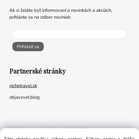
Ak si želáte byť informovaní o novinkách a akciách,
prihláste sa na odber noviniek:
Prihlásiť sa
Partnerské stránky
nichetravel.sk
objavsvet.blog
Naše appky pre vás úplne ZADARMO: