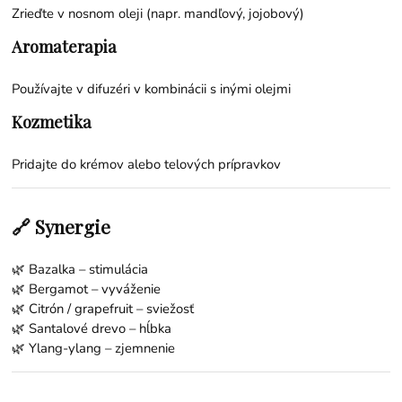
Zrieďte v nosnom oleji (napr. mandľový, jojobový)
Aromaterapia
Používajte v difuzéri v kombinácii s inými olejmi
Kozmetika
Pridajte do krémov alebo telových prípravkov
🔗 Synergie
🌿
Bazalka
– stimulácia
🌿
Bergamot
– vyváženie
🌿
Citrón
/
grapefruit
– sviežosť
🌿
Santalové drevo
– hĺbka
🌿
Ylang-ylang
– zjemnenie