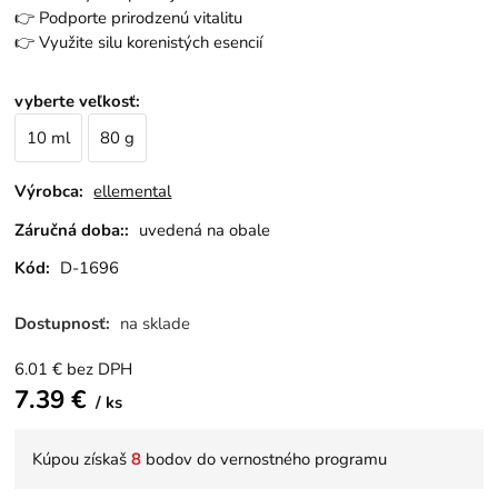
👉 Podporte prirodzenú vitalitu
👉 Využite silu korenistých esencií
vyberte veľkosť
:
10 ml
80 g
Výrobca:
ellemental
Záručná doba::
uvedená na obale
Kód:
D-1696
Dostupnosť:
na sklade
6.01
€
bez DPH
7.39
€
ks
Kúpou získaš
8
bodov do vernostného programu