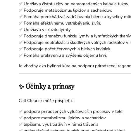
✅ Udržiava čistotu ciev od nahromadených kalov a tukov.
✅ Podporuje metabolizmus lipidov a sacharidov.
✅ Pomáha predchádzať zadržiavaniu hlienu a kyseliny mlieč
✅ Pomáha efektívnemu vstrebávaniu živín.
✅ Udržiava viskozitu lymfy.
✅ Podporuje drenážnu funkciu lymfy a lymfatických tkanív
✅ Podporuje neutralizáciu škodlivých voľných radikálov v
✅ Podporuje počet červených a bielych krviniek.
✅ Pomáha prekrveniu a zvýšeniu objemu krvi.
Je vhodný ako bylinná kúra na podporu prirodzenej regene
✨ Účinky a prínosy
Cell Cleaner môže prispieť k:
✅ podpore prirodzených vylučovacích procesov v tele
✅ podpore metabolizmu lipidov a sacharidov
✅ lepšiemu využitiu živín v rámci trávenia
✅ antioxidačnej ochrane buniek pred voľnými radikálmi