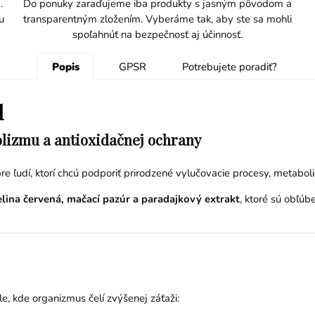
.
Do ponuky zaraďujeme iba produkty s jasným pôvodom a
u
transparentným zložením. Vyberáme tak, aby ste sa mohli
spoľahnúť na bezpečnosť aj účinnosť.
Popis
GPSR
Potrebujete poradiť?
l
olizmu a antioxidačnej ochrany
re ľudí, ktorí chcú podporiť prirodzené vylučovacie procesy, metabol
elina červená, mačací pazúr a paradajkový extrakt
, ktoré sú obľúb
le, kde organizmus čelí zvýšenej záťaži: