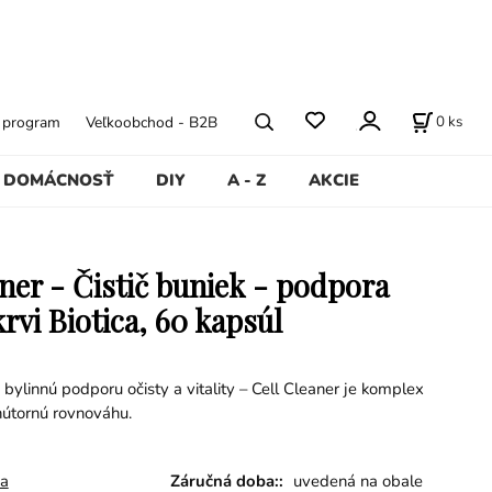
0
ks
ý program
Veľkoobchod - B2B
DOMÁCNOSŤ
DIY
A - Z
AKCIE
aner - Čistič buniek - podpora
krvi Biotica, 60 kapsúl
 bylinnú podporu očisty a vitality – Cell Cleaner je komplex
nútornú rovnováhu.
ca
Záručná doba::
uvedená na obale