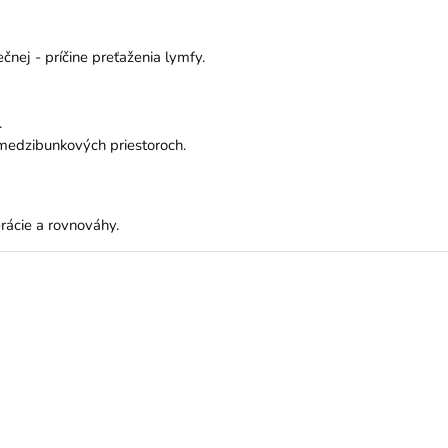
nej - príčine preťaženia lymfy.
.
 medzibunkových priestoroch.
rácie a rovnováhy.