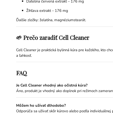
Ďatelina červená extrakt – 176 mg
Žihľava extrakt – 176 mg
Ďalšie zložky: želatína, magnéziumstearát.
🌱 Prečo zaradiť Cell Cleaner
Cell Cleaner je praktická bylinná kúra pre každého, kto c
a ľahkosť.
FAQ
Je Cell Cleaner vhodný ako očistná kúra?
Áno, produkt je vhodný ako doplnok pri režimoch zameran
Môžem ho užívať dlhodobo?
Odporúča sa užívať skôr kúrovo alebo podľa individuálnej 