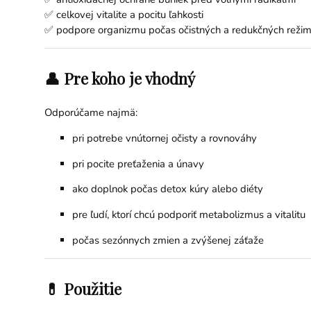
✅ celkovej vitalite a pocitu ľahkosti
✅ podpore organizmu počas očistných a redukčných reži
👤 Pre koho je vhodný
Odporúčame najmä:
pri potrebe vnútornej očisty a rovnováhy
pri pocite preťaženia a únavy
ako doplnok počas detox kúry alebo diéty
pre ľudí, ktorí chcú podporiť metabolizmus a vitalitu
počas sezónnych zmien a zvýšenej záťaže
💊 Použitie