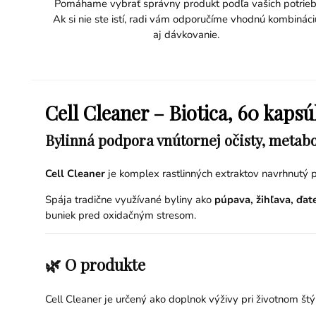
Pomáhame vybrať správny produkt podľa vašich potrieb
Ak si nie ste istí, radi vám odporučíme vhodnú kombináci
aj dávkovanie.
Cell Cleaner – Biotica, 60 kapsú
Bylinná podpora vnútornej očisty, metab
Cell Cleaner
je komplex rastlinných extraktov navrhnutý p
Spája tradične využívané byliny ako
púpava, žihľava, ďat
buniek pred oxidačným stresom.
🌿 O produkte
Cell Cleaner je určený ako doplnok výživy pri životnom štý