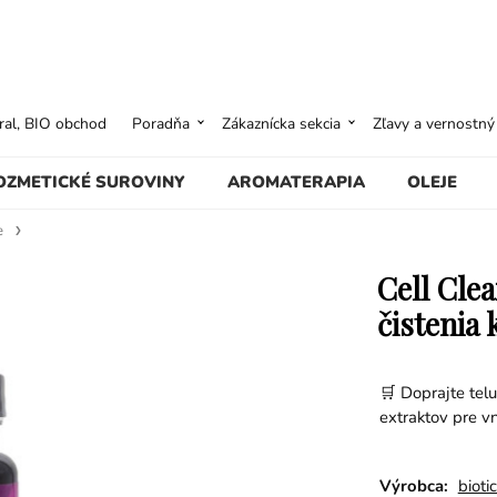
ural, BIO obchod
Poradňa
Zákaznícka sekcia
Zľavy a vernostn
OZMETICKÉ SUROVINY
AROMATERAPIA
OLEJE
e
Cell Cle
čistenia 
🛒 Doprajte telu
extraktov pre v
Výrobca:
bioti