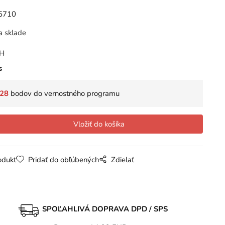
5710
a sklade
PH
s
28
bodov do vernostného programu
odukt
Pridať do obľúbených
Zdielať
SPOĽAHLIVÁ DOPRAVA DPD / SPS