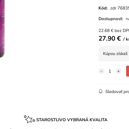
Kód:
zdr 7683
Dostupnosť:
n
22.68
€
bez D
27.90
€
k
Kúpou získaš
Sledovať pr
STAROSTLIVO VYBRANÁ KVALITA