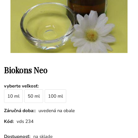
Biokons Neo
vyberte veľkosť
:
10 ml
50 ml
100 ml
Záručná doba::
uvedená na obale
Kód:
vds 234
Dostupnosť:
na sklade