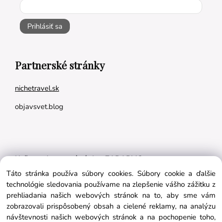
Prihlásiť sa
Partnerské stránky
nichetravel.sk
objavsvet.blog
Naše appky pre vás úplne ZADARMO:
Táto stránka používa súbory cookies. Súbory cookie a ďalšie
Tréningový plán na mieru
technológie sledovania používame na zlepšenie vášho zážitku z
BMI kalkulačka
prehliadania našich webových stránok na to, aby sme vám
zobrazovali prispôsobený obsah a cielené reklamy, na analýzu
Vygeneruj si výživový plán na mieru
návštevnosti našich webových stránok a na pochopenie toho,