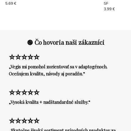
SF
5.69 €
3.99 €
🟢 Čo hovoria naši zákazníci
⭐⭐⭐⭐⭐
„Vegis mi pomohol zorientovať sa v adaptogénoch.
Oceňujem kvalitu, návody aj poradňu.“
⭐⭐⭐⭐⭐
„Vysoká kvalita + nadštandardné služby.“
⭐⭐⭐⭐⭐
„Skutočne široký sortiment prírodných produktov za