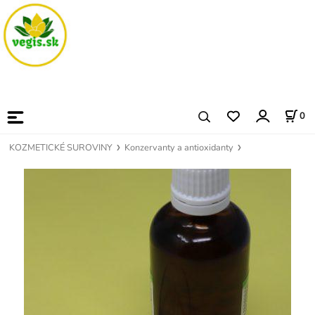
0
KOZMETICKÉ SUROVINY
Konzervanty a antioxidanty