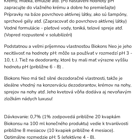
Krémy, mlieka, emulzie atď. (Po nastavení hodnoty pH
zapracujte do vlažného krému a dobre ho premiešajte)
Prípravky na báze povrchovo aktívnej látky, ako sú šampóny,
sprchové gély atď. (Zapracovať do povrchovo aktívnej látky)
Vodné formulácie - pleťové vody, toniká, telové spreje atď.
(Vopred rozpustené v solubilizéri)
Podstatnou a veľmi príjemnou vlastnosťou Biokons Neo je jeho
necitlivosť na hodnoty pH: môže sa používať v rozmedzí pH 3 -
10, t. J. Tiež na deodoranty, ktoré by mali mať výrazne vyššiu
hodnotu pH (približne 6 - 8) .
Biokons Neo má tiež silné dezodoračné vlastnosti, takže je
ideálne vhodný na konzerváciu dezodorantov, krémov na nohy,
sprejov na nohy atď. Jeho kvetová vôňa dodáva aj nevoňavým
zložkám nádych luxusu!
Dávkovanie: 0,7% (1% zodpovedá približne 20 kvapkám
Biokonsu na 100 ml konečného produktu) vedie k trvanlivosti
približne 8 mesiacov (10 kvapiek približne 4 mesiace).
Optimálne rozmedzie pH: 5 (efektívne 4 - 8).