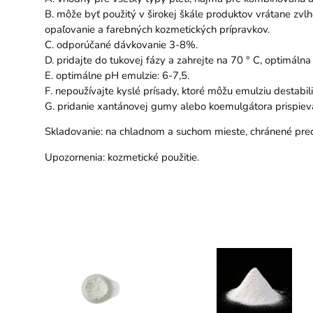
B. môže byť použitý v širokej škále produktov vrátane zv
opaľovanie a farebných kozmetických prípravkov.
C. odporúčané dávkovanie 3-8%.
D. pridajte do tukovej fázy a zahrejte na 70 ° C, optimáln
E. optimálne pH emulzie: 6-7,5.
F. nepoužívajte kyslé prísady, ktoré môžu emulziu destabili
G. pridanie xantánovej gumy alebo koemulgátora prispieva k
Skladovanie: na chladnom a suchom mieste, chránené pre
Upozornenia: kozmetické použitie.