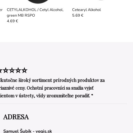
er
CETYLALKOHOL / Cetyl Alcohol,
Cetearyl Alkohol
green MB RSPO
5.69 €
4.69 €
⭐⭐⭐⭐⭐
Skutočne široký sortiment prírodných produktov za
riaznivé ceny. Ochotní pracovníci sa snažia vyjsť
lientom v ústrety, vždy zrozumiteľne poradiť. “
ADRESA
Samuel Šubík - vegis.sk