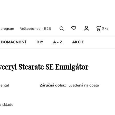
0
ks
ý program
Veľkoobchod - B2B
DOMÁCNOSŤ
DIY
A - Z
AKCIE
lyceryl Stearate SE Emulgátor
ental
Záručná doba::
uvedená na obale
a sklade