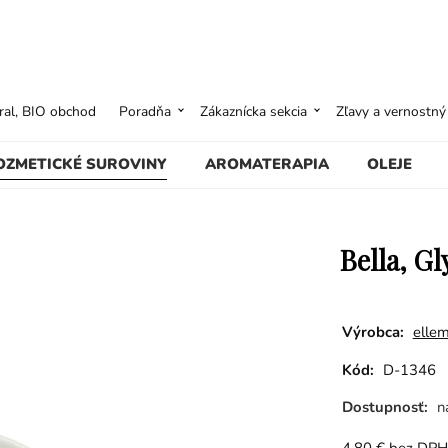
ural, BIO obchod
Poradňa
Zákaznícka sekcia
Zľavy a vernostn
OZMETICKÉ SUROVINY
AROMATERAPIA
OLEJE
Bella, G
Výrobca:
ellem
Kód:
D-1346
Dostupnosť:
n