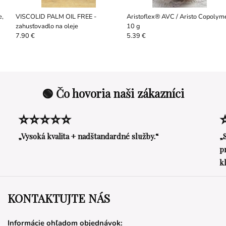
e,
VISCOLID PALM OIL FREE -
Aristoflex® AVC / Aristo Copolym
zahusťovadlo na oleje
10 g
7.90 €
5.39 €
🟢 Čo hovoria naši zákazníci
⭐⭐⭐⭐⭐
„Vysoká kvalita + nadštandardné služby.“
„
p
k
KONTAKTUJTE NÁS
Informácie ohľadom objednávok: