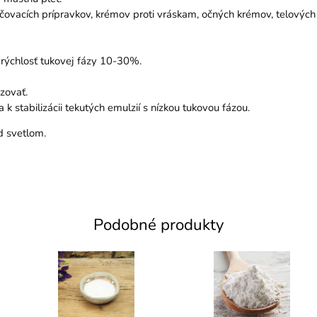
lhčovacích prípravkov, krémov proti vráskam, očných krémov, telový
a rýchlosť tukovej fázy 10-30%.
zovať.
 stabilizácii tekutých emulzií s nízkou tukovou fázou.
d svetlom.
Podobné produkty