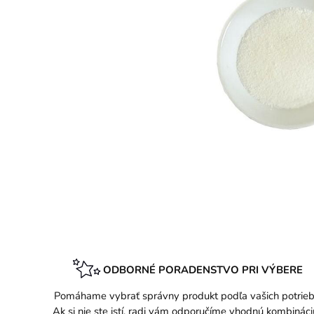
ODBORNÉ PORADENSTVO PRI VÝBERE
Pomáhame vybrať správny produkt podľa vašich potrieb
Ak si nie ste istí, radi vám odporučíme vhodnú kombináci