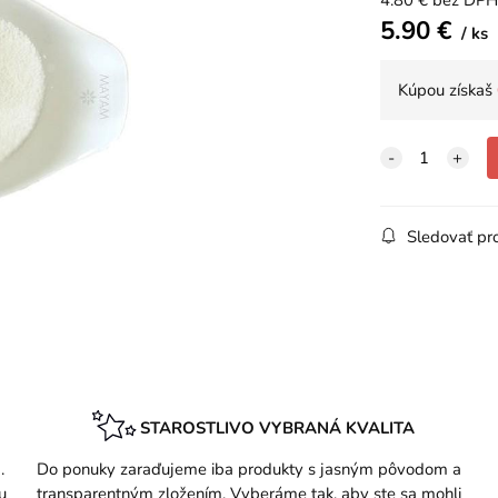
4.80
€
bez DPH
5.90
€
ks
Kúpou získaš
Sledovať pr
STAROSTLIVO VYBRANÁ KVALITA
.
Do ponuky zaraďujeme iba produkty s jasným pôvodom a
u
transparentným zložením. Vyberáme tak, aby ste sa mohli