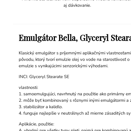
aj dávkovanie.
Emulgátor Bella, Glyceryl Stear
Klasický emulgátor s príjemnými aplikačnými vlastnosťam
pôvodu, ktorý tvorí emulzie olej vo vode na starostlivosť 
emulzie s vynikajúcimi senzorickými výhodami.
INCI: Glyceryl Stearate SE
vlastnosti:
1. samoemulgujúci, navrhnutý na použitie ako primárny em
2. môže byť kombinovaný s rôznymi inými emulgátormi a 
3. stabilizátor a kalidlo.
4. funguje najlepšie v neutrálnych až mierne zásaditých s
Aplikácie, použitie:
A. vhodný pre všetky typy pleti, najmä pre kombinovanú a