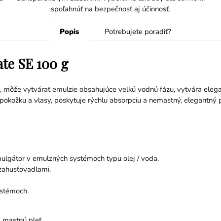
spoľahnúť na bezpečnosť aj účinnosť.
Popis
Potrebujete poradiť?
ate SE 100 g
i, môže vytvárať emulzie obsahujúce veľkú vodnú fázu, vytvára eleg
o pokožku a vlasy, poskytuje rýchlu absorpciu a nemastný, elegantný 
ulgátor v emulzných systémoch typu olej / voda.
zahusťovadlami.
ystémoch.
 mastnú pleť.