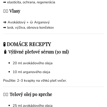
➡ elasticita, ochrana, regenerácia
💇‍♀️ Vlasy
🥑 Avokádový + 🌰
Arganový
➡ lesk, výživa, obnova končekov
🧪 DOMÁCE RECEPTY
🧴 Výživné pleťové sérum (30 ml)
20 ml avokádového oleja
10 ml
arganového oleja
Použitie: 2–3 kvapky na vlhkú pleť večer.
💆‍♀️ Telový olej po sprche
25 ml avokádového oleja