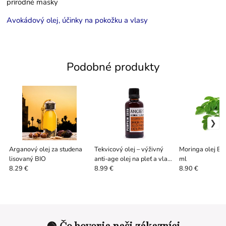
prírodné masky
Avokádový olej, účinky na pokožku a vlasy
Podobné produkty
Arganový olej za studena
Tekvicový olej – výživný
Moringa olej BI
lisovaný BIO
anti-age olej na pleť a vlasy
ml
- 50 / 100 ml
8.29 €
8.99 €
8.90 €
🟢 Čo hovoria naši zákazníci