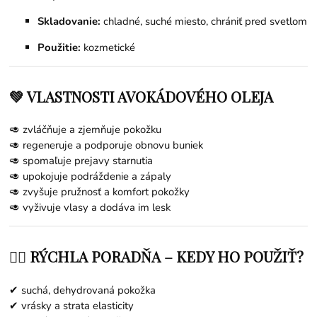
Skladovanie:
chladné, suché miesto, chrániť pred svetlom
Použitie:
kozmetické
💚 VLASTNOSTI AVOKÁDOVÉHO OLEJA
🥑 zvláčňuje a zjemňuje pokožku
🥑 regeneruje a podporuje obnovu buniek
🥑 spomaľuje prejavy starnutia
🥑 upokojuje podráždenie a zápaly
🥑 zvyšuje pružnosť a komfort pokožky
🥑 vyživuje vlasy a dodáva im lesk
👩‍⚕️ RÝCHLA PORADŇA – KEDY HO POUŽIŤ?
✔ suchá, dehydrovaná pokožka
✔ vrásky a strata elasticity