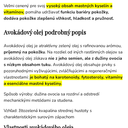
Veľmi cenený pre svoj
vysoký obsah mastných kyselín a
vitamínov,
pomáha udržiavať
funkciu bariéry pokožky,
dodáva pokožke zlepšenú vlhkosť, hladkosť a pružnosť.
Avokádový olej podrobný popis
Avokádový olej je atraktívny zelený olej s rafinovanou arómou,
príjemný na pokožku
. Na rozdiel od iných rastlinných olejov sa
avokádový olej získava
nie z jeho semien, ale z dužiny ovocia
s nízkym obsahom tuku.
Avokádový olej obsahuje prvky s
pozoruhodnými vyživujúcimi, zvláčňujúcimi a regeneračnými
vlastnosťami:
je bohatý na karotenoidy, fytosteroly, vitamíny
a esenciálne mastné kyseliny.
Spôsob výroby: dužina ovocia sa rozdrví a odstredí
mechanickými metódami za studena.
Vzhľad: žltozelená kvapalina strednej hustoty s
charakteristickým surovým zápachom
Vlastnosti avokádového oleja