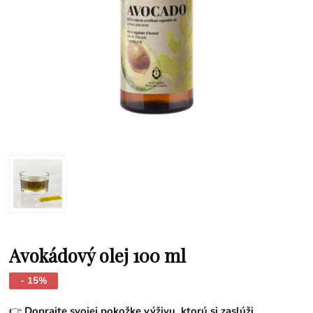
Avokádový olej 100 ml
- 15%
👉
Doprajte svojej pokožke výživu, ktorú si zaslúži.