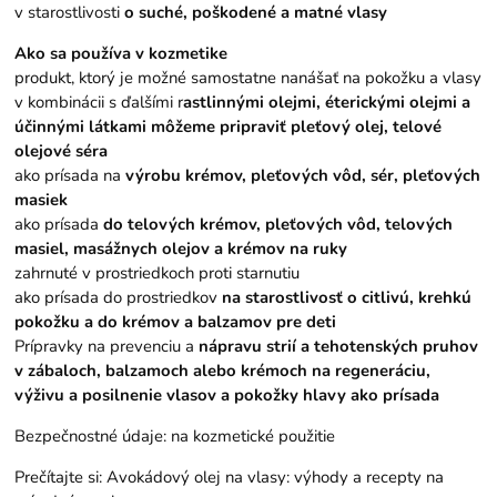
v starostlivosti
o suché, poškodené a matné vlasy
Ako sa používa v kozmetike
produkt, ktorý je možné samostatne nanášať na pokožku a vlasy
v kombinácii s ďalšími r
astlinnými olejmi, éterickými olejmi a
účinnými látkami môžeme pripraviť pleťový olej, telové
olejové séra
ako prísada na
výrobu krémov, pleťových vôd, sér, pleťových
masiek
ako prísada
do telových krémov, pleťových vôd, telových
masiel, masážnych olejov a krémov na ruky
zahrnuté v prostriedkoch proti starnutiu
ako prísada do prostriedkov
na starostlivosť o citlivú, krehkú
pokožku a do krémov a balzamov pre deti
Prípravky na prevenciu a
nápravu strií a tehotenských pruhov
v zábaloch, balzamoch alebo krémoch na regeneráciu,
výživu a posilnenie vlasov a pokožky hlavy ako prísada
Bezpečnostné údaje: na kozmetické použitie
Prečítajte si:
Avokádový olej na vlasy: výhody a recepty na