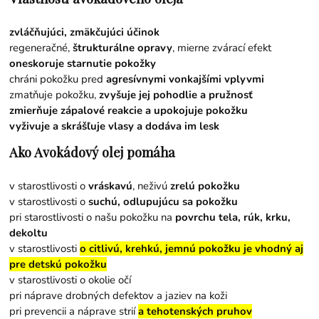
zvláčňujúci, zmäkčujúci účinok
regeneračné,
štrukturálne opravy
, mierne zvárací efekt
oneskoruje starnutie pokožky
chráni pokožku pred
agresívnymi vonkajšími vplyvmi
zmatňuje pokožku,
zvyšuje jej pohodlie a pružnosť
zmierňuje zápalové reakcie a upokojuje pokožku
vyživuje a skrášľuje vlasy a dodáva im lesk
Ako Avokádový olej pomáha
v starostlivosti o
vráskavú
, neživú
zrelú pokožku
v starostlivosti o
suchú, odlupujúcu sa pokožku
pri starostlivosti o našu pokožku na
povrchu tela, rúk, krku,
dekoltu
v starostlivosti
o citlivú, krehkú, jemnú pokožku je vhodný aj
pre detskú pokožku
v starostlivosti o okolie očí
pri náprave drobných defektov a jaziev na koži
pri prevencii a náprave strií
a tehotenských pruhov