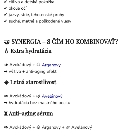
✔ citlivá a detská pokožka
✔ okolie očí
✔ jazvy, strie, tehotenské pruhy
✔ suché, matné a poškodené vlasy
🤝 SYNERGIA – S ČÍM HO KOMBINOVAŤ?
💧 Extra hydratácia
🥑 Avokádový + 🌰
Arganový
➡ výživa + anti-aging efekt
☀️ Letná starostlivosť
🥑 Avokádový + 🌿
Avelánový
➡ hydratácia bez mastného pocitu
⏳ Anti-aging sérum
🥑 Avokádový + 🌰
Arganový
+ 🌿
Avelánový