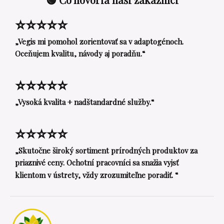
⭐⭐⭐⭐⭐
„Vegis mi pomohol zorientovať sa v adaptogénoch.
Oceňujem kvalitu, návody aj poradňu.“
⭐⭐⭐⭐⭐
„Vysoká kvalita + nadštandardné služby.“
⭐⭐⭐⭐⭐
„Skutočne široký sortiment prírodných produktov za
priaznivé ceny. Ochotní pracovníci sa snažia vyjsť
klientom v ústrety, vždy zrozumiteľne poradiť. “