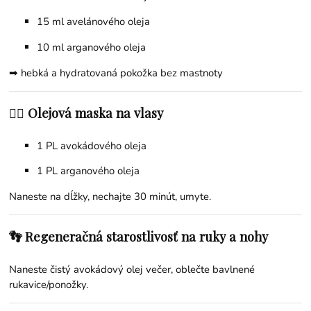
15 ml
avelánového oleja
10 ml
arganového oleja
➡ hebká a hydratovaná pokožka bez mastnoty
💇‍♀️ Olejová maska na vlasy
1 PL avokádového oleja
1 PL
arganového oleja
Naneste na dĺžky, nechajte 30 minút, umyte.
👣 Regeneračná starostlivosť na ruky a nohy
Naneste čistý avokádový olej večer, oblečte bavlnené
rukavice/ponožky.