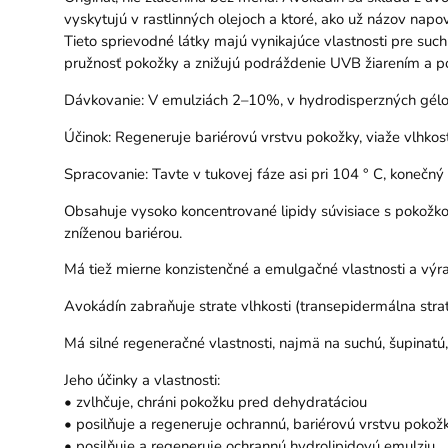
vyskytujú v rastlinných olejoch a ktoré, ako už názov nap
Tieto sprievodné látky majú vynikajúce vlastnosti pre suc
pružnosť pokožky a znižujú podráždenie UVB žiarením a p
Dávkovanie: V emulziách 2–10%, v hydrodisperzných géloc
Účinok: Regeneruje bariérovú vrstvu pokožky, viaže vlhkos
Spracovanie: Tavte v tukovej fáze asi pri 104 ° C, konečn
Obsahuje vysoko koncentrované lipidy súvisiace s pokožko
zníženou bariérou.
Má tiež mierne konzistenčné a emulgačné vlastnosti a výr
Avokádín zabraňuje strate vlhkosti (transepidermálna stra
Má silné regeneračné vlastnosti, najmä na suchú, šupinatú,
Jeho účinky a vlastnosti:
• zvlhčuje, chráni pokožku pred dehydratáciou
• posilňuje a regeneruje ochrannú, bariérovú vrstvu pokož
• posilňuje a regeneruje ochrannú hydrolipidovú emulziu