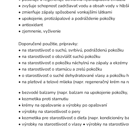
• zvyšuje schopnosť zadržiavať vodu a obsah vody v hlbš
• zmierňuje zápaly spôsobené vonkajšími látkami
• upokojenie, protizápalové a podráždenie pokožky
• antioxidant
• zjemnenie, vyživenie
Doporučené použitie, prípravky:
• na starostlivosť o suchú, svrbivú, podráždenú pokožku
• na starostlivosť o obzvlášť suchú pokožku
• na starostlivosť o pokožku náchylnú na zápaly a ekzémy
• na starostlivosť o starnúcu a zrelú pokožku
• o starostlivosť o suché dehydratované vlasy a pokožku h
• na pleťové a telové mlieka (napr. regeneračný krém na ru
• bezvodé balzamy (napr. balzam na upokojenie pokožky, 
• kozmetika proti starnutiu
• krémy na opaľovanie a výrobky po opaľovaní
• výrobky na starostlivosť o pery
• kozmetika pre starostlivosť o dieťa (napr. kondicionéry b
• výrobky na starostlivosť o vlasy • výrobky na starostlivo