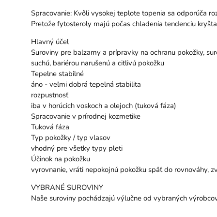
Spracovanie: Kvôli vysokej teplote topenia sa odporúča rozta
Pretože fytosteroly majú počas chladenia tendenciu kryšta
Hlavný účel
Suroviny pre balzamy a prípravky na ochranu pokožky, surovi
suchú, bariérou narušenú a citlivú pokožku
Tepelne stabilné
áno - veľmi dobrá tepelná stabilita
rozpustnosť
iba v horúcich voskoch a olejoch (tuková fáza)
Spracovanie v prírodnej kozmetike
Tuková fáza
Typ pokožky / typ vlasov
vhodný pre všetky typy pleti
Účinok na pokožku
vyrovnanie, vráti nepokojnú pokožku späť do rovnováhy, zv
VYBRANÉ SUROVINY
Naše suroviny pochádzajú výlučne od vybraných výrobcov a