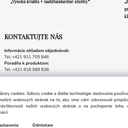
„Vysoká kvalita + nadštandardné služby.“
„
p
k
KONTAKTUJTE NÁS
Informácie ohľadom objednávok:
Tel: +421 911 705 846
Poradňa k produktom:
Tel: +421 918 589 838
úbory cookies. Súbory cookie a ďalšie technológie sledovania použí
Partnerské stránky
a našich webových stránok na to, aby sme vám zobrazovali prispô
návštevnosti našich webových stránok a na pochopenie toho, od
mácií
láste sa na odber noviniek:
nichetravel.sk
objavsvet.blog
astavenie
Odmietam