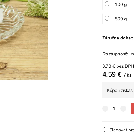
100 g
500 g
Záručná doba::
Dostupnosť:
n
3.73
€
bez DPH
4.59
€
ks
Kúpou získaš
Sledovať pr