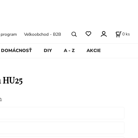
0
ks
ý program
Veľkoobchod - B2B
DOMÁCNOSŤ
DIY
A - Z
AKCIE
n HU25
ť
: