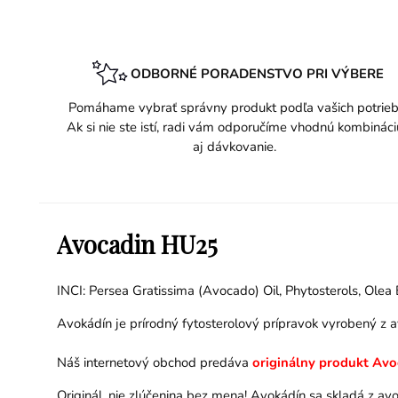
ODBORNÉ PORADENSTVO PRI VÝBERE
Pomáhame vybrať správny produkt podľa vašich potrieb
Ak si nie ste istí, radi vám odporučíme vhodnú kombináci
aj dávkovanie.
Avocadin HU25
INCI: Persea Gratissima (Avocado) Oil, Phytosterols, Olea E
Avokádín je prírodný fytosterolový prípravok vyrobený z av
Náš internetový obchod
predáva
originálny produkt Avo
Originál, nie zlúčenina bez mena! Avokádín sa skladá z av