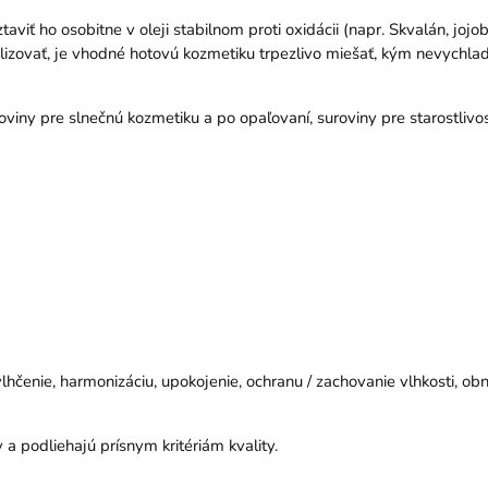
viť ho osobitne v oleji stabilnom proti oxidácii (napr. Skvalán, jojob
lizovať, je vhodné hotovú kozmetiku trpezlivo miešať, kým nevychla
ny pre slnečnú kozmetiku a po opaľovaní, suroviny pre starostlivosť 
lhčenie, harmonizáciu, upokojenie, ochranu / zachovanie vlhkosti, ob
 podliehajú prísnym kritériám kvality.