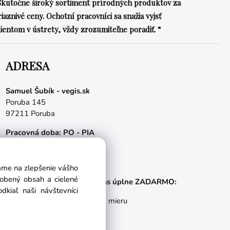
Skutočne široký sortiment prírodných produktov za
riaznivé ceny. Ochotní pracovníci sa snažia vyjsť
lientom v ústrety, vždy zrozumiteľne poradiť. “
ADRESA
Samuel Šubík - vegis.sk
Poruba 145
97211 Poruba
Pracovná doba: PO - PIA
08.00 - 16.00 hod.
E-mail:
obchod@vegis.sk
vame na zlepšenie vášho
sobený obsah a cielené
Naše appky pre vás úplne ZADARMO:
kiaľ naši návštevníci
Tréningový plán na mieru
BMI kalkulačka