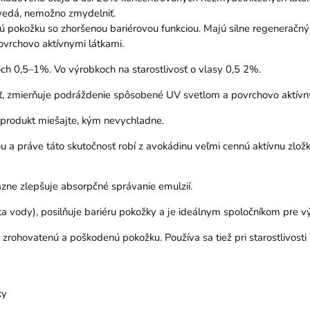
ovedá, nemožno zmydelniť.
hú pokožku so zhoršenou bariérovou funkciou. Majú silne regeneračný 
ovrchovo aktívnymi látkami.
h 0,5–1%. Vo výrobkoch na starostlivosť o vlasy 0,5 2%.
ť, zmierňuje podráždenie spôsobené UV svetlom a povrchovo aktívnym
ý produkt miešajte, kým nevychladne.
u a práve táto skutočnosť robí z avokádinu veľmi cennú aktívnu zlo
azne zlepšuje absorpčné správanie emulzií.
ta vody), posilňuje bariéru pokožky a je ideálnym spoločníkom pre vý
 zrohovatenú a poškodenú pokožku. Používa sa tiež pri starostlivosti
ky