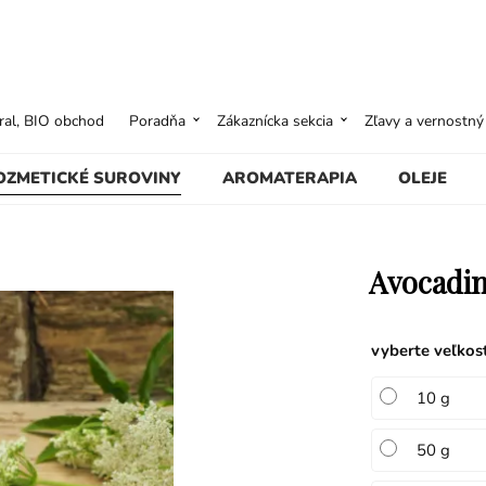
ural, BIO obchod
Poradňa
Zákaznícka sekcia
Zľavy a vernostn
OZMETICKÉ SUROVINY
AROMATERAPIA
OLEJE
Avocadi
vyberte veľkos
10 g
50 g