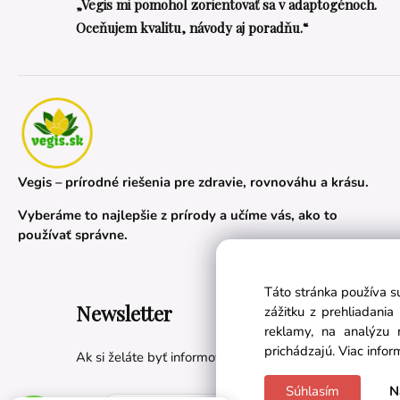
„Vegis mi pomohol zorientovať sa v adaptogénoch.
Oceňujem kvalitu, návody aj poradňu.“
Vegis – prírodné riešenia pre zdravie, rovnováhu a krásu.
Vyberáme to najlepšie z prírody a učíme vás, ako to
používať správne.
Táto stránka používa s
Newsletter
zážitku z prehliadani
reklamy, na analýzu 
prichádzajú.
Viac infor
Ak si želáte byť informovaní o novinkách a akciách, prih
Súhlasím
N