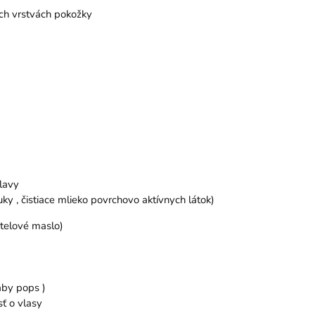
ích vrstvách pokožky
lavy
ky , čistiace mlieko povrchovo aktívnych látok)
telové maslo)
aby pops )
sť o vlasy