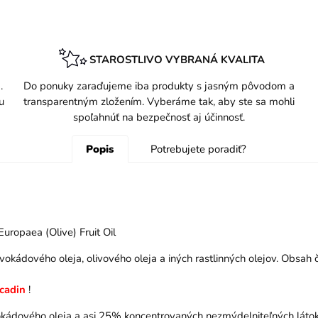
STAROSTLIVO VYBRANÁ KVALITA
.
Do ponuky zaraďujeme iba produkty s jasným pôvodom a
u
transparentným zložením. Vyberáme tak, aby ste sa mohli
spoľahnúť na bezpečnosť aj účinnosť.
Popis
Potrebujete poradiť?
uropaea (Olive) Fruit Oil
okádového oleja, olivového oleja a iných rastlinných olejov. Obsah 
cadin
!
okádového oleja a asi 25% koncentrovaných nezmýdelniteľných látok. 