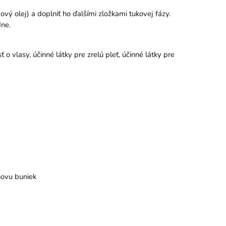
ový olej) a doplniť ho ďalšími zložkami tukovej fázy.
dne.
o vlasy, účinné látky pre zrelú pleť, účinné látky pre
novu buniek