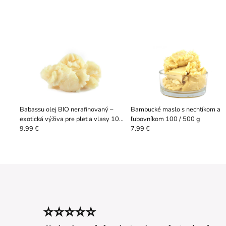
Babassu olej BIO nerafinovaný –
Bambucké maslo s nechtíkom a
exotická výživa pre pleť a vlasy 100
ľubovníkom 100 / 500 g
/ 500 g
9.99 €
7.99 €
⭐⭐⭐⭐⭐