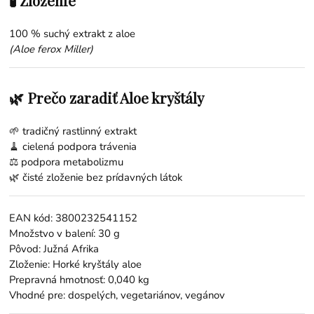
🧪 Zloženie
100 % suchý extrakt z aloe
(Aloe ferox Miller)
🌿 Prečo zaradiť Aloe kryštály
🌱 tradičný rastlinný extrakt
🧹 cielená podpora trávenia
⚖️ podpora metabolizmu
🌿 čisté zloženie bez prídavných látok
EAN kód: 3800232541152
Množstvo v balení: 30 g
Pôvod: Južná Afrika
Zloženie: Horké kryštály aloe
Prepravná hmotnosť: 0,040 kg
Vhodné pre: dospelých, vegetariánov, vegánov