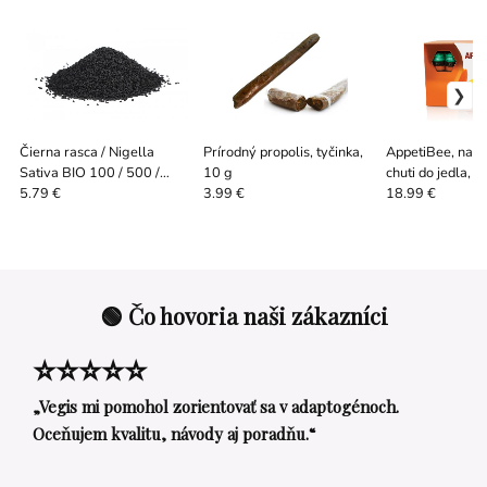
Čierna rasca / Nigella
Prírodný propolis, tyčinka,
AppetiBee, na 
Sativa BIO 100 / 500 /
10 g
chuti do jedla, V
1000 g
10 fľaštičiek
5.79 €
3.99 €
18.99 €
🟢 Čo hovoria naši zákazníci
⭐⭐⭐⭐⭐
„Vegis mi pomohol zorientovať sa v adaptogénoch.
Oceňujem kvalitu, návody aj poradňu.“