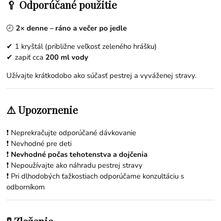
🥄 Odporúčané použitie
🕗
2× denne – ráno a večer po jedle
✔ 1 kryštál (približne veľkosť zeleného hrášku)
✔ zapiť cca
200 ml vody
Užívajte krátkodobo ako súčasť pestrej a vyváženej stravy.
⚠️ Upozornenie
❗ Neprekračujte odporúčané dávkovanie
❗ Nevhodné pre deti
❗
Nevhodné počas tehotenstva a dojčenia
❗ Nepoužívajte ako náhradu pestrej stravy
❗ Pri dlhodobých ťažkostiach odporúčame konzultáciu s
odborníkom