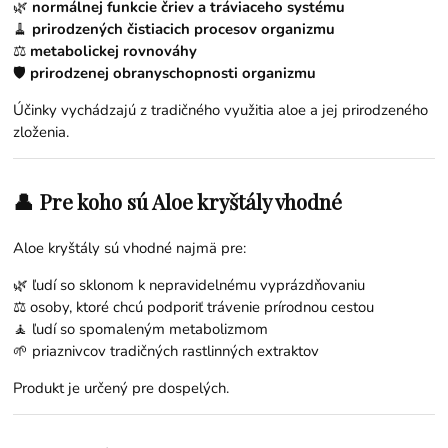
🌿
normálnej funkcie čriev a tráviaceho systému
🧹
prirodzených čistiacich procesov organizmu
⚖️
metabolickej rovnováhy
🛡️
prirodzenej obranyschopnosti organizmu
Účinky vychádzajú z tradičného využitia aloe a jej prirodzeného
zloženia.
👤 Pre koho sú Aloe kryštály vhodné
Aloe kryštály sú vhodné najmä pre:
🌿 ľudí so sklonom k nepravidelnému vyprázdňovaniu
⚖️ osoby, ktoré chcú podporiť trávenie prírodnou cestou
🧘 ľudí so spomaleným metabolizmom
🌱 priaznivcov tradičných rastlinných extraktov
Produkt je určený pre dospelých.