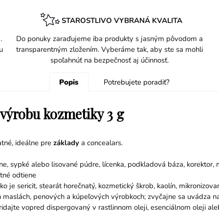
STAROSTLIVO VYBRANÁ KVALITA
.
Do ponuky zaraďujeme iba produkty s jasným pôvodom a
u
transparentným zložením. Vyberáme tak, aby ste sa mohli
spoľahnúť na bezpečnosť aj účinnosť.
Popis
Potrebujete poradiť?
 výrobu kozmetiky 3 g
atné, ideálne pre
základy
a concealars.
, sypké alebo lisované púdre, lícenka, podkladová báza, korektor, m
stné odtiene
 je sericit, stearát horečnatý, kozmetický škrob, kaolín, mikronizov
ých maslách, penových a kúpeľových výrobkoch; zvyčajne sa uvádza na
ridajte vopred dispergovaný v rastlinnom oleji, esenciálnom oleji al