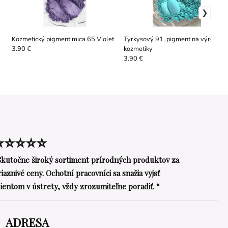
Kozmetický pigment mica 65 Violet
Tyrkysový 91, pigment na výrobu
kozmetiky
3.90 €
3.90 €
⭐⭐⭐⭐⭐
Skutočne široký sortiment prírodných produktov za
riaznivé ceny. Ochotní pracovníci sa snažia vyjsť
lientom v ústrety, vždy zrozumiteľne poradiť. “
ADRESA