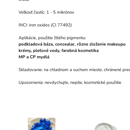
Veľkosť častíc: 1 - 5 mikrónov
INCI: iron oxides (CI 77492)
Aplikácie, použitie žltého pigmentu:
podkladová báza, concealar, rôzne zloženie makeupu
krémy, pleťové vody, farebná kozmetika
MP a CP mydlá
Skladovanie: na chladnom a suchom mieste, chránené pre
Upozornenia: nevdychujte, nepite, kozmetické použitie