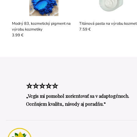
Modrý 83, kozmetický pigment na
Titánová pasta na výrobu kozmet
výrobu kozmetiky
7.59 €
3.99 €
⭐⭐⭐⭐⭐
„Vegis mi pomohol zorientovať sa v adaptogénoch.
Oceňujem kvalitu, návody aj poradňu.“