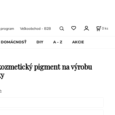
0
ks
ý program
Veľkoobchod - B2B
DOMÁCNOSŤ
DIY
A - Z
AKCIE
 kozmetický pigment na výrobu
ky
ť
: