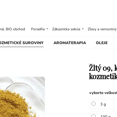
ural, BIO obchod
Poradňa
Zákaznícka sekcia
Zľavy a vernostn
OZMETICKÉ SUROVINY
AROMATERAPIA
OLEJE
Žltý 09,
kozmeti
vyberte veľkos
3 g
100 g