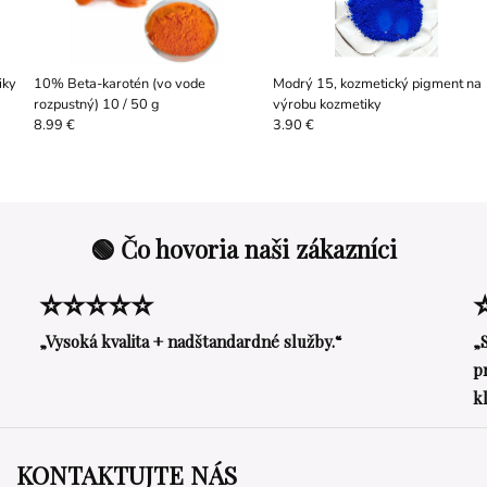
iky
10% Beta-karotén (vo vode
Modrý 15, kozmetický pigment na
rozpustný) 10 / 50 g
výrobu kozmetiky
8.99 €
3.90 €
🟢 Čo hovoria naši zákazníci
⭐⭐⭐⭐⭐
„Vysoká kvalita + nadštandardné služby.“
„
p
k
KONTAKTUJTE NÁS