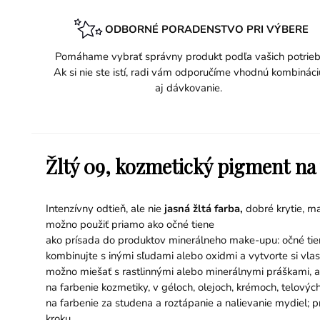
ODBORNÉ PORADENSTVO PRI VÝBERE
Pomáhame vybrať správny produkt podľa vašich potrieb
Ak si nie ste istí, radi vám odporučíme vhodnú kombináci
aj dávkovanie.
Žltý 09, kozmetický pigment na
Intenzívny odtieň, ale nie
jasná žltá farba,
dobré krytie, m
možno použiť priamo ako očné tiene
ako prísada do produktov minerálneho make-upu: očné tiene
kombinujte s inými sľudami alebo oxidmi a vytvorte si vla
možno miešať s rastlinnými alebo minerálnymi práškami, ako
na farbenie kozmetiky, v géloch, olejoch, krémoch, telov
na farbenie za studena a roztápanie a nalievanie mydiel; p
kroku