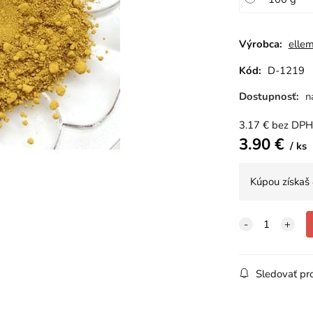
Výrobca:
ellem
Kód:
D-1219
Dostupnosť:
n
3.17
€
bez DPH
3.90
€
ks
Kúpou získaš
Sledovať pr